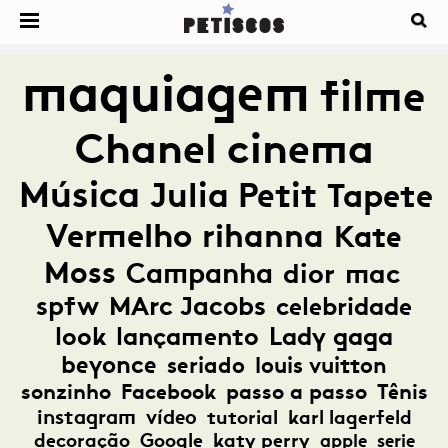
maquiagem
filme
Chanel
cinema
Música
Julia Petit
Tapete
Vermelho
rihanna
Kate
Moss
Campanha
dior
mac
spfw
MArc Jacobs
celebridade
look
lançamento
Lady gaga
beyonce
seriado
louis vuitton
sonzinho
Facebook
passo a passo
Tênis
instagram
vídeo
tutorial
karl lagerfeld
decoração
Google
katy perry
apple
serie