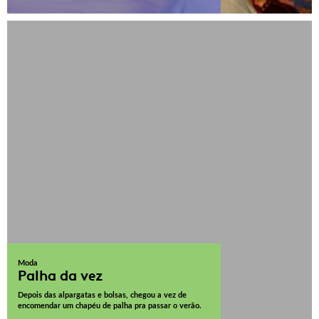
Moda
Palha da vez
Depois das alpargatas e bolsas, chegou a vez de
encomendar um chapéu de palha pra passar o verão.