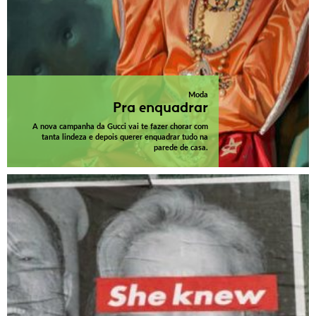
Moda
Pra enquadrar
A nova campanha da Gucci vai te fazer chorar com
tanta lindeza e depois querer enquadrar tudo na
parede de casa.