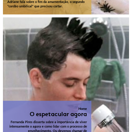
Adriane fala sobre o fim da amamentação, o segundo
"cordão umbilical" que precisou cortar.
Home
O espetacular agora
Fernanda Pires disserta sobre a importância de viver
intensamente o agora e como lidar com o processo de
envelhecimento. Ou devemos chamar de