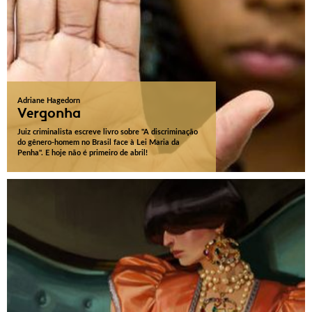
Adriane Hagedorn
Vergonha
Juiz criminalista escreve livro sobre "A discriminação
do gênero-homem no Brasil face à Lei Maria da
Penha". E hoje não é primeiro de abril!