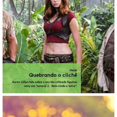
Moda
Quebrando o clichê
Karen Gillan fala sobre o seu tão criticado figurino
sexy em "Jumanji 2 - Bem-vindo a Selva".