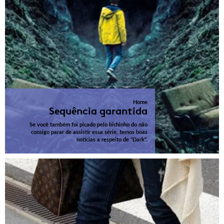
Home
Sequência garantida
Se você também foi picado pelo bichinho do não
consigo parar de assistir essa série, temos boas
notícias a respeito de "Dark".