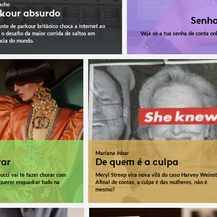
acho
kour absurdo
Senha
ante de parkour britânico choca a internet ao
 o desafio da maior corrida de saltos em
Veja se a tua senha de conta onl
cia do mundo.
Mariana Inbar
rar
De quem é a culpa
cci vai te fazer chorar com
Meryl Streep vira nova vilã do caso Harvey Weinst
 querer enquadrar tudo na
Afinal de contas, a culpa é das mulheres, não é
mesmo?