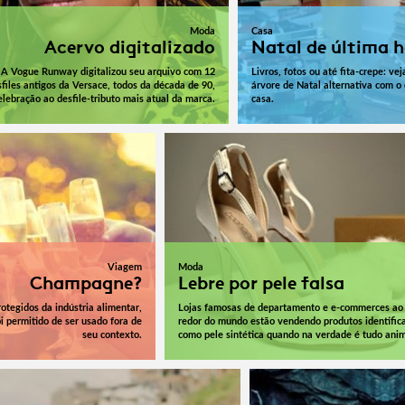
Moda
Casa
Acervo digitalizado
Natal de última 
A Vogue Runway digitalizou seu arquivo com 12
Livros, fotos ou até fita-crepe: v
files antigos da Versace, todos da década de 90,
árvore de Natal alternativa com 
lebração ao desfile-tributo mais atual da marca.
casa.
Viagem
Moda
Champagne?
Lebre por pele falsa
tegidos da indústria alimentar,
Lojas famosas de departamento e e-commerces ao
i permitido de ser usado fora de
redor do mundo estão vendendo produtos identific
seu contexto.
como pele sintética quando na verdade é tudo anim