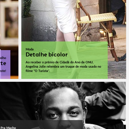
Moda
Detalhe bicolor
olho
ite
Ao receber o prêmio de Cidadã do Ano da ONU,
Angelina Jolie relembra um truque de moda usado no
este!
filme "O Turista".
Pra Macho