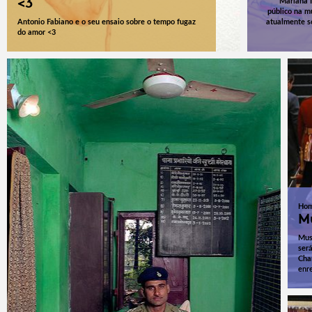
<3
Mariana I
público na m
Antonio Fabiano e o seu ensaio sobre o tempo fugaz
atualmente só
do amor <3
Ho
M
Mus
ser
Cha
enr