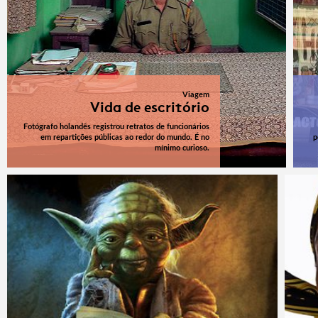
Viagem
Vida de escritório
Fotógrafo holandês registrou retratos de funcionários
em repartições públicas ao redor do mundo. É no
p
mínimo curioso.