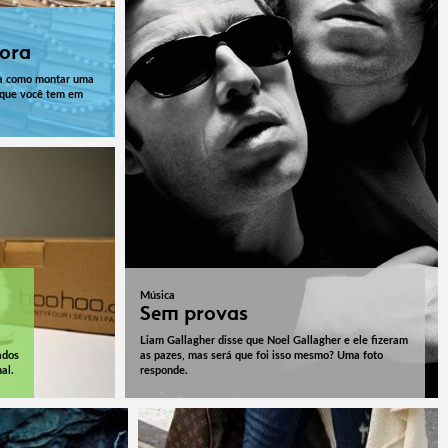
hora
eja como montar uma
o que você tem em
Música
Sem provas
Liam Gallagher disse que Noel Gallagher e ele fizeram
ados
as pazes, mas será que foi isso mesmo? Uma foto
al.
responde.