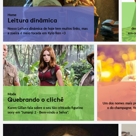
Home
Leitura dinâmica
Nosso Leitura dinâmica de hoje tem muitos links, mas
des
a zoeira é meio focada em Kylo Ren <3
em ce
Moda
Quebrando o clichê
Um dos nomes mais pro
Karen Gillan fala sobre o seu tão criticado figurino
o do champagne, fo
sexy em "Jumanji 2 - Bem-vindo a Selva".