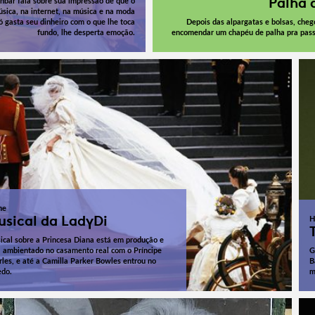
Palha 
nbar fala sobre sua impressão de que o
úsica, na internet, na música e na moda
 gasta seu dinheiro com o que lhe toca
Depois das alpargatas e bolsas, cheg
fundo, lhe desperta emoção.
encomendar um chapéu de palha pra pass
me
usical da LadyDi
H
ical sobre a Princesa Diana está em produção e
á ambientado no casamento real com o Príncipe
G
rles, e até a Camilla Parker Bowles entrou no
B
edo.
m