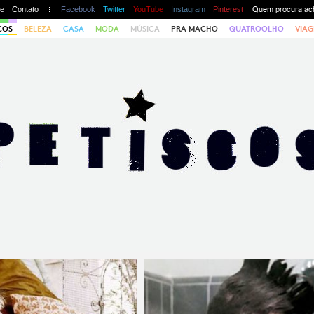
te
Contato
Facebook
Twitter
YouTube
Instagram
Pinterest
COS
BELEZA
CASA
MODA
MÚSICA
PRA MACHO
QUATROOLHO
VIAG