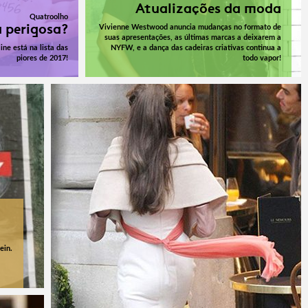
Atualizações da moda
Quatroolho
 perigosa?
Vivienne Westwood anuncia mudanças no formato de
suas apresentações, as últimas marcas a deixarem a
ine está na lista das
NYFW, e a dança das cadeiras criativas continua a
piores de 2017!
todo vapor!
ein.