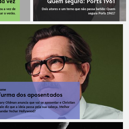
da vez
Quem segura: Ports 1961
ou a vez de
Dois atores e um terno que não passa batido: Quem
ar o verão.
segura Ports 1961?
ome
Turma dos aposentados
ary Oldman anuncia que vai se aposentar e Christian
ale diz que a ideia passa pela sua cabeça. Melhor
andar fechar Hollywood?