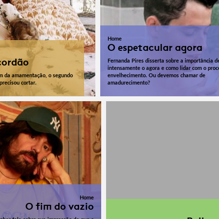
Home
O espetacular agora
cordão
Fernanda Pires disserta sobre a importância d
intensamente o agora e como lidar com o proc
fim da amamentação, o segundo
envelhecimento. Ou devemos chamar de
precisou cortar.
amadurecimento?
Home
O fim do vazio