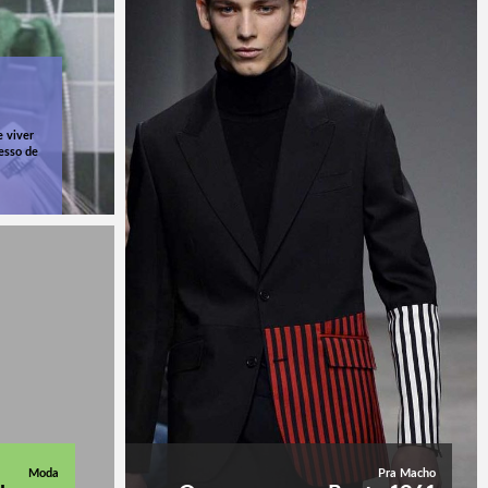
e viver
esso de
Moda
Pra Macho