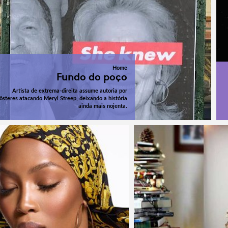
Home
Fundo do poço
Artista de extrema-direita assume autoria por
ôsteres atacando Meryl Streep, deixando a história
ainda mais nojenta.