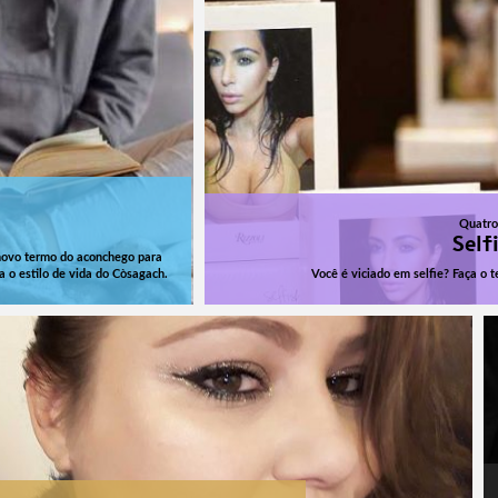
Quatro
Self
novo termo do aconchego para
a o estilo de vida do Còsagach.
Você é viciado em selfie? Faça o t