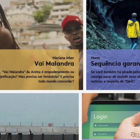
Mariana Inbar
Home
Vai Malandra
Sequência garan
í, "Vai Malandra" da Anitta é empoderamento ou
Se você também foi picado pelo
jetificação? Mas precisa ser feminista? E precisa
consigo parar de assistir essa s
todo mundo concordar?
notícias a respeito de "Dark".