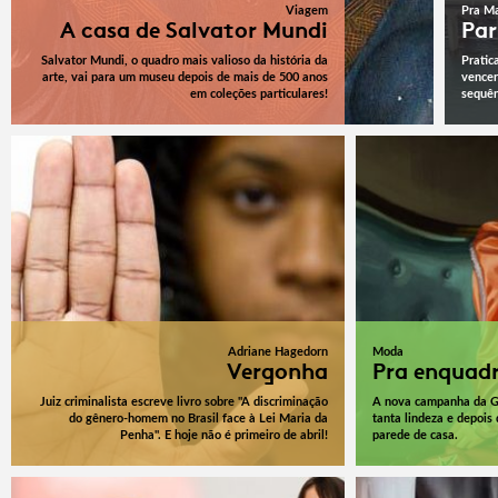
Viagem
Pra M
A casa de Salvator Mundi
Par
Salvator Mundi, o quadro mais valioso da história da
Pratic
arte, vai para um museu depois de mais de 500 anos
vencer
em coleções particulares!
sequên
Adriane Hagedorn
Moda
Vergonha
Pra enquad
Juiz criminalista escreve livro sobre "A discriminação
A nova campanha da Gu
do gênero-homem no Brasil face à Lei Maria da
tanta lindeza e depois
Penha". E hoje não é primeiro de abril!
parede de casa.