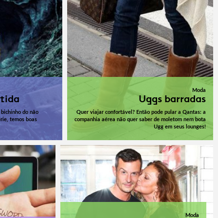
Moda
tida
Uggs barradas
 bichinho do não
Quer viajar confortável? Então pode pular a Qantas: a
érie, temos boas
companhia aérea não quer saber de moletom nem bota
Ugg em seus lounges!
Moda