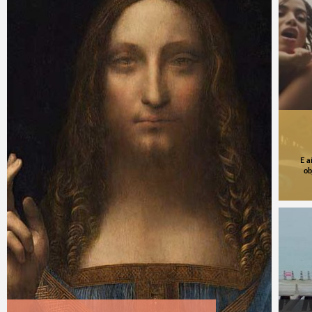
E a
ob