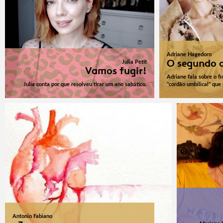
Adriane Hagedorn
O segundo 
Julia Petit
Vamos fugir!
Adriane fala sobre o 
Julia conta por que resolveu tirar um ano sabático.
"cordão umbilical" que 
Antonio Fabiano