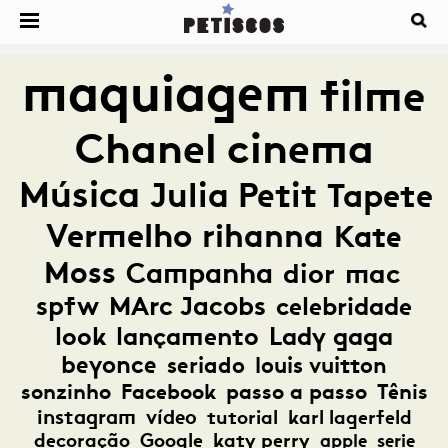
maquiagem
filme
Chanel
cinema
Música
Julia Petit
Tapete
Vermelho
rihanna
Kate
Moss
Campanha
dior
mac
spfw
MArc Jacobs
celebridade
look
lançamento
Lady gaga
beyonce
seriado
louis vuitton
sonzinho
Facebook
passo a passo
Tênis
instagram
vídeo
tutorial
karl lagerfeld
decoração
Google
katy perry
apple
serie