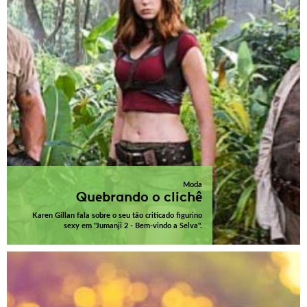
Moda
Quebrando o clichê
Karen Gillan fala sobre o seu tão criticado figurino
sexy em "Jumanji 2 - Bem-vindo a Selva".