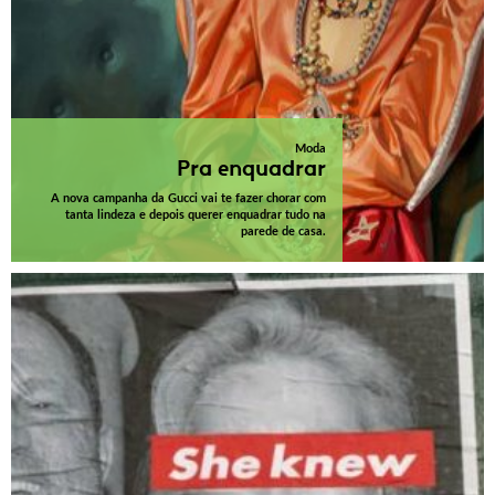
Moda
Pra enquadrar
A nova campanha da Gucci vai te fazer chorar com
tanta lindeza e depois querer enquadrar tudo na
parede de casa.