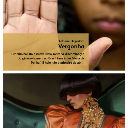
Adriane Hagedorn
Vergonha
Juiz criminalista escreve livro sobre "A discriminação
do gênero-homem no Brasil face à Lei Maria da
Penha". E hoje não é primeiro de abril!