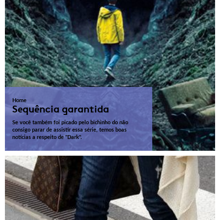
Home
Sequência garantida
Se você também foi picado pelo bichinho do não
consigo parar de assistir essa série, temos boas
notícias a respeito de "Dark".