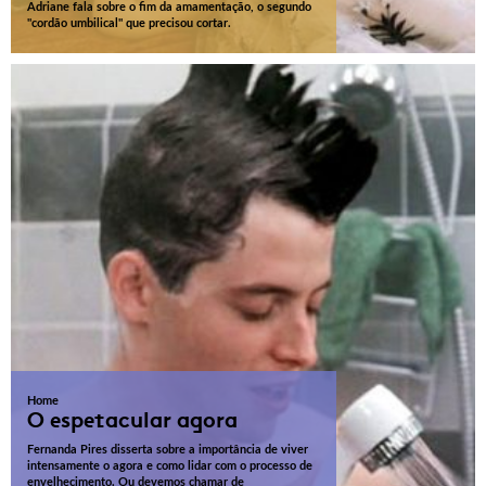
Adriane fala sobre o fim da amamentação, o segundo
"cordão umbilical" que precisou cortar.
Home
O espetacular agora
Fernanda Pires disserta sobre a importância de viver
intensamente o agora e como lidar com o processo de
envelhecimento. Ou devemos chamar de