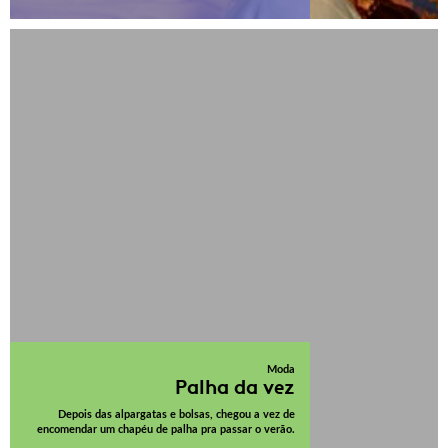
Moda
Palha da vez
Depois das alpargatas e bolsas, chegou a vez de
encomendar um chapéu de palha pra passar o verão.