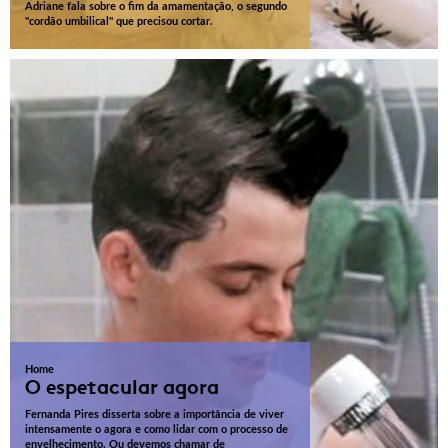
Adriane fala sobre o fim da amamentação, o segundo
"cordão umbilical" que precisou cortar.
Home
O espetacular agora
Fernanda Pires disserta sobre a importância de viver
intensamente o agora e como lidar com o processo de
envelhecimento. Ou devemos chamar de