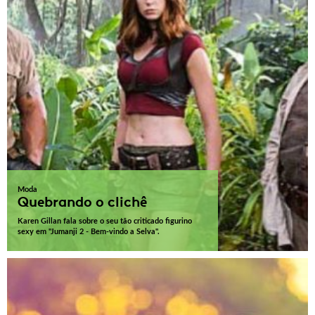
Moda
Quebrando o clichê
Karen Gillan fala sobre o seu tão criticado figurino
sexy em "Jumanji 2 - Bem-vindo a Selva".