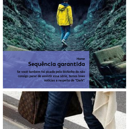
Home
Sequência garantida
Se você também foi picado pelo bichinho do não
consigo parar de assistir essa série, temos boas
notícias a respeito de "Dark".