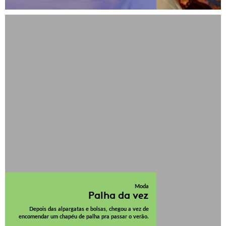
Moda
Palha da vez
Depois das alpargatas e bolsas, chegou a vez de
encomendar um chapéu de palha pra passar o verão.