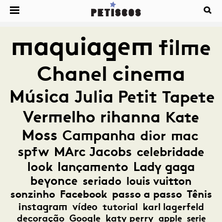
maquiagem
filme
Chanel
cinema
Música
Julia Petit
Tapete
Vermelho
rihanna
Kate
Moss
Campanha
dior
mac
spfw
MArc Jacobs
celebridade
look
lançamento
Lady gaga
beyonce
seriado
louis vuitton
sonzinho
Facebook
passo a passo
Tênis
instagram
vídeo
tutorial
karl lagerfeld
decoração
Google
katy perry
apple
serie