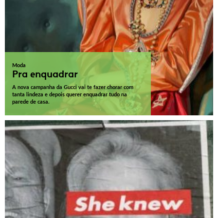
Moda
Pra enquadrar
A nova campanha da Gucci vai te fazer chorar com
tanta lindeza e depois querer enquadrar tudo na
parede de casa.