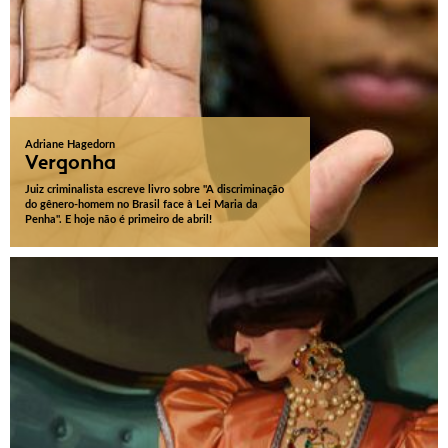
Adriane Hagedorn
Vergonha
Juiz criminalista escreve livro sobre "A discriminação
do gênero-homem no Brasil face à Lei Maria da
Penha". E hoje não é primeiro de abril!