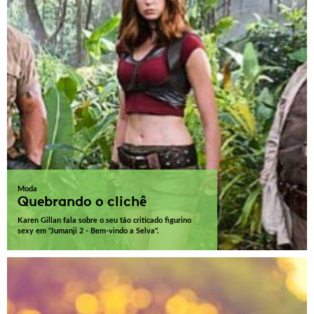
Moda
Quebrando o clichê
Karen Gillan fala sobre o seu tão criticado figurino
sexy em "Jumanji 2 - Bem-vindo a Selva".