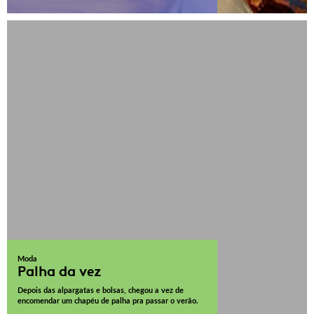
Moda
Palha da vez
Depois das alpargatas e bolsas, chegou a vez de
encomendar um chapéu de palha pra passar o verão.