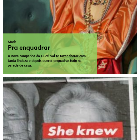
Moda
Pra enquadrar
A nova campanha da Gucci vai te fazer chorar com
tanta lindeza e depois querer enquadrar tudo na
parede de casa.