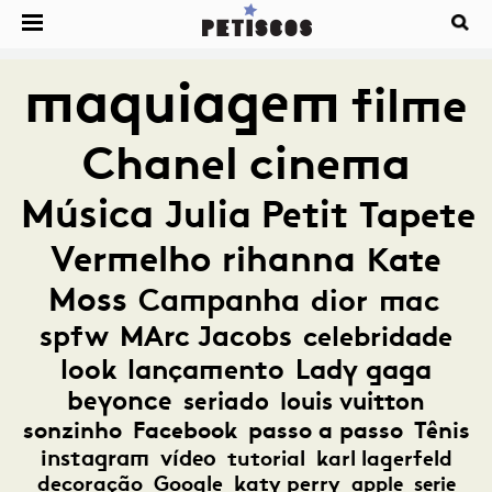
maquiagem
filme
Chanel
cinema
Música
Julia Petit
Tapete
Vermelho
rihanna
Kate
Moss
Campanha
dior
mac
spfw
MArc Jacobs
celebridade
look
lançamento
Lady gaga
beyonce
seriado
louis vuitton
sonzinho
Facebook
passo a passo
Tênis
instagram
vídeo
tutorial
karl lagerfeld
decoração
Google
katy perry
apple
serie