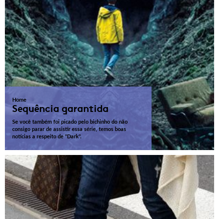
Home
Sequência garantida
Se você também foi picado pelo bichinho do não
consigo parar de assistir essa série, temos boas
notícias a respeito de "Dark".