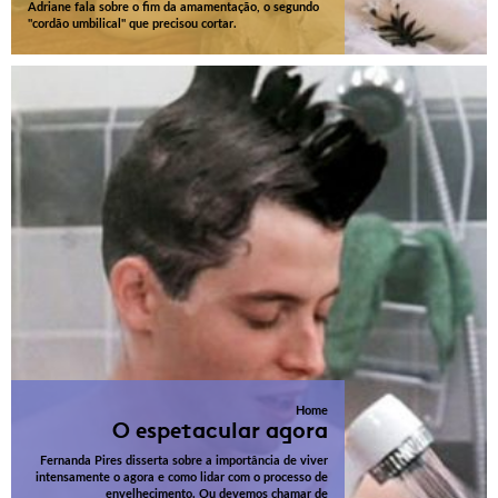
Adriane fala sobre o fim da amamentação, o segundo
"cordão umbilical" que precisou cortar.
Home
O espetacular agora
Fernanda Pires disserta sobre a importância de viver
intensamente o agora e como lidar com o processo de
envelhecimento. Ou devemos chamar de