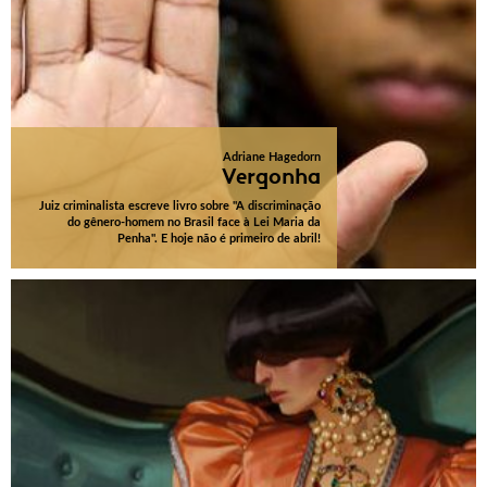
Adriane Hagedorn
Vergonha
Juiz criminalista escreve livro sobre "A discriminação
do gênero-homem no Brasil face à Lei Maria da
Penha". E hoje não é primeiro de abril!