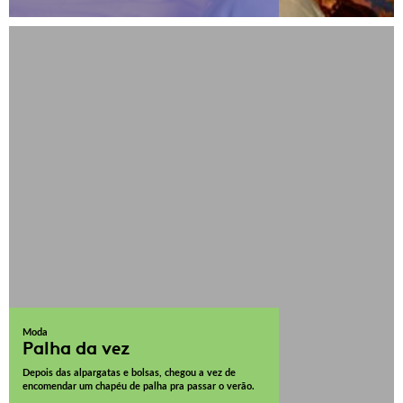
Moda
Palha da vez
Depois das alpargatas e bolsas, chegou a vez de
encomendar um chapéu de palha pra passar o verão.