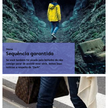
Home
Sequência garantida
Se você também foi picado pelo bichinho do não
consigo parar de assistir essa série, temos boas
notícias a respeito de "Dark".