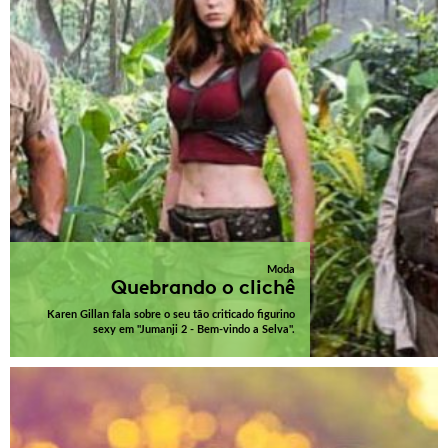
Moda
Quebrando o clichê
Karen Gillan fala sobre o seu tão criticado figurino
sexy em "Jumanji 2 - Bem-vindo a Selva".