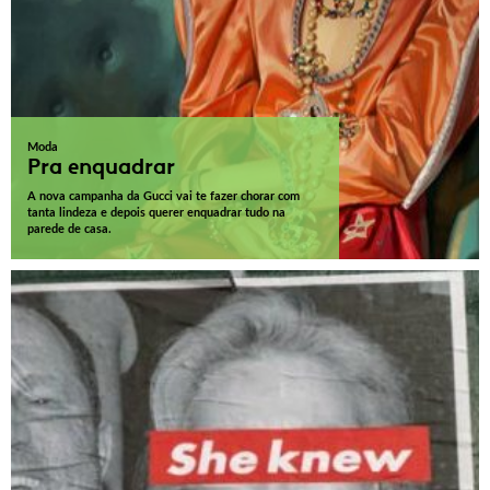
Moda
Pra enquadrar
A nova campanha da Gucci vai te fazer chorar com
tanta lindeza e depois querer enquadrar tudo na
parede de casa.