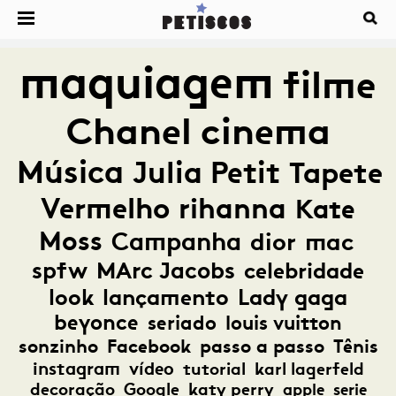
maquiagem
filme
Chanel
cinema
Música
Julia Petit
Tapete
Vermelho
rihanna
Kate
Moss
Campanha
dior
mac
spfw
MArc Jacobs
celebridade
look
lançamento
Lady gaga
beyonce
seriado
louis vuitton
sonzinho
Facebook
passo a passo
Tênis
instagram
vídeo
tutorial
karl lagerfeld
decoração
Google
katy perry
apple
serie