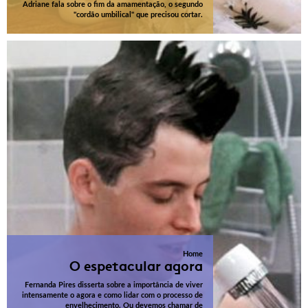
Adriane fala sobre o fim da amamentação, o segundo
"cordão umbilical" que precisou cortar.
Home
O espetacular agora
Fernanda Pires disserta sobre a importância de viver
intensamente o agora e como lidar com o processo de
envelhecimento. Ou devemos chamar de