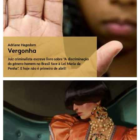
Adriane Hagedorn
Vergonha
Juiz criminalista escreve livro sobre "A discriminação
do gênero-homem no Brasil face à Lei Maria da
Penha". E hoje não é primeiro de abril!