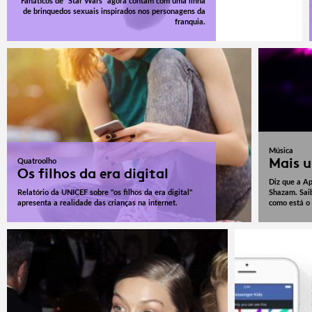
Fanáticos de "Star Wars" agora contam com uma linha
de brinquedos sexuais inspirados nos personagens da
franquia.
Música
Mais 
Quatroolho
Os filhos da era digital
Diz que a Ap
Relatório da UNICEF sobre "os filhos da era digital"
Shazam. Saib
apresenta a realidade das crianças na internet.
como está o