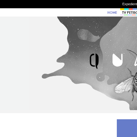
Expedien
HOME
TV PETIS