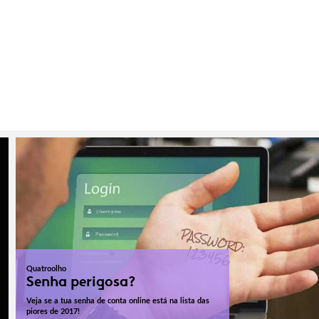
Quatroolho
Senha perigosa?
Veja se a tua senha de conta online está na lista das
piores de 2017!