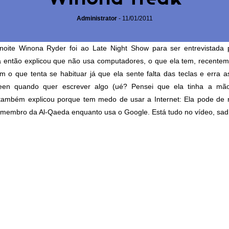
Administrator
-
11/01/2011
oite Winona Ryder foi ao Late Night Show para ser entrevistada
la então explicou que não usa computadores, o que ela tem, recente
 o que tenta se habituar já que ela sente falta das teclas e erra a
een quando quer escrever algo (ué? Pensei que ela tinha a mão
 também explicou porque tem medo de usar a Internet: Ela pode de 
 membro da Al-Qaeda enquanto usa o Google. Está tudo no vídeo, sad 