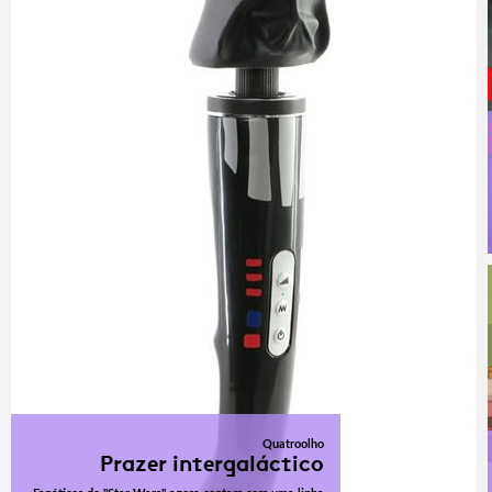
Quatroolho
Prazer intergaláctico