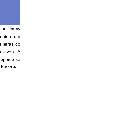
 por Jimmy
mente é um
s letras do
 leve!). A
repente se
but true.