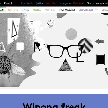
te
Contato
Facebook
Twitter
YouTube
Instagram
Pinterest
COS
BELEZA
CASA
MODA
MÚSICA
PRA MACHO
QUATROOLHO
VIAG
Winona freak