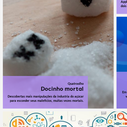
Appl
dois
Quatroolho
Docinho mortal
Em 
Descobertas mais manipulações da industria do açúcar
para esconder seus malefícios, muitas vezes mortais.