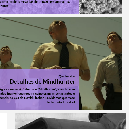
rafeno, pode carregá-las de 0-100% em apenas 18
inutos!
Quatroolho
Detalhes de Mindhunter
Agora que você já devorou "Mindhunter", assista esse
vídeo incrível que mostra como eram as cenas antes e
depois do CGI de David Fincher. Duvidamos que você
tenha notado todos!