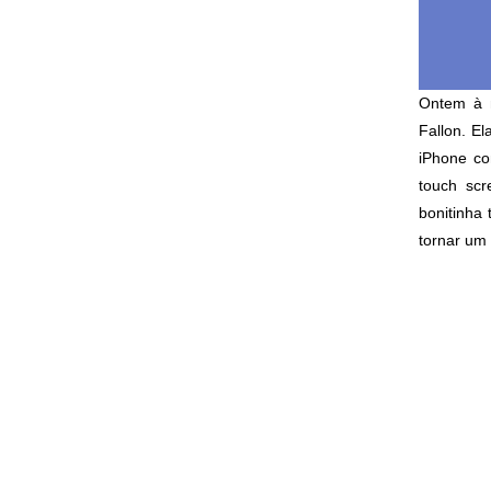
Ontem à n
Fallon. E
iPhone com
touch scr
bonitinha
tornar um