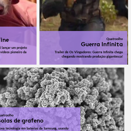
ine
Quatroolho
Guerra Infinita
i lançar um projeto
 vídeos pioneiro da
Trailer de Os Vingadores: Guerra Infinita chega
chegando mostrando produção gigantesca!
uatroolho
olas de grafeno
ova tecnologia em baterias da Samsung, usando