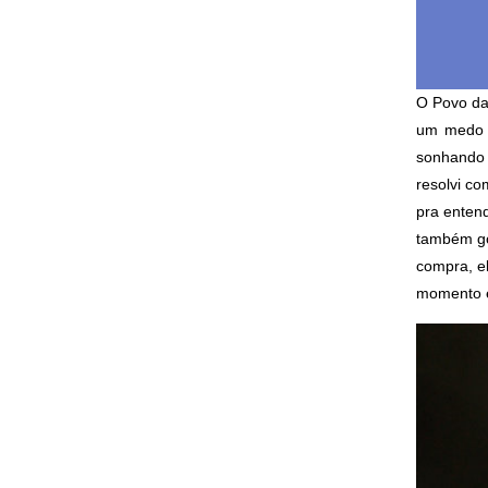
O Povo da
um medo t
sonhando 
resolvi co
pra enten
também go
compra
, 
momento e