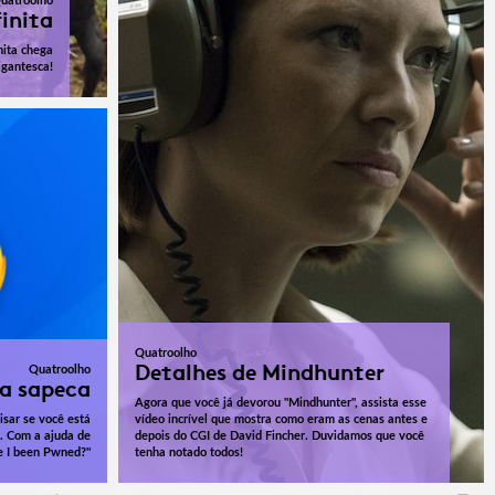
uatroolho
finita
nita chega
gantesca!
Quatroolho
Detalhes de Mindhunter
Quatroolho
a sapeca
Agora que você já devorou "Mindhunter", assista esse
isar se você está
vídeo incrível que mostra como eram as cenas antes e
o. Com a ajuda de
depois do CGI de David Fincher. Duvidamos que você
e I been Pwned?"
tenha notado todos!