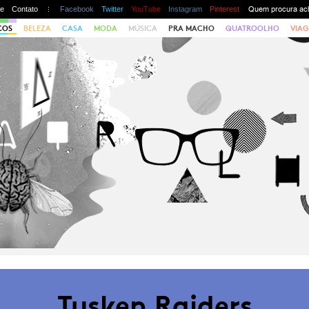
te
Contato
Facebook
Twitter
YouTube
Instagram
Pinterest
COS
BELEZA
CASA
MODA
MÚSICA
PRA MACHO
QUATROOLHO
VIAG
Tusken Raiders