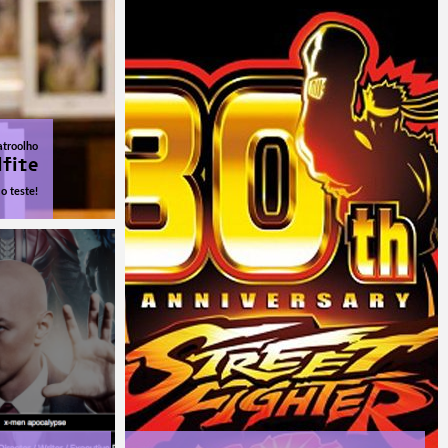
troolho
lfite
o teste!