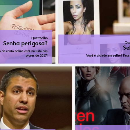
Quatroolho
Senha perigosa?
Qua
Se
 de conta online está na lista das
piores de 2017!
Você é viciado em selfie? Faça 