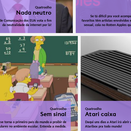
Quatroolho
Nada neutro
Se tá difícil pra você acomp
de Comunicação dos EUA vota o fim
favoritos têm artistas envolvidos
da neutralidade da internet por lá!
sexual, cola no Rotten Apples qu
Quatroolho
Quatroolho
Sem sinal
Atari caixa
se torna o primeiro país do mundo a proibir de
Daqui uns dias a Atari irá abrir
ulares no ambiente escolar. Entenda a medida.
Ataribox pra todo mundo!