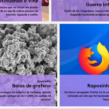
tinuando o Vine
Q
Guerra In
unciou que vai lançar um projeto
ade ao app de vídeos pioneiro da
Trailer de Os Vingadores: Guerra Infi
internet. Aguarde e confie.
chegando mostrando produção gi
Quatroolho
Bolas de grafeno
Raposinh
ecnologia em baterias da Samsung, usando
Em breve navegador Firefox irá te av
 pode carregá-las de 0-100% em apenas 18
visitando um site que foi hackead
minutos!
"Hav