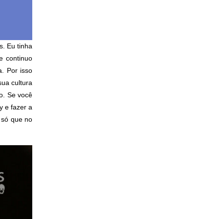
. Eu tinha
e continuo
. Por isso
sua cultura
o. Se você
y e fazer a
, só que no