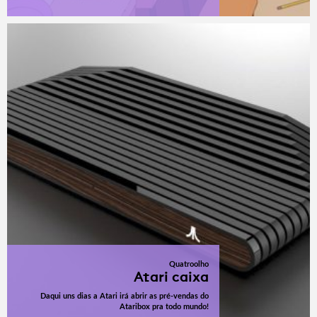
Quatroolho
Atari caixa
Daqui uns dias a Atari irá abrir as pré-vendas do
Ataribox pra todo mundo!