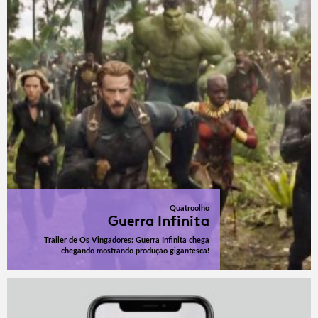
Quatroolho
Guerra Infinita
Trailer de Os Vingadores: Guerra Infinita chega
chegando mostrando produção gigantesca!