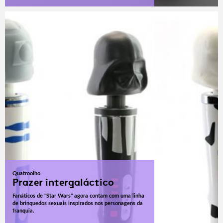
Quatroolho
Prazer intergaláctico
Fanáticos de "Star Wars" agora contam com uma linha
de brinquedos sexuais inspirados nos personagens da
franquia.