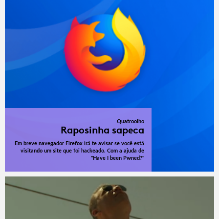
Quatroolho
Raposinha sapeca
Em breve navegador Firefox irá te avisar se você está
visitando um site que foi hackeado. Com a ajuda de
"Have I been Pwned?"