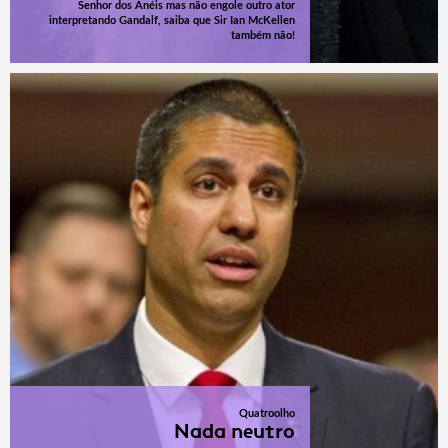
Senhor dos Anéis mas não engole outro ator
interpretando Gandalf, saiba que Sir Ian McKellen
também não!
Quatroolho
Nada neutro