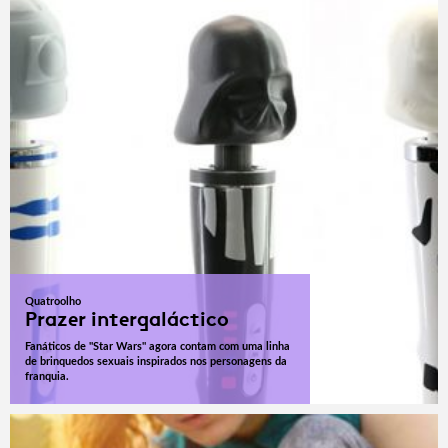
Quatroolho
Prazer intergaláctico
Fanáticos de "Star Wars" agora contam com uma linha
de brinquedos sexuais inspirados nos personagens da
franquia.