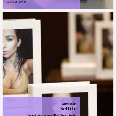
piores de 2017!
Quatroolho
Selfite
Você é viciado em selfie? Faça o teste!