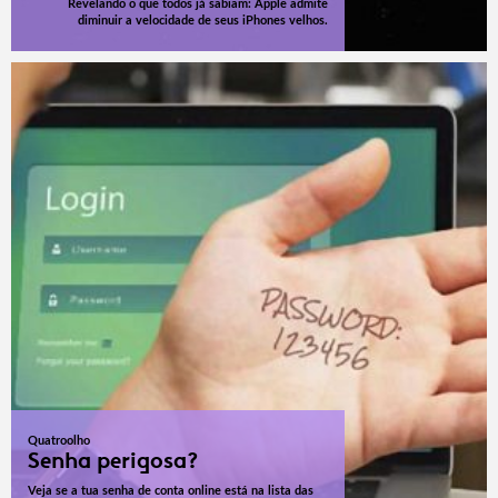
Revelando o que todos já sabiam: Apple admite
diminuir a velocidade de seus iPhones velhos.
Quatroolho
Senha perigosa?
Veja se a tua senha de conta online está na lista das