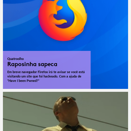
Quatroolho
Raposinha sapeca
Em breve navegador Firefox irá te avisar se você está
visitando um site que foi hackeado. Com a ajuda de
"Have I been Pwned?"