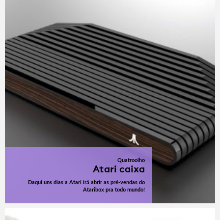
Quatroolho
Atari caixa
Daqui uns dias a Atari irá abrir as pré-vendas do
Ataribox pra todo mundo!