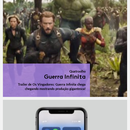
Quatroolho
Guerra Infinita
Trailer de Os Vingadores: Guerra Infinita chega
chegando mostrando produção gigantesca!