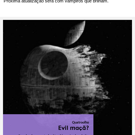
Próxima atualização será com vampiros que brilham.
Quatroolho
Evil maçã?