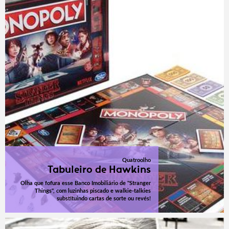
Quatroolho
Tabuleiro de Hawkins
Olha que fofura esse Banco Imobiliário de "Stranger
Things", com luzinhas piscado e walkie-talkies
substituindo cartas de sorte ou revés!