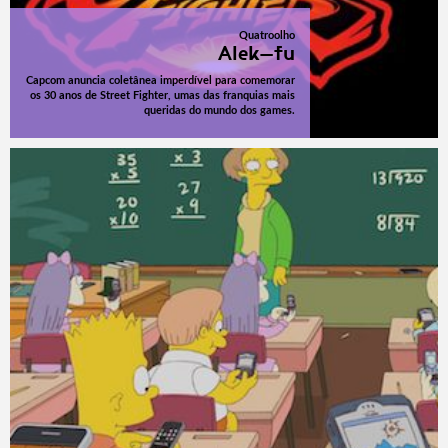
Quatroolho
Alek-fu
Capcom anuncia coletânea imperdível para comemorar
os 30 anos de Street Fighter, umas das franquias mais
queridas do mundo dos games.