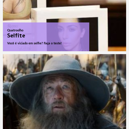
Quatroolho
Selfite
Você é viciado em selfie? Faça o teste!