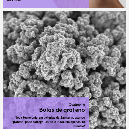
dois lados!
Quatroolho
Bolas de grafeno
Nova tecnologia em baterias da Samsung, usando
grafeno, pode carregá-las de 0-100% em apenas 18
minutos!