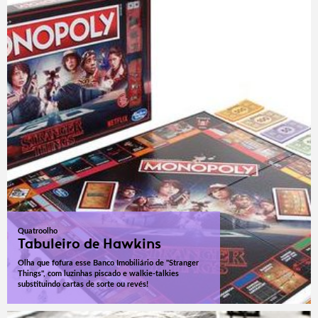
Quatroolho
Tabuleiro de Hawkins
Olha que fofura esse Banco Imobiliário de "Stranger
Things", com luzinhas piscado e walkie-talkies
substituindo cartas de sorte ou revés!