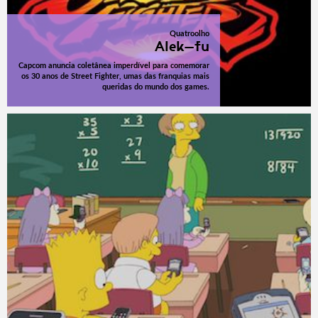
Quatroolho
Alek-fu
Capcom anuncia coletânea imperdível para comemorar
os 30 anos de Street Fighter, umas das franquias mais
queridas do mundo dos games.