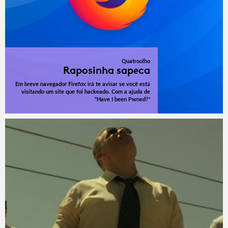
Quatroolho
Raposinha sapeca
Em breve navegador Firefox irá te avisar se você está
visitando um site que foi hackeado. Com a ajuda de
"Have I been Pwned?"