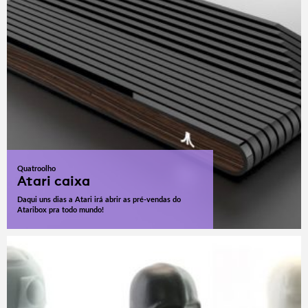
Quatroolho
Atari caixa
Daqui uns dias a Atari irá abrir as pré-vendas do
Ataribox pra todo mundo!