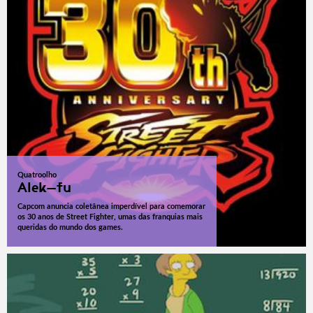
Quatroolho
Alek-fu
Capcom anuncia coletânea imperdível para comemorar
os 30 anos de Street Fighter, umas das franquias mais
queridas do mundo dos games.