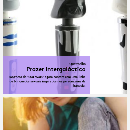
Quatroolho
Prazer intergaláctico
Fanáticos de "Star Wars" agora contam com uma linha
de brinquedos sexuais inspirados nos personagens da
franquia.