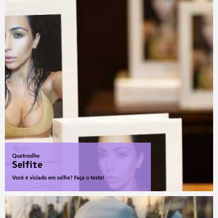
Quatroolho
Selfite
Você é viciado em selfie? Faça o teste!