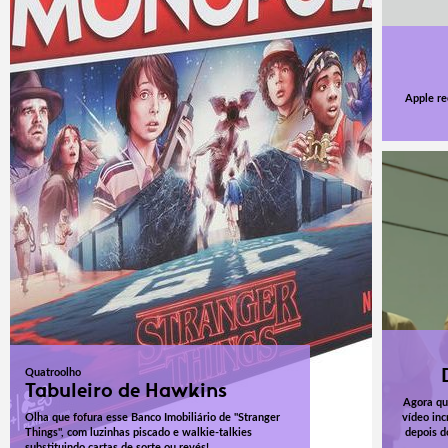
Apple re
Quatroolho
Tabuleiro de Hawkins
Agora qu
Olha que fofura esse Banco Imobiliário de "Stranger
vídeo inc
Things", com luzinhas piscado e walkie-talkies
depois d
substituindo cartas de sorte ou revés!