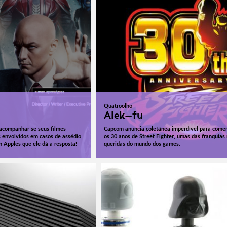
Quatroolho
Alek-fu
ê acompanhar se seus filmes
Capcom anuncia coletânea imperdível para come
s envolvidos em casos de assédio
os 30 anos de Street Fighter, umas das franquias
n Apples que ele dá a resposta!
queridas do mundo dos games.