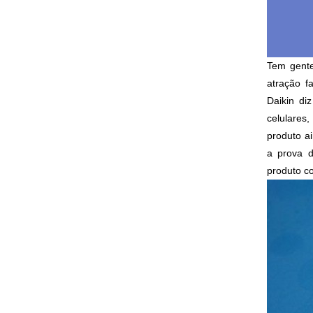
Tem gente
atração f
Daikin di
celulares
produto ai
a prova d
produto c