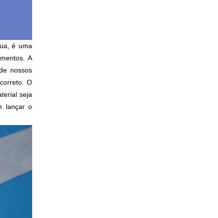
gua, é uma
omentos. A
 de nossos
correto. O
terial seja
m lançar o