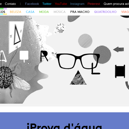
te
Contato
Facebook
Twitter
YouTube
Instagram
Pinterest
COS
BELEZA
CASA
MODA
MÚSICA
PRA MACHO
QUATROOLHO
VIAG
iProva d'água