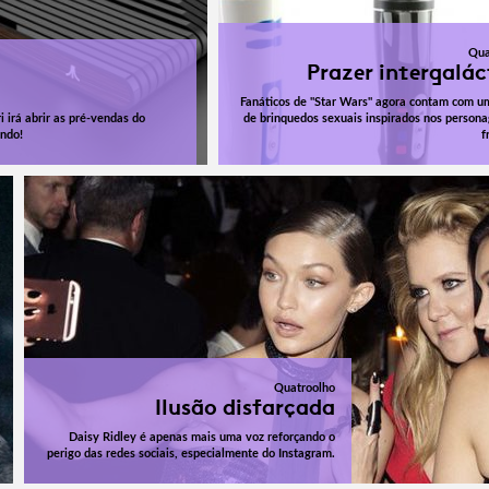
Qua
Prazer intergalác
a
Fanáticos de "Star Wars" agora contam com u
i irá abrir as pré-vendas do
de brinquedos sexuais inspirados nos person
ndo!
f
Quatroolho
Ilusão disfarçada
Daisy Ridley é apenas mais uma voz reforçando o
perigo das redes sociais, especialmente do Instagram.