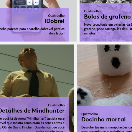
Quatroolho
Bolas de grafeno
Quatroolho
iDobrei
Nova tecnologia em baterias da
cebe patente para aparelho dobrável para os
grafeno, pode carregá-las de 0-
dois lados!
minutos!
Quatroolho
Detalhes de Mindhunter
Quatroolho
Docinho mortal
e você já devorou "Mindhunter", assista esse
rível que mostra como eram as cenas antes e
o CGI de David Fincher. Duvidamos que você
Descobertas mais manipulações da 
tenha notado todos!
para esconder seus malefícios, mui