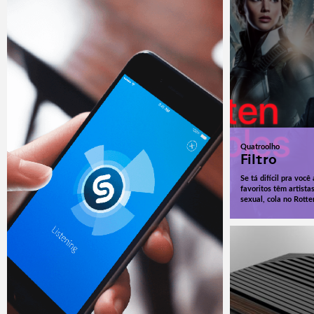
Quatroolho
Filtro
Se tá difícil pra voc
favoritos têm artista
sexual, cola no Rotte