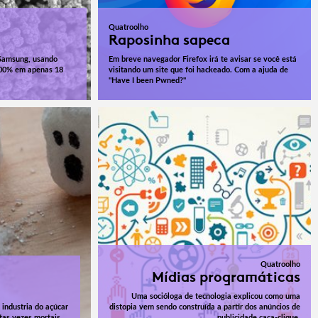
Quatroolho
Raposinha sapeca
 Samsung, usando
Em breve navegador Firefox irá te avisar se você está
100% em apenas 18
visitando um site que foi hackeado. Com a ajuda de
"Have I been Pwned?"
Quatroolho
Mídias programáticas
Uma socióloga de tecnologia explicou como uma
industria do açúcar
distopia vem sendo construída a partir dos anúncios de
tas vezes mortais.
publicidade caça-clique.