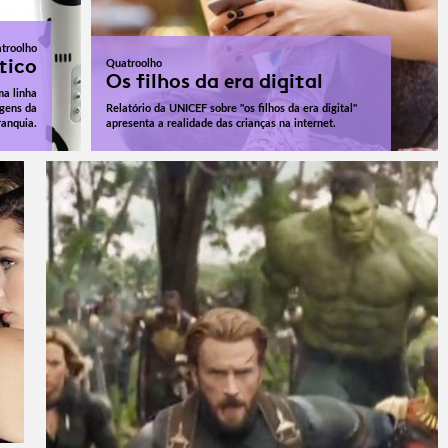
troolho
tico
Quatroolho
Os filhos da era digital
ma linha
agens da
Relatório da UNICEF sobre "os filhos da era digital"
ranquia.
apresenta a realidade das crianças na internet.