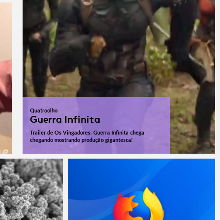
Quatroolho
Guerra Infinita
Trailer de Os Vingadores: Guerra Infinita chega
chegando mostrando produção gigantesca!