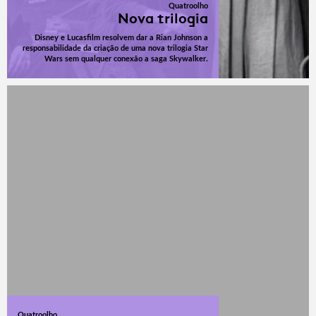
Quatroolho
Nova trilogia
Disney e Lucasfilm resolvem dar a Rian Johnson a
responsabilidade da criação de uma nova trilogia Star
Wars sem qualquer conexão a saga Skywalker.
Quatroolho