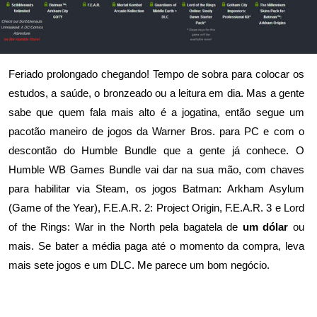
Feriado prolongado chegando! Tempo de sobra para colocar os
estudos, a saúde, o bronzeado ou a leitura em dia. Mas a gente
sabe que quem fala mais alto é a jogatina, então segue um
pacotão maneiro de jogos da Warner Bros. para PC e com o
descontão do Humble Bundle que a gente já conhece. O
Humble WB Games Bundle
vai dar na sua mão, com chaves
para habilitar via Steam, os jogos
Batman: Arkham Asylum
(Game of the Year)
,
F.E.A.R. 2: Project Origin
,
F.E.A.R. 3
e
Lord
of the Rings: War in the North
pela bagatela de
um dólar
ou
mais. Se bater a média paga até o momento da compra, leva
mais sete jogos e um DLC. Me parece um bom negócio.