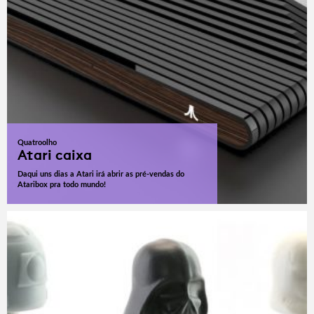
Quatroolho
Atari caixa
Daqui uns dias a Atari irá abrir as pré-vendas do
Ataribox pra todo mundo!