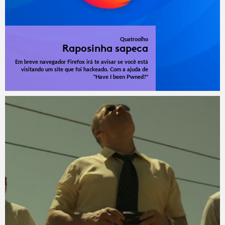
Quatroolho
Raposinha sapeca
Em breve navegador Firefox irá te avisar se você está
visitando um site que foi hackeado. Com a ajuda de
"Have I been Pwned?"