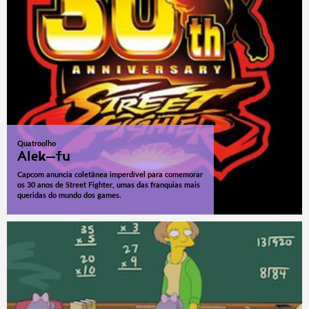
Quatroolho
Alek-fu
Capcom anuncia coletânea imperdível para comemorar
os 30 anos de Street Fighter, umas das franquias mais
queridas do mundo dos games.