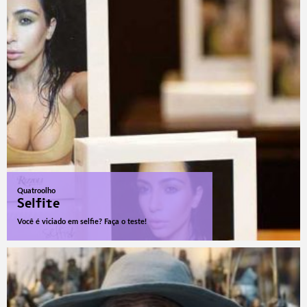
Quatroolho
Selfite
Você é viciado em selfie? Faça o teste!