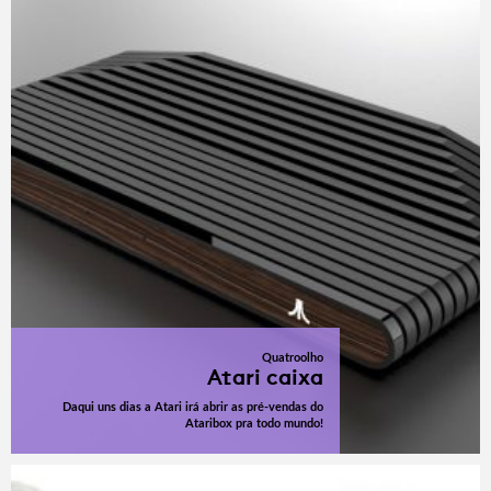
Quatroolho
Atari caixa
Daqui uns dias a Atari irá abrir as pré-vendas do
Ataribox pra todo mundo!