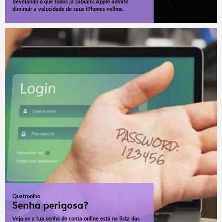
Revelando o que todos já sabiam: Apple admite
diminuir a velocidade de seus iPhones velhos.
Quatroolho
Senha perigosa?
Veja se a tua senha de conta online está na lista das