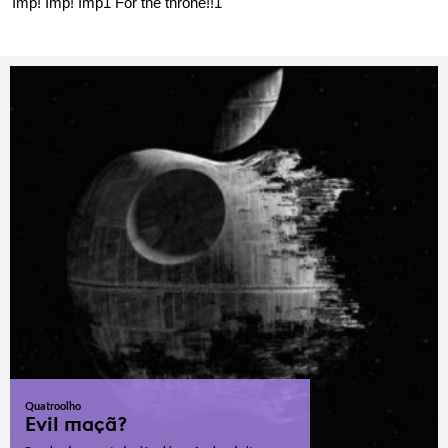
Imp! Imp! Imp1 For the throne!!1
Quatroolho
Evil maçã?