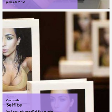
piores de 2017!
Quatroolho
Selfite
Você é viciado em selfie? Faça o teste!