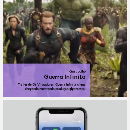
Quatroolho
Guerra Infinita
Trailer de Os Vingadores: Guerra Infinita chega
chegando mostrando produção gigantesca!