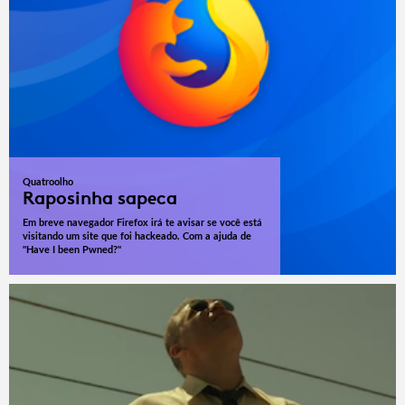
Quatroolho
Raposinha sapeca
Em breve navegador Firefox irá te avisar se você está
visitando um site que foi hackeado. Com a ajuda de
"Have I been Pwned?"