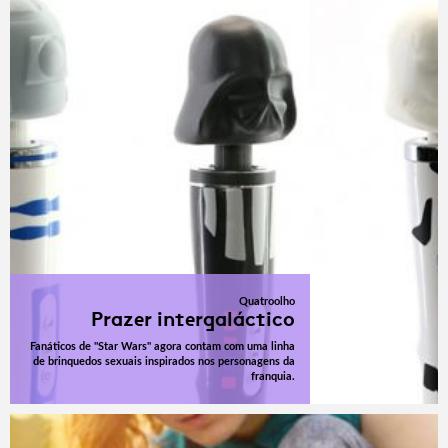
Quatroolho
Prazer intergaláctico
Fanáticos de "Star Wars" agora contam com uma linha
de brinquedos sexuais inspirados nos personagens da
franquia.