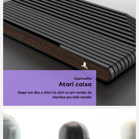
Quatroolho
Atari caixa
Daqui uns dias a Atari irá abrir as pré-vendas do
Ataribox pra todo mundo!