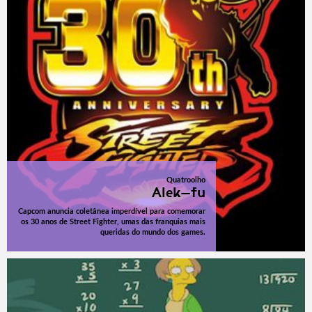
Quatroolho
Alek-fu
Capcom anuncia coletânea imperdível para comemorar
os 30 anos de Street Fighter, umas das franquias mais
queridas do mundo dos games.