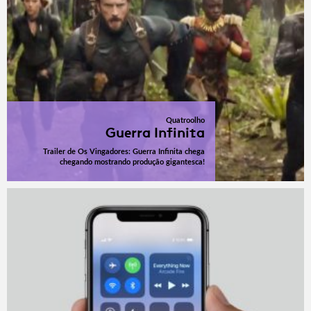
Quatroolho
Guerra Infinita
Trailer de Os Vingadores: Guerra Infinita chega
chegando mostrando produção gigantesca!