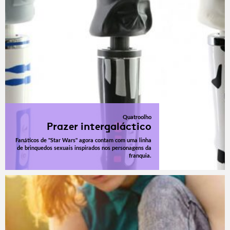
Quatroolho
Prazer intergaláctico
Fanáticos de "Star Wars" agora contam com uma linha
de brinquedos sexuais inspirados nos personagens da
franquia.