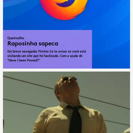
Quatroolho
Raposinha sapeca
Em breve navegador Firefox irá te avisar se você está
visitando um site que foi hackeado. Com a ajuda de
"Have I been Pwned?"