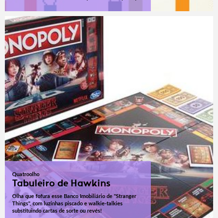
Quatroolho
Tabuleiro de Hawkins
Olha que fofura esse Banco Imobiliário de "Stranger
Things", com luzinhas piscado e walkie-talkies
substituindo cartas de sorte ou revés!