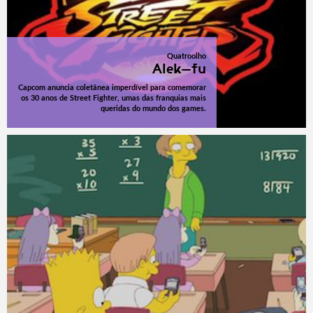
Quatroolho
Alek-fu
Capcom anuncia coletânea imperdível para comemorar
os 30 anos de Street Fighter, umas das franquias mais
queridas do mundo dos games.