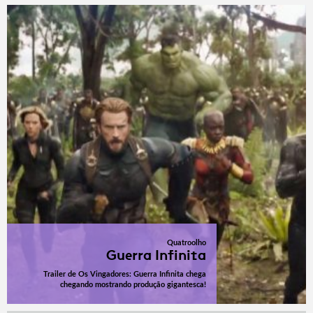
Quatroolho
Guerra Infinita
Trailer de Os Vingadores: Guerra Infinita chega
chegando mostrando produção gigantesca!