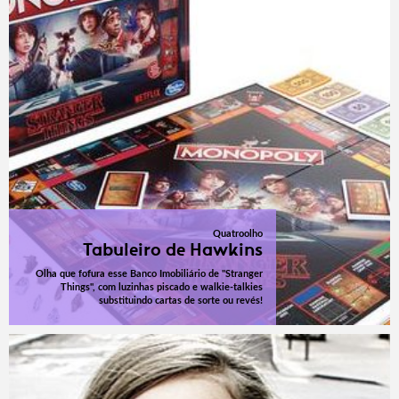
Quatroolho
Tabuleiro de Hawkins
Olha que fofura esse Banco Imobiliário de "Stranger
Things", com luzinhas piscado e walkie-talkies
substituindo cartas de sorte ou revés!