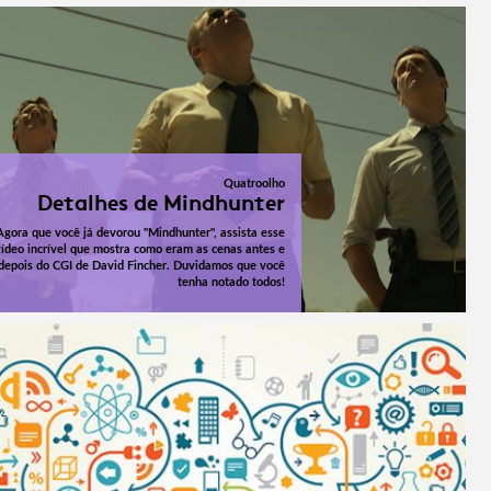
Quatroolho
Detalhes de Mindhunter
Agora que você já devorou "Mindhunter", assista esse
vídeo incrível que mostra como eram as cenas antes e
depois do CGI de David Fincher. Duvidamos que você
tenha notado todos!