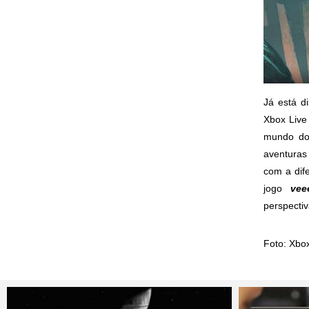
Já está d
Xbox Live
mundo do
aventuras
com a dif
jogo
vee
perspecti
Foto:
Xbo