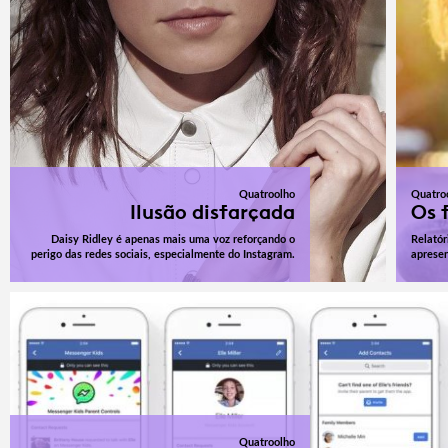
Quatroolho
Quatro
Ilusão disfarçada
Os f
Daisy Ridley é apenas mais uma voz reforçando o
Relatór
perigo das redes sociais, especialmente do Instagram.
apresen
Quatroolho