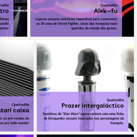
roolho
Quatroolho
ltro
Alek-fu
filmes
Capcom anuncia coletânea imperdível para comemorar
ssédio
os 30 anos de Street Fighter, umas das franquias mais
posta!
queridas do mundo dos games.
Quatroolho
Prazer intergaláctico
Quatroolho
tari caixa
Fanáticos de "Star Wars" agora contam com uma linha
rir as pré-vendas do
de brinquedos sexuais inspirados nos personagens da
box pra todo mundo!
franquia.