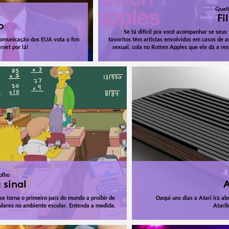
Quat
Fi
o
Se tá difícil pra você acompanhar se seus 
omunicação dos EUA vota o fim
favoritos têm artistas envolvidos em casos de a
rnet por lá!
sexual, cola no Rotten Apples que ele dá a res
olho
 sinal
A
se torna o primeiro país do mundo a proibir de
Daqui uns dias a Atari irá ab
ulares no ambiente escolar. Entenda a medida.
Atari