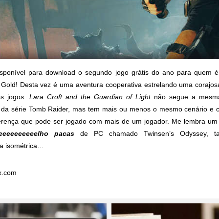
isponível para download o segundo jogo grátis do ano para quem é
 Gold! Desta vez é uma aventura cooperativa estrelando uma corajo
s jogos.
Lara Croft and the Guardian of Light
não segue a mesma
 da série Tomb Raider, mas tem mais ou menos o mesmo cenário e 
erença que pode ser jogado com mais de um jogador. Me lembra u
eeeeeeeeeelho pacas
de PC chamado
Twinsen’s Odyssey
, t
va isométrica…
x.com