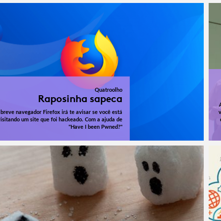
Quatroolho
Raposinha sapeca
breve navegador Firefox irá te avisar se você está
visitando um site que foi hackeado. Com a ajuda de
"Have I been Pwned?"