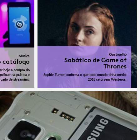
Quatroolho
Música
Sabático de Game of
o catálogo
Thrones
ar hoje a compra do
nificar na prática e
Sophie Turner confirma o que todo mundo tinha medo:
rcado de streaming.
2018 será sem Westeros.