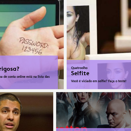
rigosa?
Quatroolho
Selfite
ha de conta online está na lista das
Você é viciado em selfie? Faça o teste!