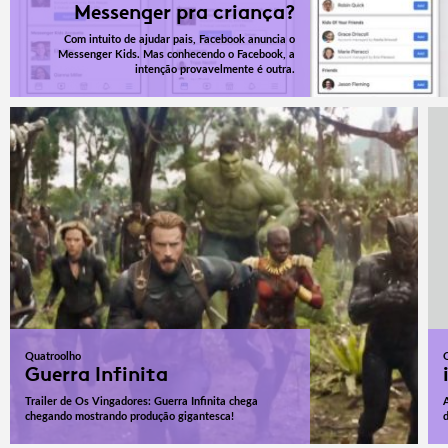
Messenger pra criança?
Com intuito de ajudar pais, Facebook anuncia o
Messenger Kids. Mas conhecendo o Facebook, a
intenção provavelmente é outra.
Quatroolho
Guerra Infinita
Trailer de Os Vingadores: Guerra Infinita chega
chegando mostrando produção gigantesca!
d