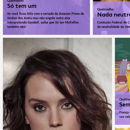
Quatroolho
Só tem um
Quatroolho
Nada neutr
Se você ficou feliz com o seriado da Amazon Prime de
Senhor dos Anéis mas não engole outro ator
interpretando Gandalf, saiba que Sir Ian McKellen
Comissão Federal de C
também não!
da neutralidade da inte
Quatro
Sem
França 
vez cel