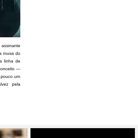
 assinante
sa musa do
 linha de
conceito —
m pouco um
alvez pela