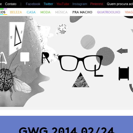
te
Contato
Facebook
Twitter
YouTube
Instagram
Pinterest
COS
BELEZA
CASA
MODA
MÚSICA
PRA MACHO
QUATROOLHO
VIAG
GWG 2014 02/24