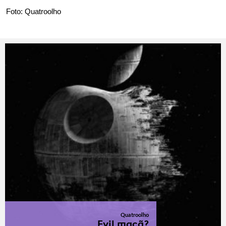
Foto: Quatroolho
Quatroolho
Evil maçã?