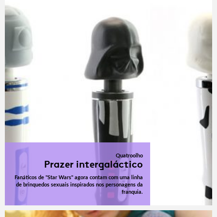
Quatroolho
Prazer intergaláctico
Fanáticos de "Star Wars" agora contam com uma linha
de brinquedos sexuais inspirados nos personagens da
franquia.