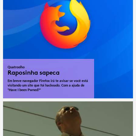
Quatroolho
Raposinha sapeca
Em breve navegador Firefox irá te avisar se você está
visitando um site que foi hackeado. Com a ajuda de
"Have I been Pwned?"