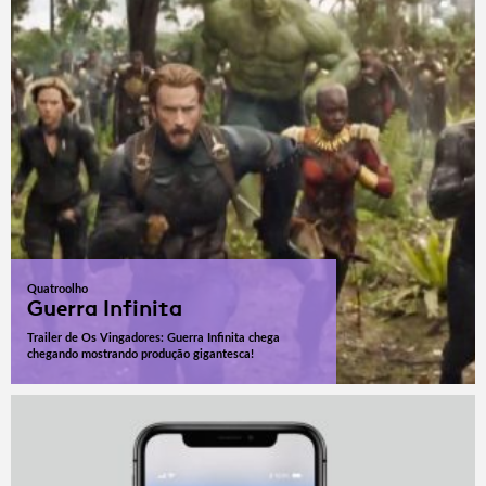
Quatroolho
Guerra Infinita
Trailer de Os Vingadores: Guerra Infinita chega
chegando mostrando produção gigantesca!