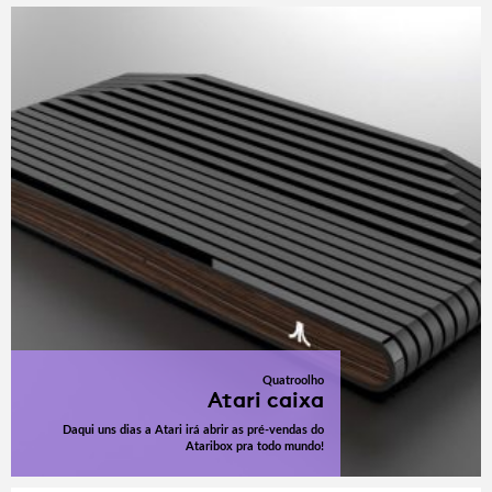
Quatroolho
Atari caixa
Daqui uns dias a Atari irá abrir as pré-vendas do
Ataribox pra todo mundo!