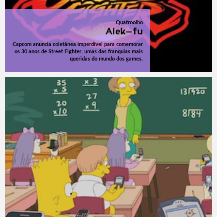
Quatroolho
Alek-fu
Capcom anuncia coletânea imperdível para comemorar
os 30 anos de Street Fighter, umas das franquias mais
queridas do mundo dos games.