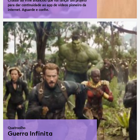
Criador do Vine anunciou que vai lançar um projeto
para dar continuidade ao app de vídeos pioneiro da
internet. Aguarde e confie.
Quatroolho
Guerra Infinita