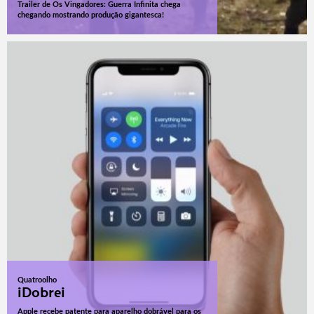
Trailer de Os Vingadores: Guerra Infinita chega
chegando mostrando produção gigantesca!
Quatroolho
iDobrei
Apple recebe patente para aparelho dobrável para os