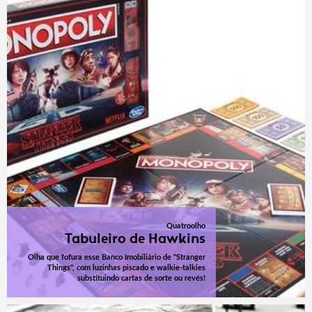
Quatroolho
Tabuleiro de Hawkins
Olha que fofura esse Banco Imobiliário de "Stranger
Things", com luzinhas piscado e walkie-talkies
substituindo cartas de sorte ou revés!