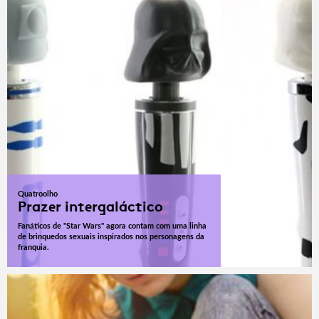
Quatroolho
Prazer intergaláctico
Fanáticos de "Star Wars" agora contam com uma linha
de brinquedos sexuais inspirados nos personagens da
franquia.