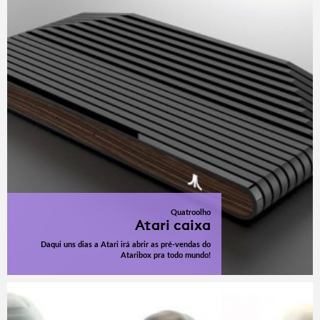
Quatroolho
Atari caixa
Daqui uns dias a Atari irá abrir as pré-vendas do
Ataribox pra todo mundo!