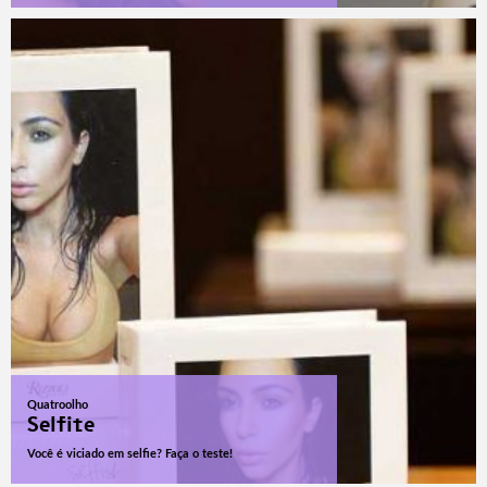
Quatroolho
Selfite
Você é viciado em selfie? Faça o teste!