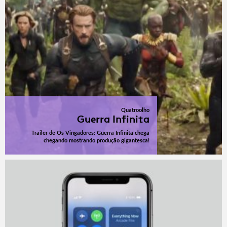
Quatroolho
Guerra Infinita
Trailer de Os Vingadores: Guerra Infinita chega
chegando mostrando produção gigantesca!