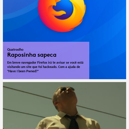
Quatroolho
Raposinha sapeca
Em breve navegador Firefox irá te avisar se você está
visitando um site que foi hackeado. Com a ajuda de
"Have I been Pwned?"