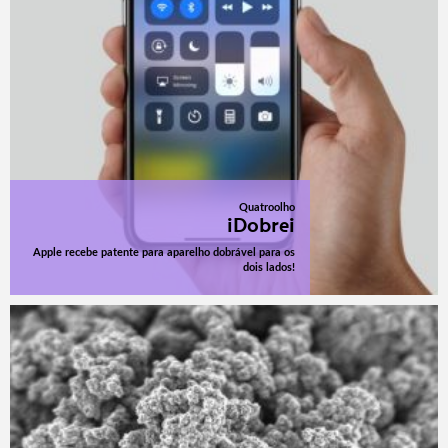
Quatroolho
iDobrei
Apple recebe patente para aparelho dobrável para os
dois lados!