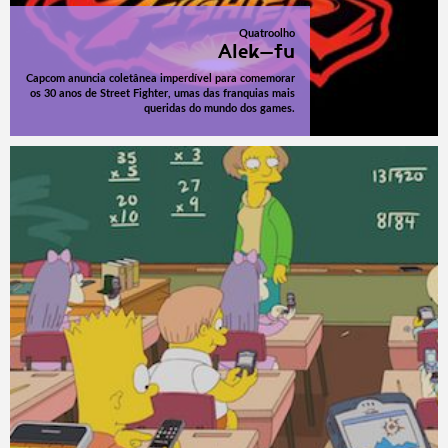
Quatroolho
Alek-fu
Capcom anuncia coletânea imperdível para comemorar
os 30 anos de Street Fighter, umas das franquias mais
queridas do mundo dos games.