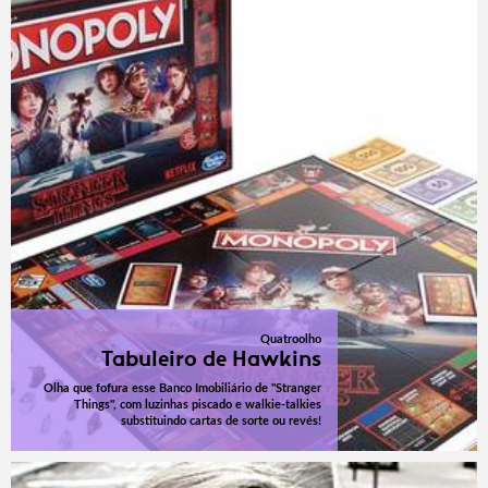
Quatroolho
Tabuleiro de Hawkins
Olha que fofura esse Banco Imobiliário de "Stranger
Things", com luzinhas piscado e walkie-talkies
substituindo cartas de sorte ou revés!