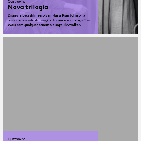
Quatroolho
Nova trilogia
Disney e Lucasfilm resolvem dar a Rian Johnson a
responsabilidade da criação de uma nova trilogia Star
Wars sem qualquer conexão a saga Skywalker.
Quatroolho