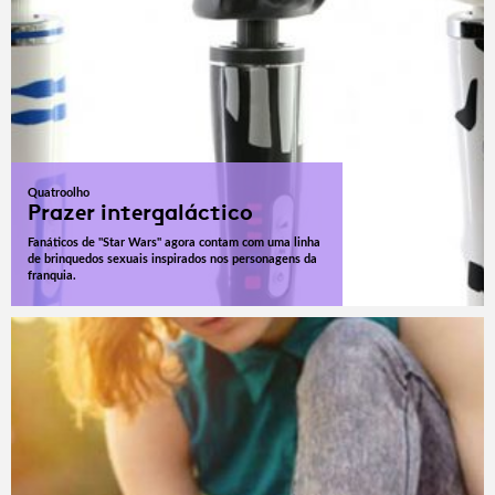
Quatroolho
Prazer intergaláctico
Fanáticos de "Star Wars" agora contam com uma linha
de brinquedos sexuais inspirados nos personagens da
franquia.