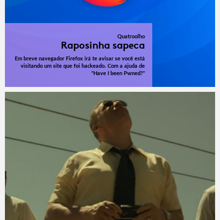
Quatroolho
Raposinha sapeca
Em breve navegador Firefox irá te avisar se você está
visitando um site que foi hackeado. Com a ajuda de
"Have I been Pwned?"