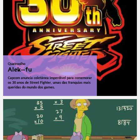
Quatroolho
Alek-fu
Capcom anuncia coletânea imperdível para comemorar
os 30 anos de Street Fighter, umas das franquias mais
queridas do mundo dos games.