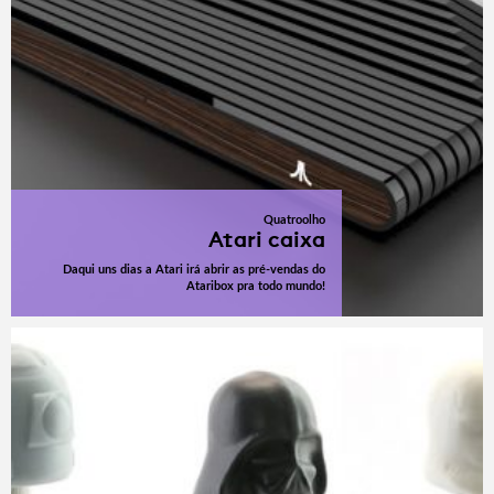
Quatroolho
Atari caixa
Daqui uns dias a Atari irá abrir as pré-vendas do
Ataribox pra todo mundo!