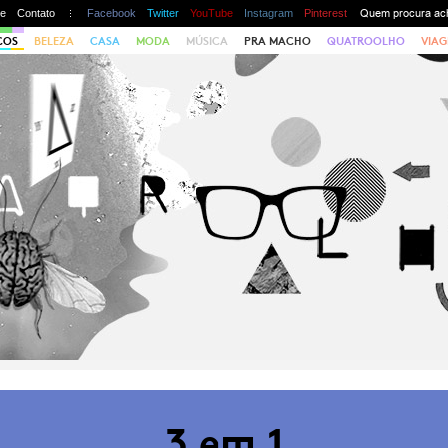
te
Contato
Facebook
Twitter
YouTube
Instagram
Pinterest
COS
BELEZA
CASA
MODA
MÚSICA
PRA MACHO
QUATROOLHO
VIAG
3 em 1