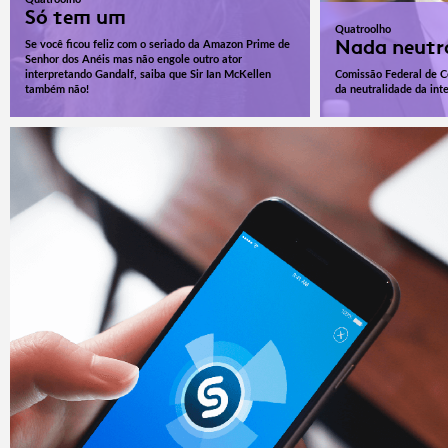
Só tem um
Quatroolho
Nada neutr
Se você ficou feliz com o seriado da Amazon Prime de
Senhor dos Anéis mas não engole outro ator
interpretando Gandalf, saiba que Sir Ian McKellen
Comissão Federal de C
também não!
da neutralidade da inte