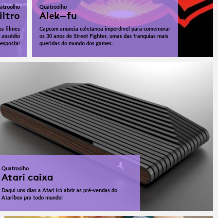
atroolho
Quatroolho
iltro
Alek-fu
us filmes
Capcom anuncia coletânea imperdível para comemorar
e assédio
os 30 anos de Street Fighter, umas das franquias mais
resposta!
queridas do mundo dos games.
Quatroolho
Atari caixa
Daqui uns dias a Atari irá abrir as pré-vendas do
Ataribox pra todo mundo!