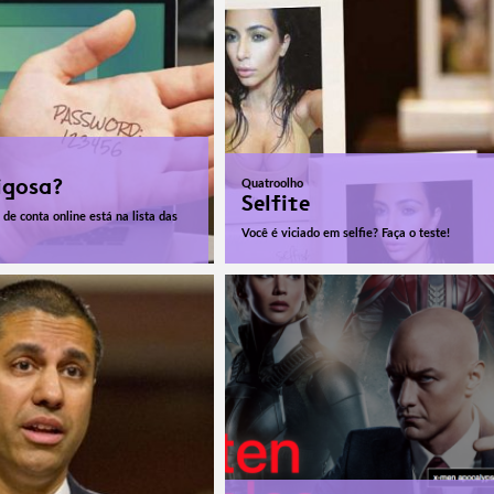
igosa?
Quatroolho
Selfite
 de conta online está na lista das
Você é viciado em selfie? Faça o teste!