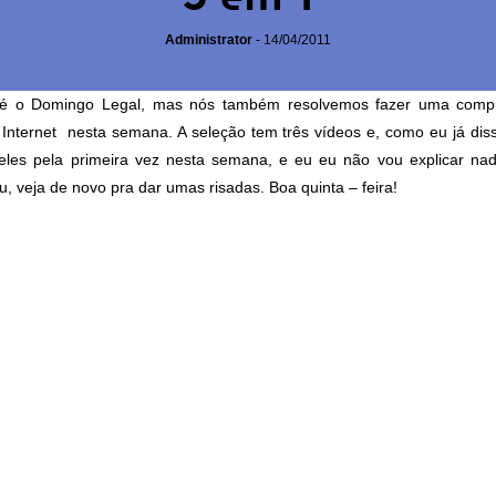
Administrator
-
14/04/2011
 é o Domingo Legal, mas nós também resolvemos fazer uma compi
 Internet nesta semana. A seleção tem três vídeos e, como eu já diss
 eles pela primeira vez nesta semana, e eu eu não vou explicar na
u, veja de novo pra dar umas risadas. Boa quinta – feira!