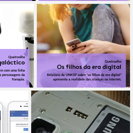
Quatroolho
galáctico
Quatroolho
Os filhos da era digital
tam com uma linha
os personagens da
Relatório da UNICEF sobre "os filhos da era digital"
franquia.
apresenta a realidade das crianças na internet.