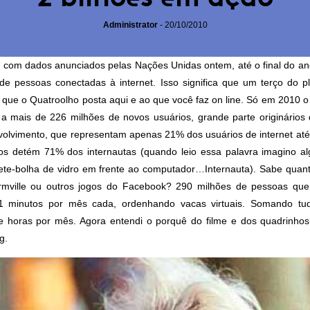
Administrator
-
20/10/2010
 com dados anunciados pelas Nações Unidas ontem, até o final do a
 de pessoas conectadas à internet. Isso significa que um terço do p
 que o Quatroolho posta aqui e ao que você
faz on line
. Só em 2010 o 
 a mais de 226 milhões de novos usuários, grande parte originários
olvimento, que representam apenas 21% dos usuários de internet até
cos detém 71% dos internautas (quando leio essa palavra imagino 
te-bolha de vidro em frente ao computador…Internauta). Sabe quan
mville ou outros jogos do Facebook? 290 milhões de pessoas qu
1 minutos por mês cada, ordenhando vacas virtuais. Somando tu
e horas por mês. Agora entendi o porquê do filme e dos quadrinho
g
.