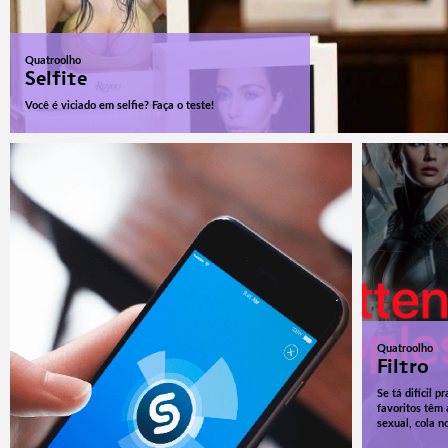
Quatroolho
Selfite
Você é viciado em selfie? Faça o teste!
Quatroolho
Filtro
Se tá difícil 
favoritos têm 
sexual, cola n