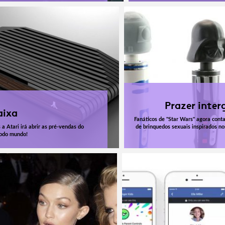
Prazer inter
aixa
Fanáticos de "Star Wars" agora con
 a Atari irá abrir as pré-vendas do
de brinquedos sexuais inspirados n
todo mundo!