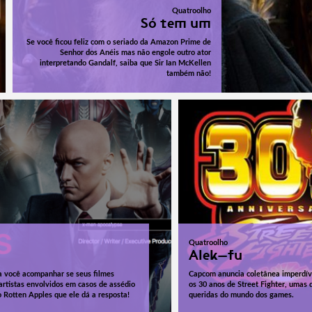
Quatroolho
Só tem um
Se você ficou feliz com o seriado da Amazon Prime de
Senhor dos Anéis mas não engole outro ator
interpretando Gandalf, saiba que Sir Ian McKellen
também não!
Quatroolho
Alek-fu
pra você acompanhar se seus filmes
Capcom anuncia coletânea imperdí
artistas envolvidos em casos de assédio
os 30 anos de Street Fighter, umas 
o Rotten Apples que ele dá a resposta!
queridas do mundo dos games.