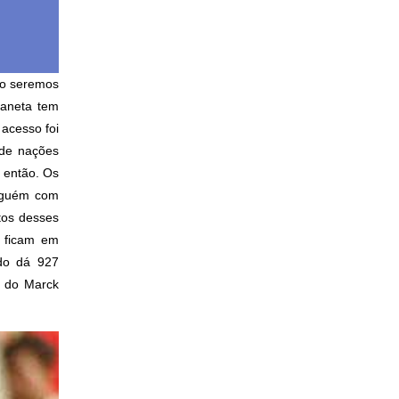
no seremos
laneta tem
acesso foi
 de nações
 então. Os
alguém com
tos desses
e ficam em
do dá 927
s do
Marck