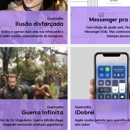
Messenger pra 
Quatroolho
Ilusão disfarçada
Com intuito de ajudar pais, Fa
 Ridley é apenas mais uma voz reforçando o
Messenger Kids. Mas conhecend
s redes sociais, especialmente do Instagram.
intenção provav
Quatroolho
Quatroolho
Guerra Infinita
iDobrei
iler de Os Vingadores: Guerra Infinita chega
Apple recebe patente para aparelho d
chegando mostrando produção gigantesca!
dois lados!