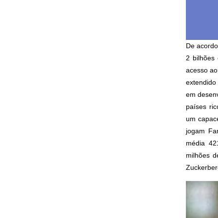
De acordo
2 bilhões
acesso ao
extendido
em desenv
países ri
um capace
jogam Far
média 42
milhões d
Zuckerber