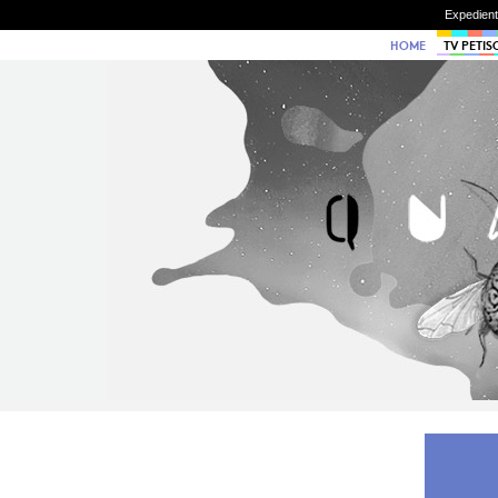
Expedien
HOME
TV PETIS