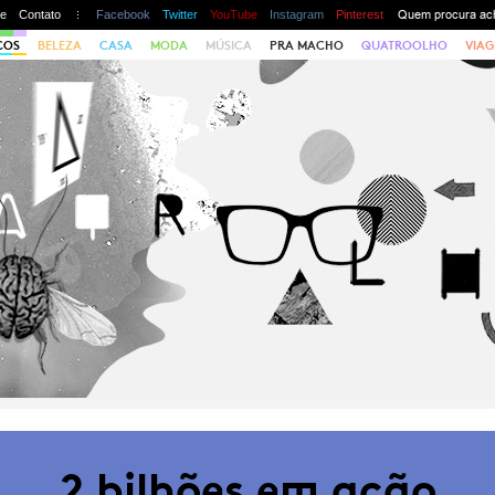
te
Contato
Facebook
Twitter
YouTube
Instagram
Pinterest
COS
BELEZA
CASA
MODA
MÚSICA
PRA MACHO
QUATROOLHO
VIAG
2 bilhões em ação