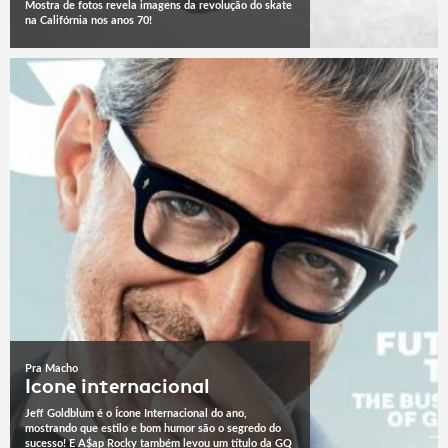
Mostra de fotos revela imagens da revolução do skate
na Califórnia nos anos 70!
Pra Macho
Icone internacional
Jeff Goldblum é o Ícone Internacional do ano,
mostrando que estilo e bom humor são o segredo do
sucesso! E A$ap Rocky também levou um título da GQ