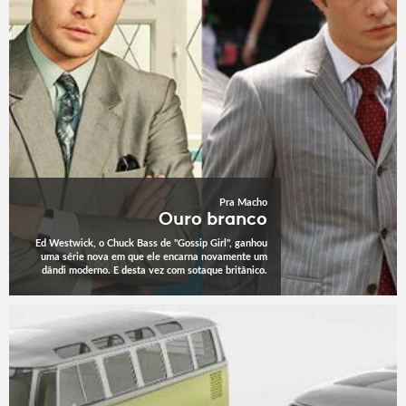
Pra Macho
Ouro branco
Ed Westwick, o Chuck Bass de "Gossip Girl", ganhou
uma série nova em que ele encarna novamente um
dândi moderno. E desta vez com sotaque britânico.