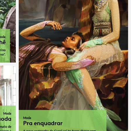
oda
hê
rino
va".
Moda
moda
Moda
Pra enquadrar
rmato de