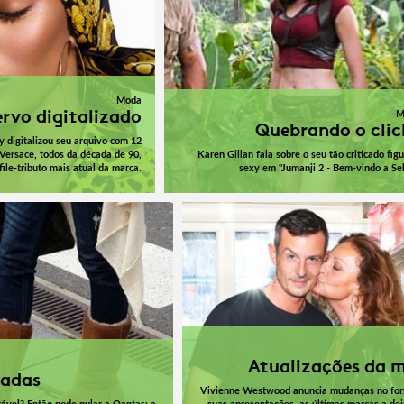
Moda
rvo digitalizado
M
Quebrando o clic
digitalizou seu arquivo com 12
 Versace, todos da década de 90,
Karen Gillan fala sobre o seu tão criticado figu
ile-tributo mais atual da marca.
sexy em "Jumanji 2 - Bem-vindo a Sel
Atualizações da 
radas
Vivienne Westwood anuncia mudanças no fo