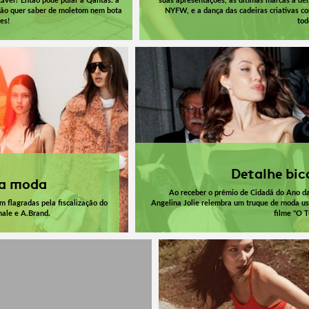
tável? Então pode pular a Qantas: a
suas apresentações, as últimas marcas a de
ão quer saber de moletom nem bota
NYFW, e a dança das cadeiras criativas co
es!
tod
Detalhe bic
na moda
Ao receber o prêmio de Cidadã do Ano 
 flagradas pela fiscalização do
Angelina Jolie relembra um truque de moda u
male e A.Brand.
filme "O T