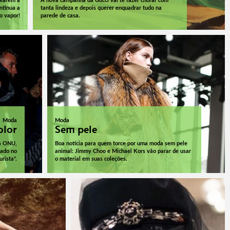
ixarem a
A nova campanha da Gucci vai te fazer chorar com
ntinua a
tanta lindeza e depois querer enquadrar tudo na
o vapor!
parede de casa.
Moda
Moda
olor
Sem pele
da ONU,
Boa notícia para quem torce por uma moda sem pele
sado no
animal: Jimmy Choo e Michael Kors vão parar de usar
urista".
o material em suas coleções.