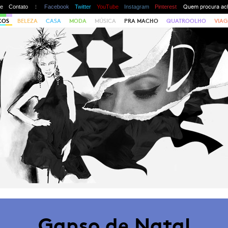
te
Contato
Facebook
Twitter
YouTube
Instagram
Pinterest
COS
BELEZA
CASA
MODA
MÚSICA
PRA MACHO
QUATROOLHO
VIAG
Ganso de Natal