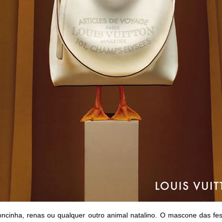
oncinha
, renas ou qualquer outro animal natalino. O mascone das fes