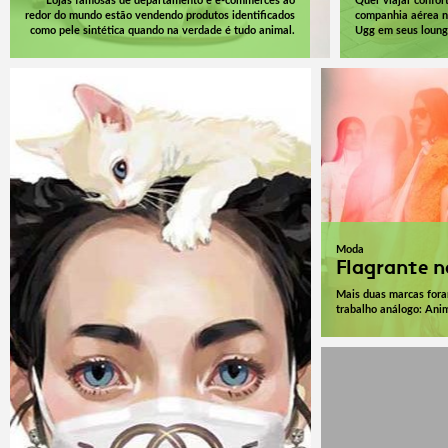
Lojas famosas de departamento e e-commerces ao
Quer viajar confor
redor do mundo estão vendendo produtos identificados
companhia aérea n
como pele sintética quando na verdade é tudo animal.
Ugg em seus loung
Moda
Flagrante 
Mais duas marcas foram
trabalho análogo: Ani