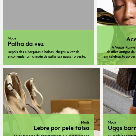
Ace
Moda
Palha da vez
A Vogue Runway 
Depois das alpargatas e bolsas, chegou a vez de
desfiles antigos da
encomendar um chapéu de palha pra passar o verão.
em celebração ao desf
Moda
Moda
Lebre por pele falsa
Uggs bar