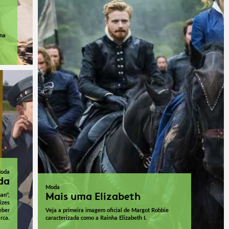
 na
oda
da
Moda
Mais uma Elizabeth
an",
izes
eber
Veja a primeira imagem oficial de Margot Robbie
rca.
caracterizada como a Rainha Elizabeth I.