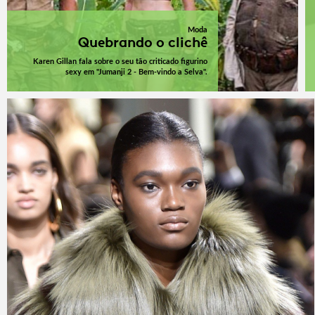
Moda
Quebrando o clichê
Karen Gillan fala sobre o seu tão criticado figurino
sexy em "Jumanji 2 - Bem-vindo a Selva".