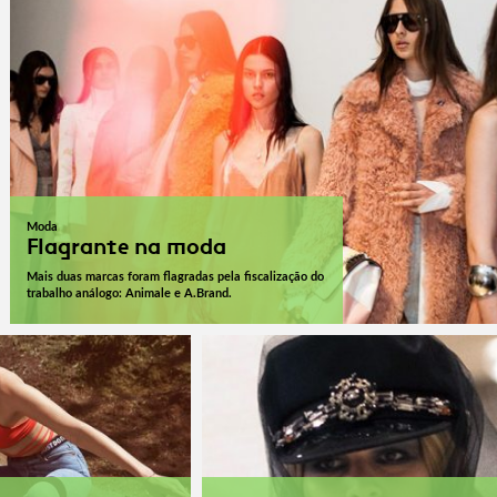
Moda
Flagrante na moda
Mais duas marcas foram flagradas pela fiscalização do
trabalho análogo: Animale e A.Brand.