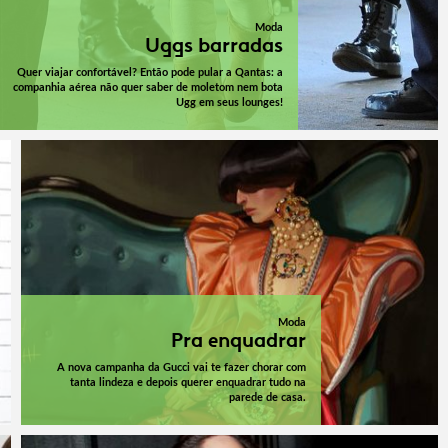
Moda
Uggs barradas
Quer viajar confortável? Então pode pular a Qantas: a
companhia aérea não quer saber de moletom nem bota
Ugg em seus lounges!
Moda
Pra enquadrar
A nova campanha da Gucci vai te fazer chorar com
tanta lindeza e depois querer enquadrar tudo na
parede de casa.