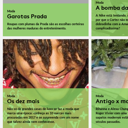
Moda
A bomba da
Moda
Garotas Prada
A Nike está tentando,
por que o Cortez não 
Roupas com plumas da Prada são as escolhas certeiras
dobradinha com a Ama
das mulheres maduras do entretenimento.
complicadíssima?
Moda
Moda
Os dez mais
Antigo x m
Não só de grandes casas de luxo se faz a moda que
Rihanna e Alexa Chun
marca uma época: conheça as 10 marcas mais
Roger Vivier com uma 
procuradas em 2017 e se surpreenda com um nome
sapatos modernos estã
que talvez ainda nem conhecesse.
séculos passados.