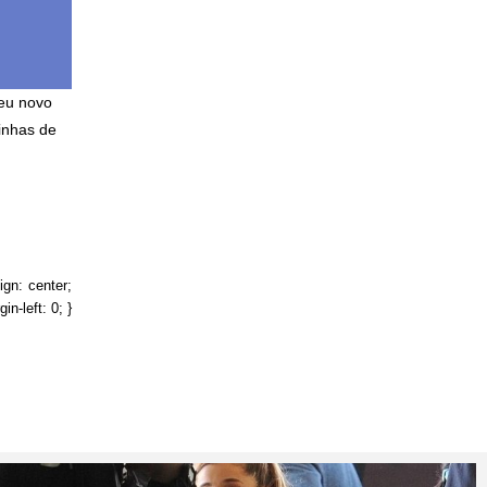
seu novo
inhas de
lign: center;
in-left: 0; }