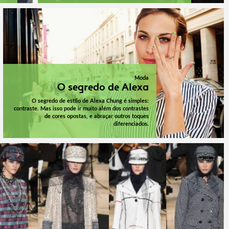
Moda
O segredo de Alexa
O segredo de estilo de Alexa Chung é simples:
contraste. Mas isso pode ir muito além dos contrastes
de cores opostas, e abraçar outros toques
diferenciados.