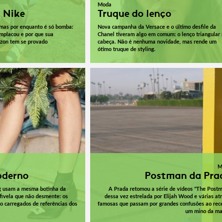
Moda
 Nike
Truque do lenço
 mas por enquanto é só bomba:
Nova campanha da Versace e o último desfile da
emplacou e por que sua
Chanel tiveram algo em comum: o lenço triangular
zon tem se provado
cabeça. Não é nenhuma novidade, mas rende um
ótimo truque de styling.
M
oderno
Postman da Pra
g usam a mesma botinha da
A Prada retomou a série de vídeos "The Postm
fivela que não desmente: os
dessa vez estrelada por Elijah Wood e várias atr
o carregados de referências dos
famosas que passam por grandes confusões ao rec
um mino da ma