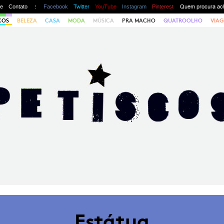
te
Contato
Facebook
Twitter
YouTube
Instagram
Pinterest
COS
BELEZA
CASA
MODA
MÚSICA
PRA MACHO
QUATROOLHO
VIAG
Estátua