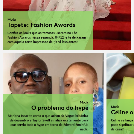
Moda
Tapete: Fashion Awards
Confira os looks que as famosas usaram no The
Fashion Awards nessa segunda, 04/12, e te deixaram
com aquela forte impressão de "já vi isso antes".
Moda
O problema do hype
Moda
Céline o
Mariana Inbar te conta o que achou da Vogue britânica
de dezembro e Taylor Swift sinaliza exatamente para
Céline se lança
que serviu todo o hype em torno de Edward Enninful:
pode significa
nada.
da casa?