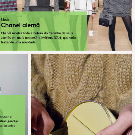
Moda
Chanel alemã
Chanel mostra toda a beleza do trabalho de seus
ateliês em mais um desfile Métiers D'Art, que veio
trazendo uma novidade!
 usar o
tras garotas
rito entre