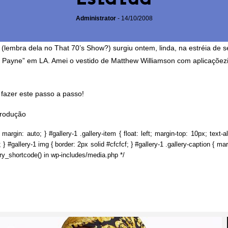
Administrator
-
14/10/2008
 (lembra dela no That 70’s Show?) surgiu ontem, linda, na estréia de 
x Payne” em LA. Amei o vestido de Matthew Williamson com aplicaçõez
fazer este passo a passo!
produção
 margin: auto; } #gallery-1 .gallery-item { float: left; margin-top: 10px; text-a
} #gallery-1 img { border: 2px solid #cfcfcf; } #gallery-1 .gallery-caption { marg
ery_shortcode() in wp-includes/media.php */