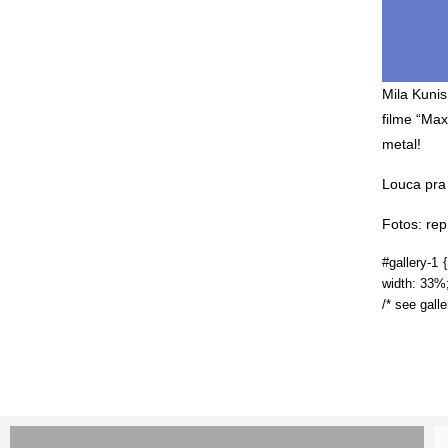
Mila Kunis
filme “Ma
metal!
Louca pra 
Fotos: re
#gallery-1 {
width: 33%; 
/* see gall