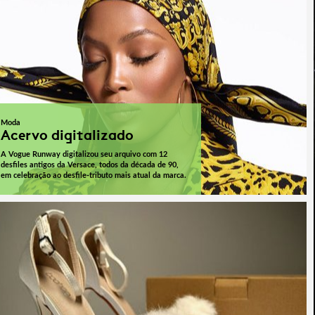
Moda
Acervo digitalizado
A Vogue Runway digitalizou seu arquivo com 12
desfiles antigos da Versace, todos da década de 90,
em celebração ao desfile-tributo mais atual da marca.