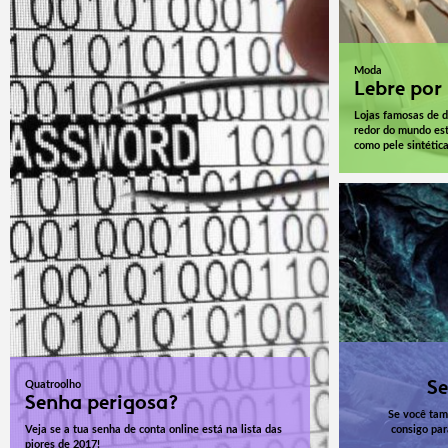
Moda
Lebre por 
Lojas famosas de 
redor do mundo est
como pele sintétic
Se
Quatroolho
Senha perigosa?
Se você tam
Veja se a tua senha de conta online está na lista das
consigo par
piores de 2017!