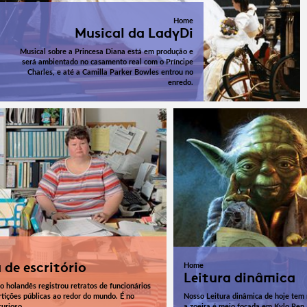
Home
Musical da LadyDi
Musical sobre a Princesa Diana está em produção e
será ambientado no casamento real com o Príncipe
Charles, e até a Camilla Parker Bowles entrou no
enredo.
 de escritório
Home
Leitura dinâmica
o holandês registrou retratos de funcionários
tições públicas ao redor do mundo. É no
Nosso Leitura dinâmica de hoje tem 
urioso.
a zoeira é meio focada em Kylo Ren