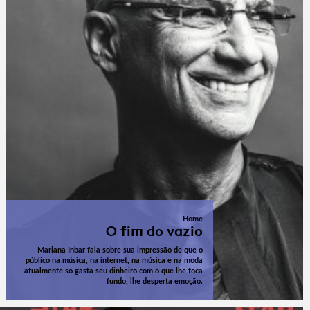
Home
O fim do vazio
Mariana Inbar fala sobre sua impressão de que o
público na música, na internet, na música e na moda
atualmente só gasta seu dinheiro com o que lhe toca
fundo, lhe desperta emoção.