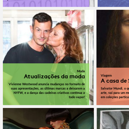
Moda
Atualizações da moda
Viagem
A casa de
Vivienne Westwood anuncia mudanças no formato de
suas apresentações, as últimas marcas a deixarem a
Salvator Mundi, o q
NYFW, e a dança das cadeiras criativas continua a
arte, vai para um m
todo vapor!
em coleções particu