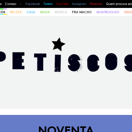
te
Contato
Facebook
Twitter
YouTube
Instagram
Pinterest
COS
BELEZA
CASA
MODA
MÚSICA
PRA MACHO
QUATROOLHO
VIAG
NOVENTA