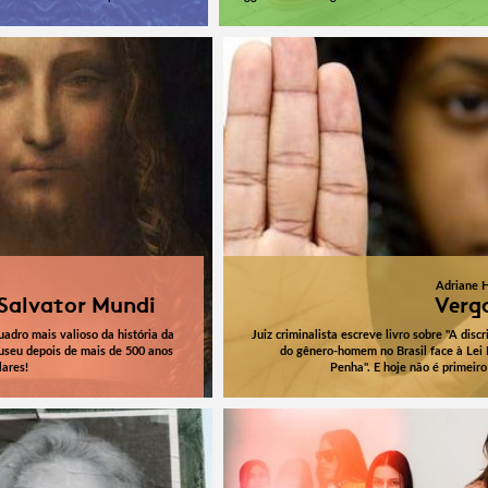
Adriane 
 Salvator Mundi
Verg
uadro mais valioso da história da
Juiz criminalista escreve livro sobre "A disc
useu depois de mais de 500 anos
do gênero-homem no Brasil face à Lei
lares!
Penha". E hoje não é primeiro 