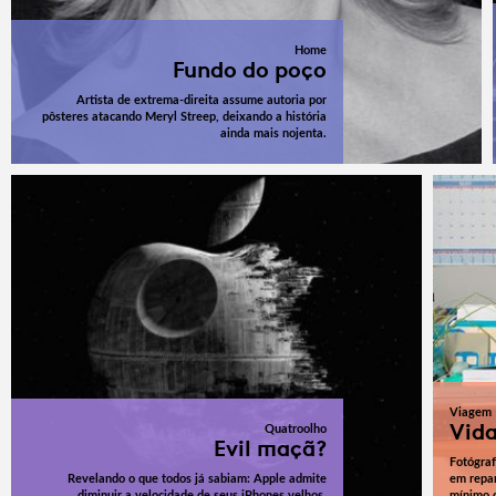
Home
Fundo do poço
Artista de extrema-direita assume autoria por
pôsteres atacando Meryl Streep, deixando a história
ainda mais nojenta.
Viagem
Vida
Quatroolho
Evil maçã?
Fotógraf
Revelando o que todos já sabiam: Apple admite
em repar
diminuir a velocidade de seus iPhones velhos.
mínimo c