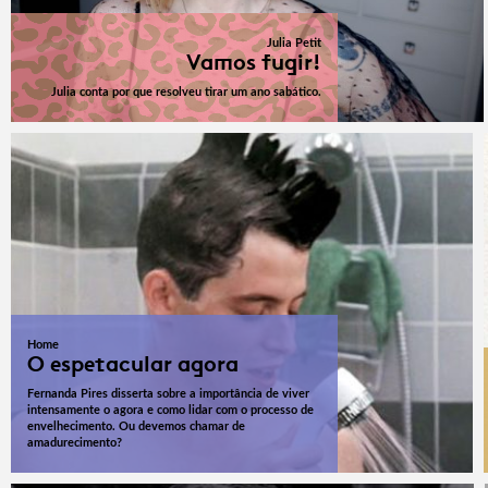
Julia Petit
Vamos fugir!
Julia conta por que resolveu tirar um ano sabático.
Home
O espetacular agora
Fernanda Pires disserta sobre a importância de viver
intensamente o agora e como lidar com o processo de
envelhecimento. Ou devemos chamar de
amadurecimento?