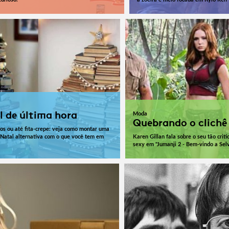
l de última hora
Moda
Quebrando o clichê
tos ou até fita-crepe: veja como montar uma
 Natal alternativa com o que você tem em
Karen Gillan fala sobre o seu tão criti
sexy em "Jumanji 2 - Bem-vindo a Selv