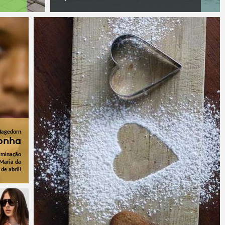
Hagedorn
onha
riminação
 Maria da
de abril!