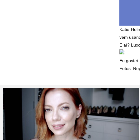
Katie Holm
vem usand
E aí? Luxo
Eu gostei.
Fotos: Re