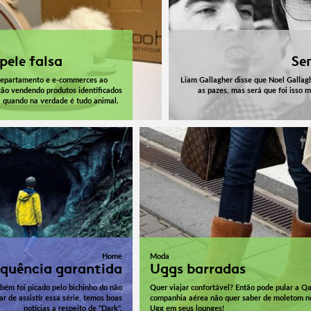
pele falsa
Se
departamento e e-commerces ao
Liam Gallagher disse que Noel Gallagh
ão vendendo produtos identificados
as pazes, mas será que foi isso
a quando na verdade é tudo animal.
Home
Moda
quência garantida
Uggs barradas
bém foi picado pelo bichinho do não
Quer viajar confortável? Então pode pular a Qa
ar de assistir essa série, temos boas
companhia aérea não quer saber de moletom 
notícias a respeito de "Dark".
Ugg em seus lounges!