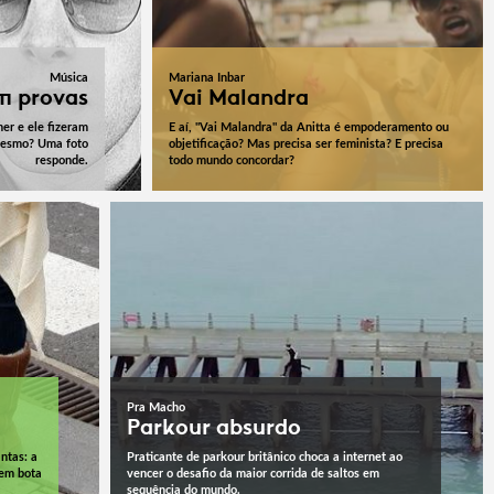
Música
Mariana Inbar
m provas
Vai Malandra
er e ele fizeram
E aí, "Vai Malandra" da Anitta é empoderamento ou
 mesmo? Uma foto
objetificação? Mas precisa ser feminista? E precisa
responde.
todo mundo concordar?
Pra Macho
Parkour absurdo
ntas: a
Praticante de parkour britânico choca a internet ao
nem bota
vencer o desafio da maior corrida de saltos em
sequência do mundo.