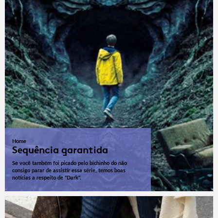
Home
Sequência garantida
Se você também foi picado pelo bichinho do não
consigo parar de assistir essa série, temos boas
notícias a respeito de "Dark".