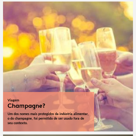
Viagem
Champagne?
Um dos nomes mais protegidos da indústria alimentar,
o do champagne, foi permitido de ser usado fora de
seu contexto.