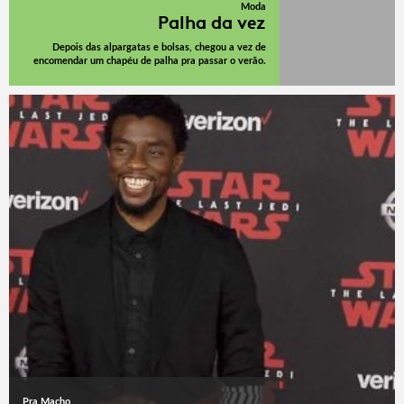
Moda
Palha da vez
Depois das alpargatas e bolsas, chegou a vez de
encomendar um chapéu de palha pra passar o verão.
Pra Macho