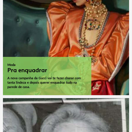
Moda
Pra enquadrar
A nova campanha da Gucci vai te fazer chorar com
tanta lindeza e depois querer enquadrar tudo na
parede de casa.