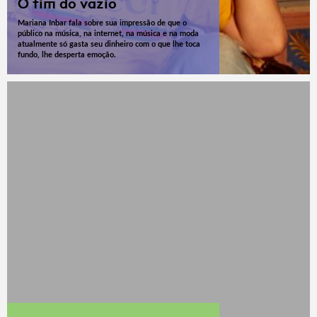
O fim do vazio
Mariana Inbar fala sobre sua impressão de que o
público na música, na internet, na música e na moda
atualmente só gasta seu dinheiro com o que lhe toca
fundo, lhe desperta emoção.