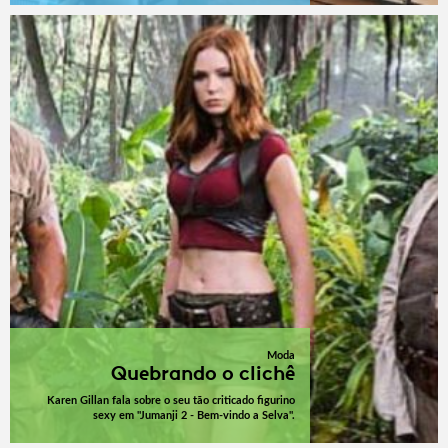
Moda
Quebrando o clichê
Karen Gillan fala sobre o seu tão criticado figurino
sexy em "Jumanji 2 - Bem-vindo a Selva".