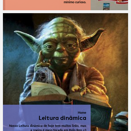
mínimo curioso.
Home
Leitura dinâmica
Nosso Leitura dinâmica de hoje tem muitos links, mas
a zoeira é meio focada em Kylo Ren <3