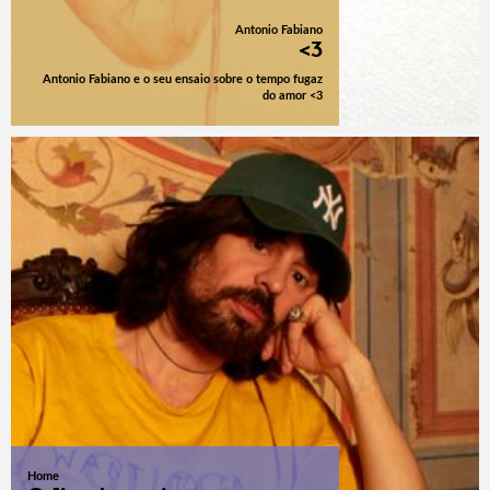
Antonio Fabiano
<3
Antonio Fabiano e o seu ensaio sobre o tempo fugaz
do amor <3
Home