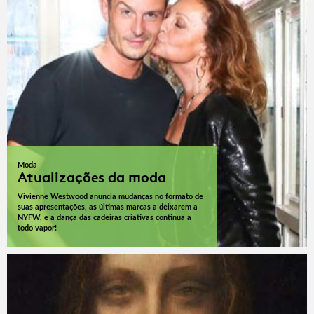
Moda
Atualizações da moda
Vivienne Westwood anuncia mudanças no formato de
suas apresentações, as últimas marcas a deixarem a
NYFW, e a dança das cadeiras criativas continua a
todo vapor!