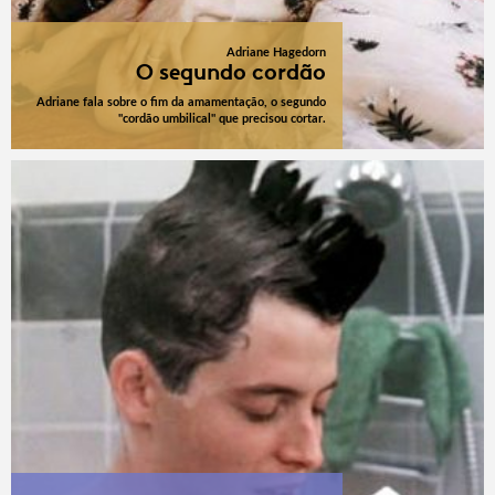
Adriane Hagedorn
O segundo cordão
Adriane fala sobre o fim da amamentação, o segundo
"cordão umbilical" que precisou cortar.