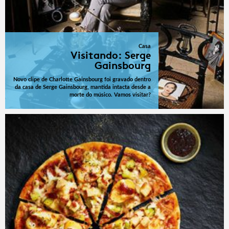
Casa
Visitando: Serge
Gainsbourg
Novo clipe de Charlotte Gainsbourg foi gravado dentro
da casa de Serge Gainsbourg, mantida intacta desde a
morte do músico. Vamos visitar?