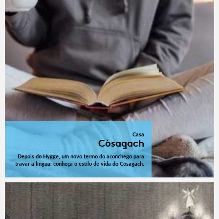
Casa
Còsagach
Depois do Hygge, um novo termo do aconchego para
travar a língua: conheça o estilo de vida do Còsagach.