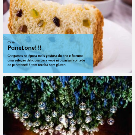
Casa
Panetone!!!
Chegamos na época mais gostosa do ano e fizemos
uma seleção deliciosa para você não passar vontade
de panetone!! E tem receita sem glúten!