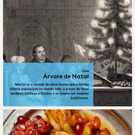
Casa
Árvore de Natal
Não foi só o vestido de noiva branco que a Rainha
Vitória popularizou no mundo todo: a árvore de Natal
também! Conheça a história e se inspire nos modelos
tradicionais.