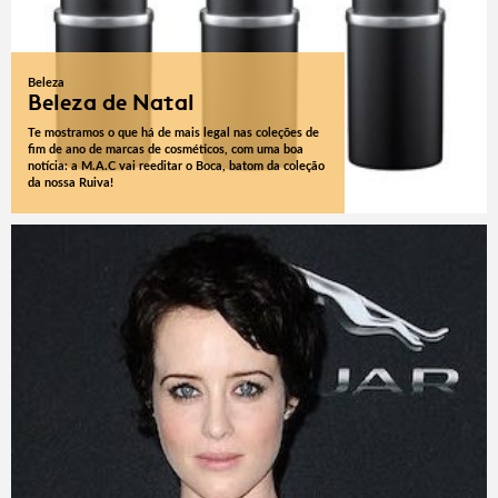
Beleza
Beleza de Natal
Te mostramos o que há de mais legal nas coleções de
fim de ano de marcas de cosméticos, com uma boa
notícia: a M.A.C vai reeditar o Boca, batom da coleção
da nossa Ruiva!