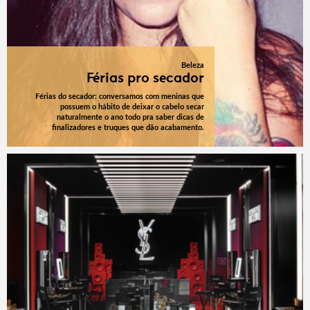
Beleza
Férias pro secador
Férias do secador: conversamos com meninas que
possuem o hábito de deixar o cabelo secar
naturalmente o ano todo pra saber dicas de
finalizadores e truques que dão acabamento.