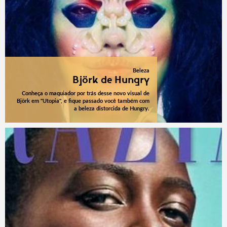
Beleza
Björk de Hungry
Conheça o maquiador por trás desse novo visual de
Björk em "Utopia", e fique passado você também com
a beleza distorcida de Hungry.