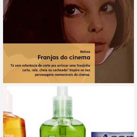
Beleza
Franjas do cinema
Tá sem referência de corte pra arriscar uma franjinha
curta, rala, cheia ou cacheada? Inspire-se nas
personagens memoráveis do cinema.