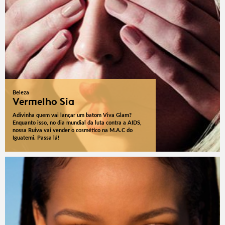
Beleza
Vermelho Sia
Adivinha quem vai lançar um batom Viva Glam?
Enquanto isso, no dia mundial da luta contra a AIDS,
nossa Ruiva vai vender o cosmético na M.A.C do
Iguatemi. Passa lá!