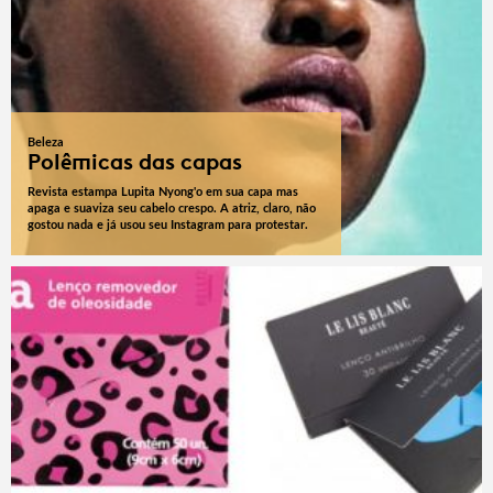
Beleza
Polêmicas das capas
Revista estampa Lupita Nyong'o em sua capa mas
apaga e suaviza seu cabelo crespo. A atriz, claro, não
gostou nada e já usou seu Instagram para protestar.