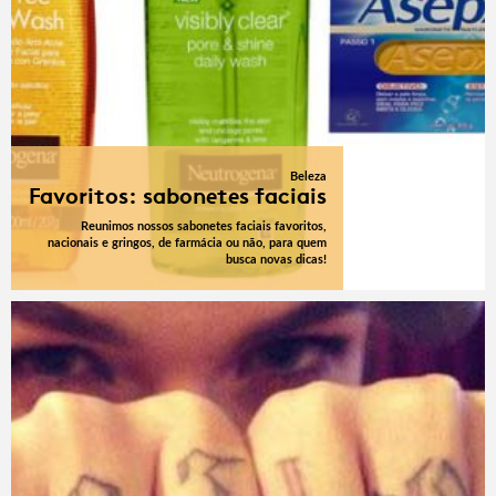
Beleza
Favoritos: sabonetes faciais
Reunimos nossos sabonetes faciais favoritos,
nacionais e gringos, de farmácia ou não, para quem
busca novas dicas!