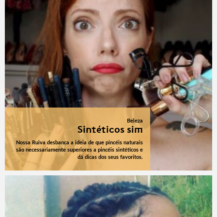
Beleza
Sintéticos sim
Nossa Ruiva desbanca a ideia de que pincéis naturais
são necessariamente superiores a pincéis sintéticos e
dá dicas dos seus favoritos.