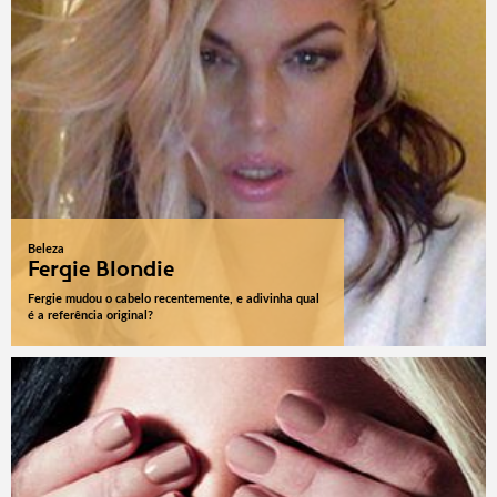
Beleza
Fergie Blondie
Fergie mudou o cabelo recentemente, e adivinha qual
é a referência original?