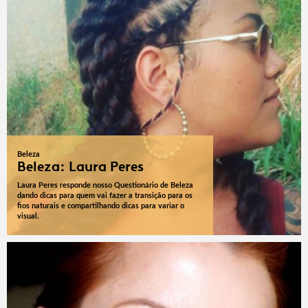
Beleza
Beleza: Laura Peres
Laura Peres responde nosso Questionário de Beleza
dando dicas para quem vai fazer a transição para os
fios naturais e compartilhando dicas para variar o
visual.