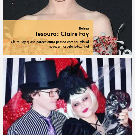
Beleza
Tesoura: Claire Foy
Claire Foy quase parece outra pessoa com seu visual
novo: um cabelo joãozinho!