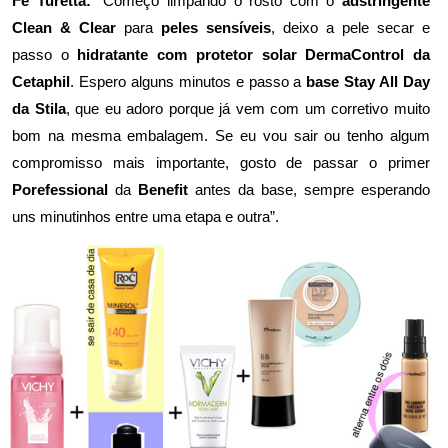
Fe Turetta:
“Começo limpando o rosto com o
adstringente
Clean & Clear
para
peles sensíveis
, deixo a pele secar e
passo o
hidratante com protetor solar DermaControl da
Cetaphil
. Espero alguns minutos e passo a
base Stay All Day
da Stila
, que eu adoro porque já vem com um corretivo muito
bom na mesma embalagem. Se eu vou sair ou tenho algum
compromisso mais importante, gosto de passar o primer
Porefessional
da
Benefit
antes da base, sempre esperando
uns minutinhos entre uma etapa e outra”.