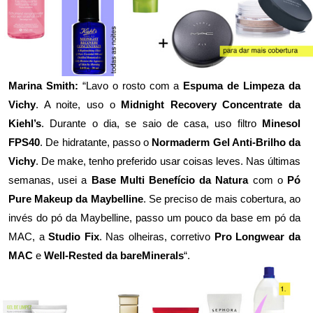
Marina Smith:
“Lavo o rosto com a
Espuma de Limpeza da
Vichy
. A noite, uso o
Midnight Recovery Concentrate da
Kiehl’s
. Durante o dia, se saio de casa, uso filtro
Minesol
FPS40
. De hidratante, passo o
Normaderm Gel Anti-Brilho da
Vichy
. De make, tenho preferido usar coisas leves. Nas últimas
semanas, usei a
Base Multi Benefício da Natura
com o
Pó
Pure Makeup da Maybelline
. Se preciso de mais cobertura, ao
invés do pó da Maybelline, passo um pouco da base em pó da
MAC, a
Studio Fix
. Nas olheiras, corretivo
Pro Longwear da
MAC
e
Well-Rested da bareMinerals
“.