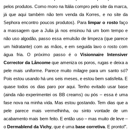
pelos produtos. Como moro na Itália compro pelo site da marca,
já que aqui também não tem venda da Korres, e no site da
Sephora encontro poucos produtos). Para
limpar o rosto
faço
a massagem que a
Julia já nos ensinou há um bom tempo
e
não uso algodão, passo essa emulsão de limpeza (que parece
um hidratante) com as mãos, e em seguida lavo o rosto com
água fria. O próximo passo é o
Visionnaire Intensiver
Corrector da Lâncome
que ameniza os poros, rugas e deixa a
pele mais uniforme. Parece muito milagre para um santo só?
Pois estou usando há uns seis meses, e estou bem satisfeita. E
quase todos os dias paro por aqui. Tenho evitado usar base
(ainda não experimentei os BB creams) ou pós – essa é uma
fase nova na minha vida. Mas estou gostando. Tem dias que a
pele parece mais vermelhinha, ou sinto vontade de um
acabamento mais bem feito. E então uso – mas muito de leve –
o
Dermablend da Vichy
, que é uma
base corretiva
. E pronto!”.