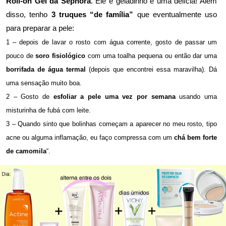
Roll-on Gel da Sephora
. Ele é geladinho e uma delícia! Além
disso, tenho
3 truques “de família”
que eventualmente uso
para preparar a pele:
1 – depois de lavar o rosto com água corrente, gosto de passar um
pouco de
soro fisiológico
com uma toalha pequena ou então dar uma
borrifada de água termal
(depois que encontrei essa maravilha). Dá
uma sensação muito boa.
2 – Gosto de
esfoliar a pele uma vez por semana
usando uma
misturinha de fubá com leite.
3 – Quando sinto que bolinhas começam a aparecer no meu rosto, tipo
acne ou alguma inflamação, eu faço compressa com um
chá bem forte
de camomila
“.