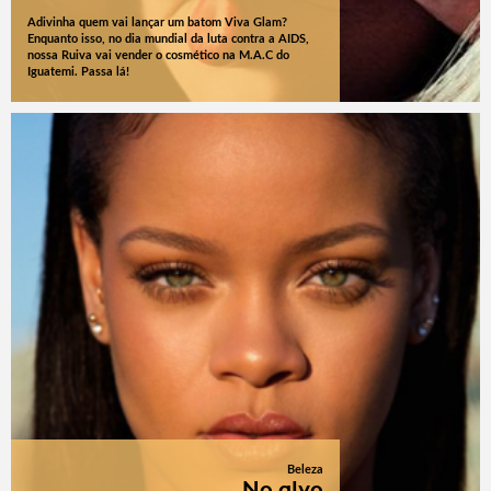
Adivinha quem vai lançar um batom Viva Glam?
Enquanto isso, no dia mundial da luta contra a AIDS,
nossa Ruiva vai vender o cosmético na M.A.C do
Iguatemi. Passa lá!
Beleza
No alvo