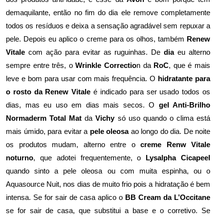
demaquilante, então no fim do dia ele remove completamente
todos os resíduos e deixa a sensação agradável sem repuxar a
pele. Depois eu aplico o creme para os olhos, também
Renew
Vitale
com ação para evitar as ruguinhas. De
dia
eu alterno
sempre entre três, o
Wrinkle Correctio
n da
RoC
, que é mais
leve e bom para usar com mais frequência. O
hidratante para
o rosto da Renew Vitale
é indicado para ser usado todos os
dias, mas eu uso em dias mais secos. O
gel Anti-Brilho
Normaderm Total Mat
da
Vichy
só uso quando o clima está
mais úmido, para evitar a
pele oleosa
ao longo do dia. De noite
os produtos mudam, alterno entre o
creme Renw Vitale
noturno
, que adotei frequentemente, o
Lysalpha Cicapeel
quando sinto a pele oleosa ou com muita espinha, ou o
Aquasource Nuit, nos dias de muito frio pois a hidratação é bem
intensa. Se for sair de casa aplico o
BB Cream da L’Occitane
se for sair de casa, que substitui a base e o corretivo. Se