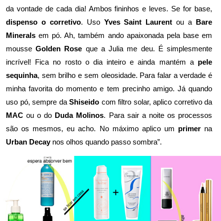
da vontade de cada dia! Ambos fininhos e leves. Se for base,
dispenso o corretivo
. Uso
Yves Saint Laurent
ou a
Bare
Minerals
em pó. Ah, também ando apaixonada pela base em
mousse
Golden Rose
que a Julia me deu. É simplesmente
incrível! Fica no rosto o dia inteiro e ainda mantém a
pele
sequinha
, sem brilho e sem oleosidade. Para falar a verdade é
minha favorita do momento e tem precinho amigo. Já quando
uso pó, sempre da
Shiseido
com filtro solar, aplico corretivo da
MAC
ou o do
Duda Molinos
. Para sair a noite os processos
são os mesmos, eu acho. No máximo aplico um
primer
na
Urban Decay
nos olhos quando passo sombra”.