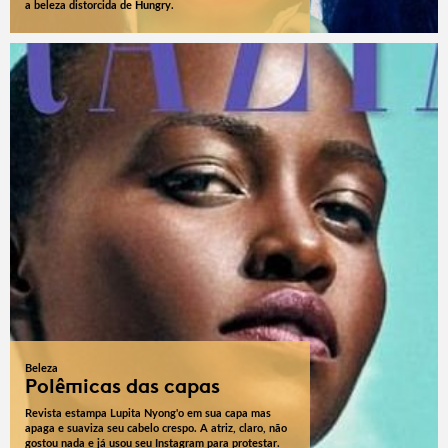
a beleza distorcida de Hungry.
Beleza
Polêmicas das capas
Revista estampa Lupita Nyong'o em sua capa mas
apaga e suaviza seu cabelo crespo. A atriz, claro, não
gostou nada e já usou seu Instagram para protestar.