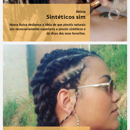
Beleza
Sintéticos sim
Nossa Ruiva desbanca a ideia de que pincéis naturais
são necessariamente superiores a pincéis sintéticos e
dá dicas dos seus favoritos.