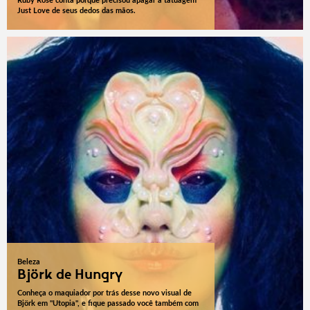
Ruby Rose conta porque precisou apagar a tatuagem
Just Love de seus dedos das mãos.
Beleza
Björk de Hungry
Conheça o maquiador por trás desse novo visual de
Björk em "Utopia", e fique passado você também com