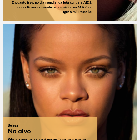
Enquanto isso, no dia mundial da luta contra a AIDS,
nossa Ruiva vai vender o cosmético na M.A.C do
Iguatemi. Passa lá!
Beleza
No alvo
Rihanna mostra porque é maravilhosa mais uma vez