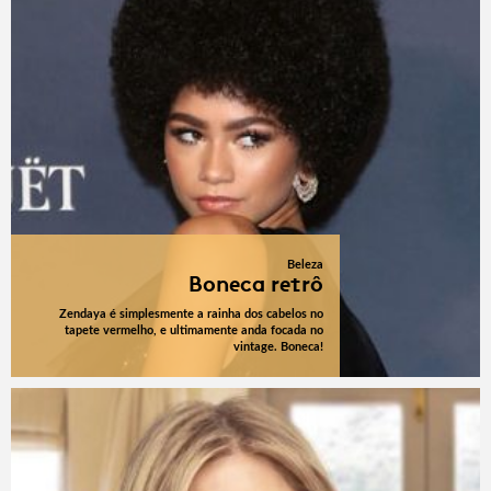
Beleza
Boneca retrô
Zendaya é simplesmente a rainha dos cabelos no
tapete vermelho, e ultimamente anda focada no
vintage. Boneca!