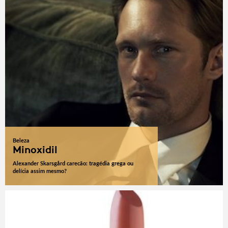
Beleza
Minoxidil
Alexander Skarsgård carecão: tragédia grega ou
delícia assim mesmo?