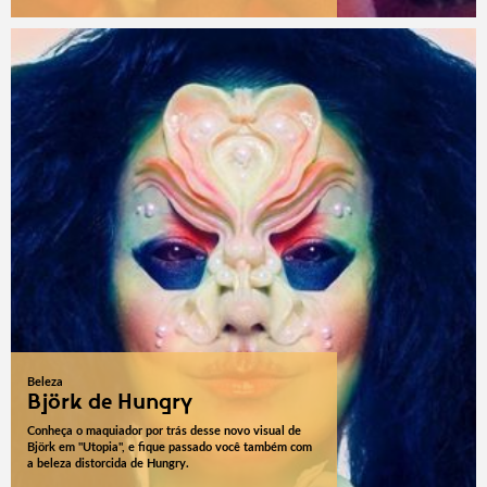
Beleza
Björk de Hungry
Conheça o maquiador por trás desse novo visual de
Björk em "Utopia", e fique passado você também com
a beleza distorcida de Hungry.