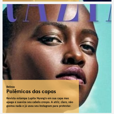
Beleza
Polêmicas das capas
Revista estampa Lupita Nyong'o em sua capa mas
apaga e suaviza seu cabelo crespo. A atriz, claro, não
gostou nada e já usou seu Instagram para protestar.