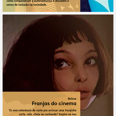
como conquistaram a autoconfiança e discutem o
senso de inclusão na sociedade.
Beleza
Franjas do cinema
Tá sem referência de corte pra arriscar uma franjinha
curta, rala, cheia ou cacheada? Inspire-se nas