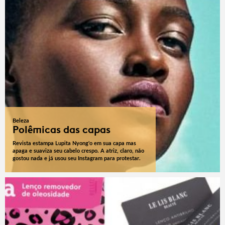
Beleza
Polêmicas das capas
Revista estampa Lupita Nyong'o em sua capa mas
apaga e suaviza seu cabelo crespo. A atriz, claro, não
gostou nada e já usou seu Instagram para protestar.