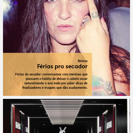
Beleza
Férias pro secador
Férias do secador: conversamos com meninas que
possuem o hábito de deixar o cabelo secar
naturalmente o ano todo pra saber dicas de
finalizadores e truques que dão acabamento.