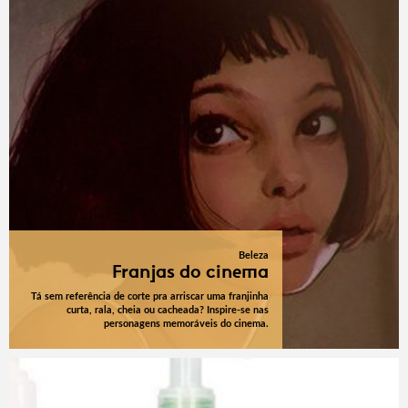
Beleza
Franjas do cinema
Tá sem referência de corte pra arriscar uma franjinha
curta, rala, cheia ou cacheada? Inspire-se nas
personagens memoráveis do cinema.