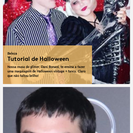
Beleza
Tutorial de Halloween
Nossa musa do glitter, Dani Bonani, te ensina a fazer
uma maquiagem de Halloween vintage + fancy. Claro
que não faltou brilho!