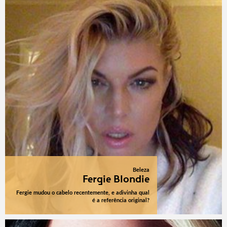
Beleza
Fergie Blondie
Fergie mudou o cabelo recentemente, e adivinha qual
é a referência original?