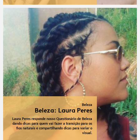
Beleza
Beleza: Laura Peres
Laura Peres responde nosso Questionário de Beleza
dando dicas para quem vai fazer a transição para os
fios naturais e compartilhando dicas para variar o
visual.