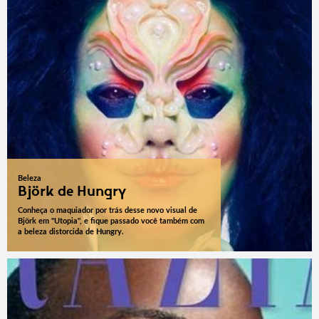
Beleza
Björk de Hungry
Conheça o maquiador por trás desse novo visual de
Björk em "Utopia", e fique passado você também com
a beleza distorcida de Hungry.