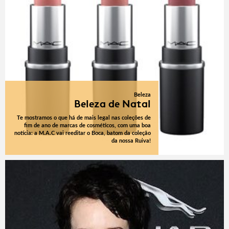
Beleza
Beleza de Natal
Te mostramos o que há de mais legal nas coleções de
fim de ano de marcas de cosméticos, com uma boa
notícia: a M.A.C vai reeditar o Boca, batom da coleção
da nossa Ruiva!