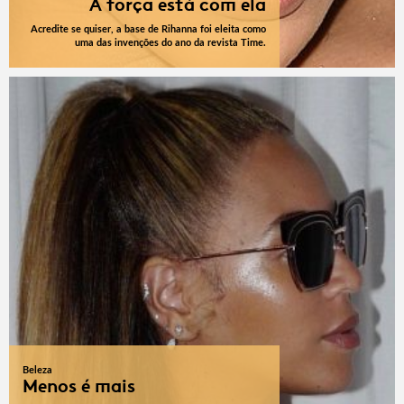
A força está com ela
Acredite se quiser, a base de Rihanna foi eleita como
uma das invenções do ano da revista Time.
Beleza
Menos é mais