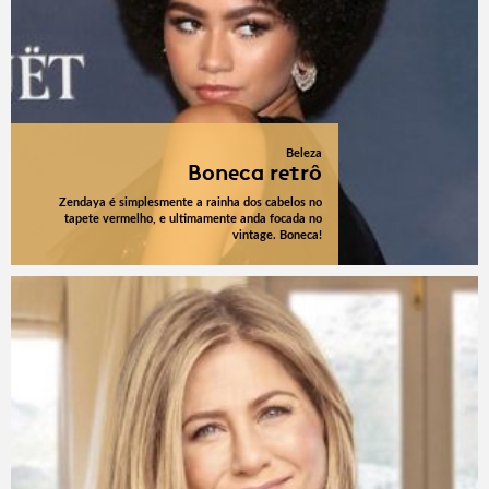
Beleza
Boneca retrô
Zendaya é simplesmente a rainha dos cabelos no
tapete vermelho, e ultimamente anda focada no
vintage. Boneca!