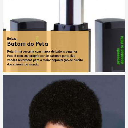
Beleza
Batom do Peta
Peta firma parceria com marca de batons veganos
Face It com sua própria cor de batom e parte das
vendas revertidas para a maior organização de direito
dos animais do mundo.