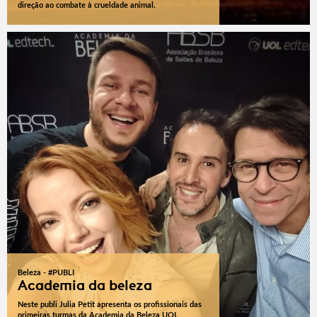
direção ao combate à crueldade animal.
Beleza - #PUBLI
Academia da beleza
Neste publi Julia Petit apresenta os profissionais das
primeiras turmas da Academia da Beleza UOL