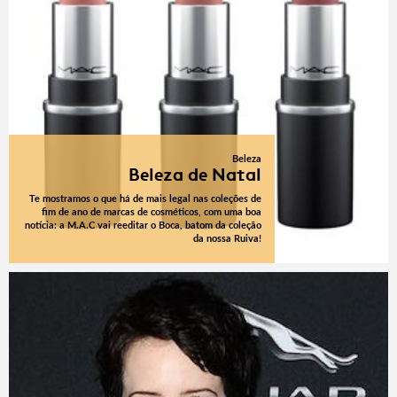
Beleza
Beleza de Natal
Te mostramos o que há de mais legal nas coleções de
fim de ano de marcas de cosméticos, com uma boa
notícia: a M.A.C vai reeditar o Boca, batom da coleção
da nossa Ruiva!