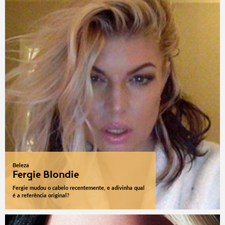
Beleza
Fergie Blondie
Fergie mudou o cabelo recentemente, e adivinha qual
é a referência original?