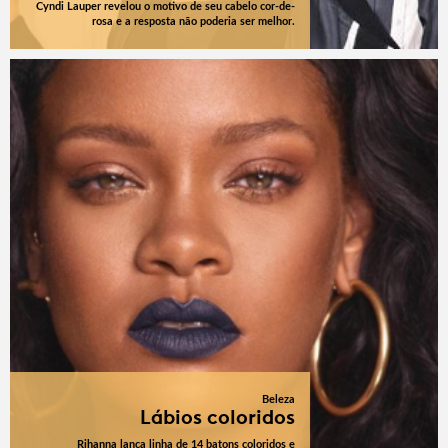
Cyndi Lauper revelou o motivo de seu cabelo cor-de-
rosa e a resposta não poderia ser melhor.
Beleza
Lábios coloridos
Rihanna lança linha de 14 batons coloridos e