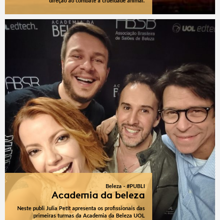
direção ao combate à crueldade animal.
Beleza - #PUBLI
Academia da beleza
Neste publi Julia Petit apresenta os profissionais das
primeiras turmas da Academia da Beleza UOL