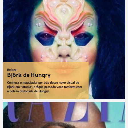
Beleza
Björk de Hungry
Conheça o maquiador por trás desse novo visual de
Björk em "Utopia", e fique passado você também com
a beleza distorcida de Hungry.