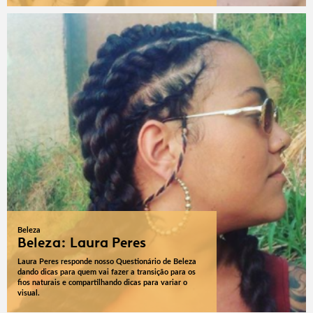
Beleza
Beleza: Laura Peres
Laura Peres responde nosso Questionário de Beleza
dando dicas para quem vai fazer a transição para os
fios naturais e compartilhando dicas para variar o
visual.