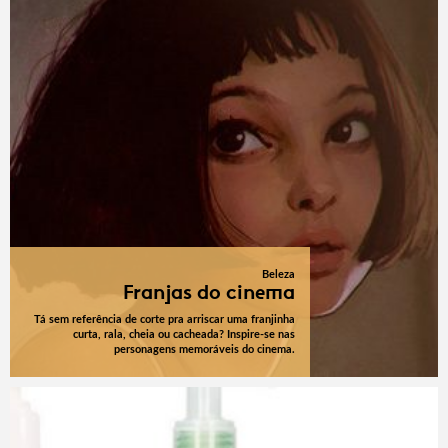
Beleza
Franjas do cinema
Tá sem referência de corte pra arriscar uma franjinha
curta, rala, cheia ou cacheada? Inspire-se nas
personagens memoráveis do cinema.