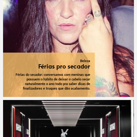
Beleza
Férias pro secador
Férias do secador: conversamos com meninas que
possuem o hábito de deixar o cabelo secar
naturalmente o ano todo pra saber dicas de
finalizadores e truques que dão acabamento.