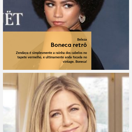
Beleza
Boneca retrô
Zendaya é simplesmente a rainha dos cabelos no
tapete vermelho, e ultimamente anda focada no
vintage. Boneca!