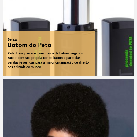
Beleza
Batom do Peta
Peta firma parceria com marca de batons veganos
Face It com sua própria cor de batom e parte das
vendas revertidas para a maior organização de direito
dos animais do mundo.