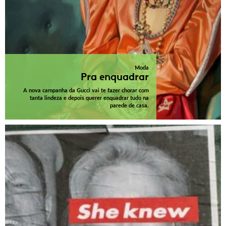
Moda
Pra enquadrar
A nova campanha da Gucci vai te fazer chorar com
tanta lindeza e depois querer enquadrar tudo na
parede de casa.