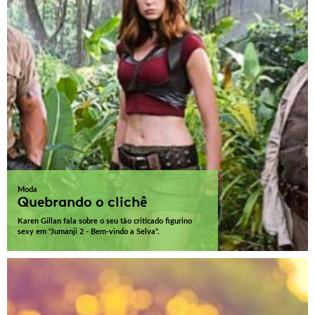
Moda
Quebrando o clichê
Karen Gillan fala sobre o seu tão criticado figurino
sexy em "Jumanji 2 - Bem-vindo a Selva".