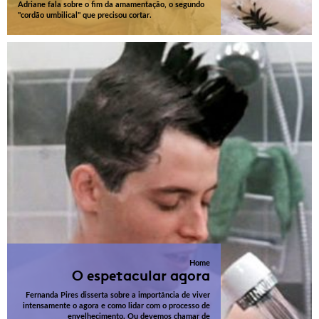
Adriane fala sobre o fim da amamentação, o segundo
"cordão umbilical" que precisou cortar.
Home
O espetacular agora
Fernanda Pires disserta sobre a importância de viver
intensamente o agora e como lidar com o processo de
envelhecimento. Ou devemos chamar de