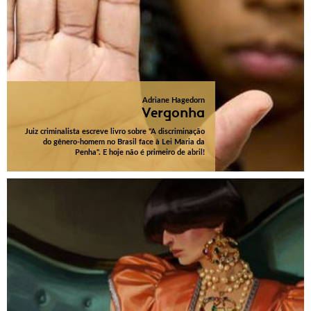
Adriane Hagedorn
Vergonha
Juiz criminalista escreve livro sobre "A discriminação
do gênero-homem no Brasil face à Lei Maria da
Penha". E hoje não é primeiro de abril!