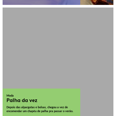
Moda
Palha da vez
Depois das alpargatas e bolsas, chegou a vez de
encomendar um chapéu de palha pra passar o verão.