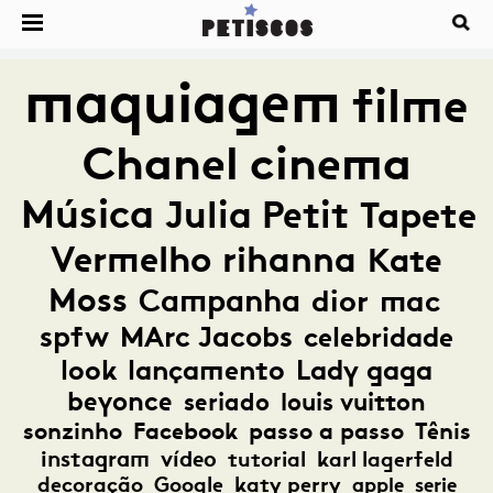
maquiagem
filme
Chanel
cinema
Música
Julia Petit
Tapete
Vermelho
rihanna
Kate
Moss
Campanha
dior
mac
spfw
MArc Jacobs
celebridade
look
lançamento
Lady gaga
beyonce
seriado
louis vuitton
sonzinho
Facebook
passo a passo
Tênis
instagram
vídeo
tutorial
karl lagerfeld
decoração
Google
katy perry
apple
serie