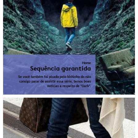
Home
Sequência garantida
Se você também foi picado pelo bichinho do não
consigo parar de assistir essa série, temos boas
notícias a respeito de "Dark".