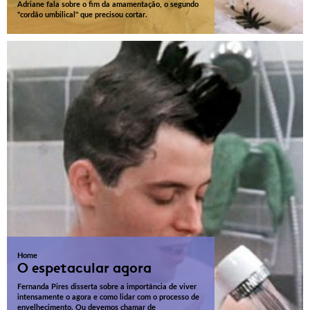
Adriane fala sobre o fim da amamentação, o segundo
"cordão umbilical" que precisou cortar.
Home
O espetacular agora
Fernanda Pires disserta sobre a importância de viver
intensamente o agora e como lidar com o processo de
envelhecimento. Ou devemos chamar de