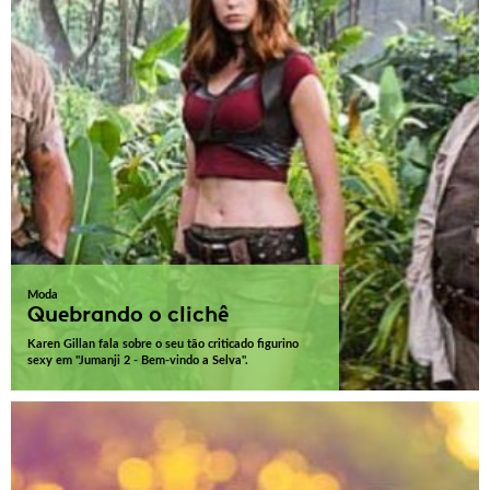
Moda
Quebrando o clichê
Karen Gillan fala sobre o seu tão criticado figurino
sexy em "Jumanji 2 - Bem-vindo a Selva".