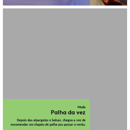
Moda
Palha da vez
Depois das alpargatas e bolsas, chegou a vez de
encomendar um chapéu de palha pra passar o verão.