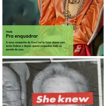
Moda
Pra enquadrar
A nova campanha da Gucci vai te fazer chorar com
tanta lindeza e depois querer enquadrar tudo na
parede de casa.