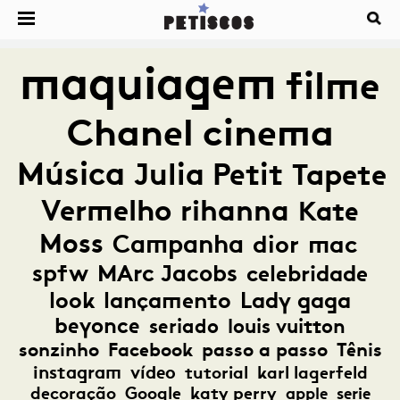
maquiagem
filme
Chanel
cinema
Música
Julia Petit
Tapete
Vermelho
rihanna
Kate
Moss
Campanha
dior
mac
spfw
MArc Jacobs
celebridade
look
lançamento
Lady gaga
beyonce
seriado
louis vuitton
sonzinho
Facebook
passo a passo
Tênis
instagram
vídeo
tutorial
karl lagerfeld
decoração
Google
katy perry
apple
serie