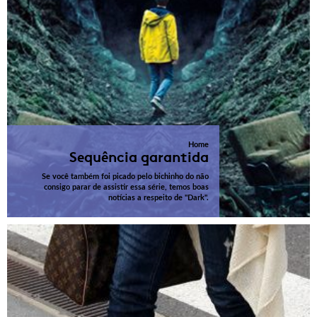
Home
Sequência garantida
Se você também foi picado pelo bichinho do não
consigo parar de assistir essa série, temos boas
notícias a respeito de "Dark".