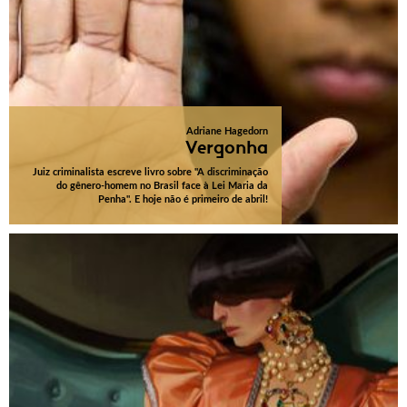
Adriane Hagedorn
Vergonha
Juiz criminalista escreve livro sobre "A discriminação
do gênero-homem no Brasil face à Lei Maria da
Penha". E hoje não é primeiro de abril!