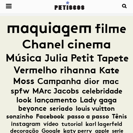
maquiagem
filme
Chanel
cinema
Música
Julia Petit
Tapete
Vermelho
rihanna
Kate
Moss
Campanha
dior
mac
spfw
MArc Jacobs
celebridade
look
lançamento
Lady gaga
beyonce
seriado
louis vuitton
sonzinho
Facebook
passo a passo
Tênis
instagram
vídeo
tutorial
karl lagerfeld
decoração
Google
katy perry
apple
serie