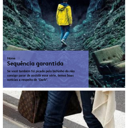
Home
Sequência garantida
Se você também foi picado pelo bichinho do não
consigo parar de assistir essa série, temos boas
notícias a respeito de "Dark".