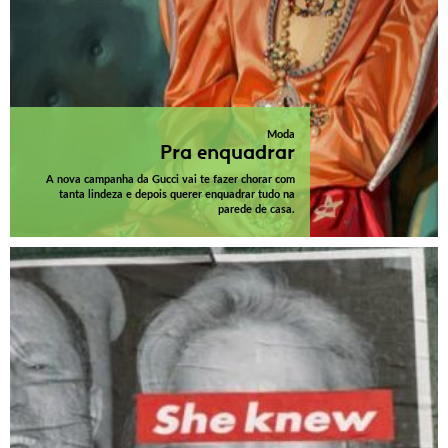
Moda
Pra enquadrar
A nova campanha da Gucci vai te fazer chorar com
tanta lindeza e depois querer enquadrar tudo na
parede de casa.