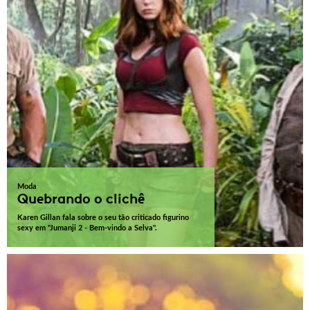
Moda
Quebrando o clichê
Karen Gillan fala sobre o seu tão criticado figurino
sexy em "Jumanji 2 - Bem-vindo a Selva".