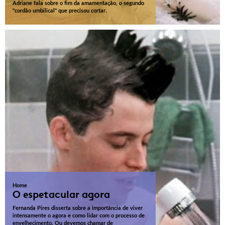
Adriane fala sobre o fim da amamentação, o segundo
"cordão umbilical" que precisou cortar.
Home
O espetacular agora
Fernanda Pires disserta sobre a importância de viver
intensamente o agora e como lidar com o processo de
envelhecimento. Ou devemos chamar de