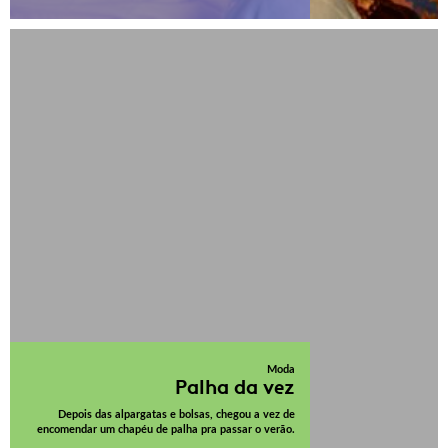
Moda
Palha da vez
Depois das alpargatas e bolsas, chegou a vez de
encomendar um chapéu de palha pra passar o verão.