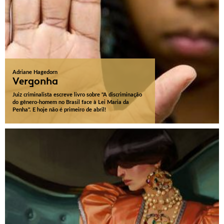
Adriane Hagedorn
Vergonha
Juiz criminalista escreve livro sobre "A discriminação
do gênero-homem no Brasil face à Lei Maria da
Penha". E hoje não é primeiro de abril!