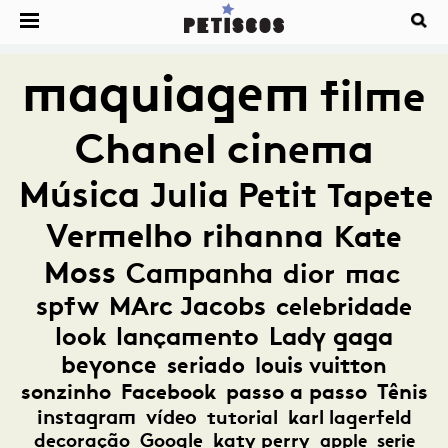
maquiagem
filme
Chanel
cinema
Música
Julia Petit
Tapete
Vermelho
rihanna
Kate
Moss
Campanha
dior
mac
spfw
MArc Jacobs
celebridade
look
lançamento
Lady gaga
beyonce
seriado
louis vuitton
sonzinho
Facebook
passo a passo
Tênis
instagram
vídeo
tutorial
karl lagerfeld
decoração
Google
katy perry
apple
serie