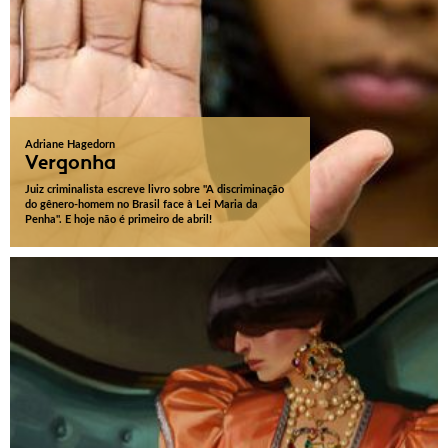
Adriane Hagedorn
Vergonha
Juiz criminalista escreve livro sobre "A discriminação
do gênero-homem no Brasil face à Lei Maria da
Penha". E hoje não é primeiro de abril!