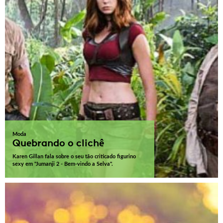
Moda
Quebrando o clichê
Karen Gillan fala sobre o seu tão criticado figurino
sexy em "Jumanji 2 - Bem-vindo a Selva".