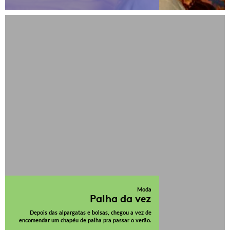
Moda
Palha da vez
Depois das alpargatas e bolsas, chegou a vez de
encomendar um chapéu de palha pra passar o verão.