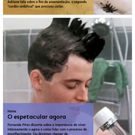
Adriane fala sobre o fim da amamentação, o segundo
"cordão umbilical" que precisou cortar.
Home
O espetacular agora
Fernanda Pires disserta sobre a importância de viver
intensamente o agora e como lidar com o processo de
envelhecimento. Ou devemos chamar de