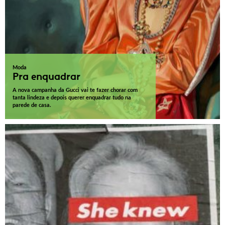
Moda
Pra enquadrar
A nova campanha da Gucci vai te fazer chorar com
tanta lindeza e depois querer enquadrar tudo na
parede de casa.