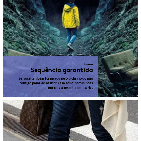
Home
Sequência garantida
Se você também foi picado pelo bichinho do não
consigo parar de assistir essa série, temos boas
notícias a respeito de "Dark".