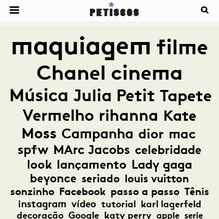
maquiagem
filme
Chanel
cinema
Música
Julia Petit
Tapete
Vermelho
rihanna
Kate
Moss
Campanha
dior
mac
spfw
MArc Jacobs
celebridade
look
lançamento
Lady gaga
beyonce
seriado
louis vuitton
sonzinho
Facebook
passo a passo
Tênis
instagram
vídeo
tutorial
karl lagerfeld
decoração
Google
katy perry
apple
serie