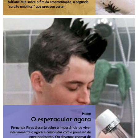
Adriane fala sobre o fim da amamentação, o segundo
"cordão umbilical" que precisou cortar.
Home
O espetacular agora
Fernanda Pires disserta sobre a importância de viver
intensamente o agora e como lidar com o processo de
envelhecimento. Ou devemos chamar de