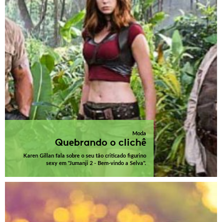
Moda
Quebrando o clichê
Karen Gillan fala sobre o seu tão criticado figurino
sexy em "Jumanji 2 - Bem-vindo a Selva".