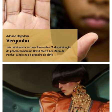
Adriane Hagedorn
Vergonha
Juiz criminalista escreve livro sobre "A discriminação
do gênero-homem no Brasil face à Lei Maria da
Penha". E hoje não é primeiro de abril!