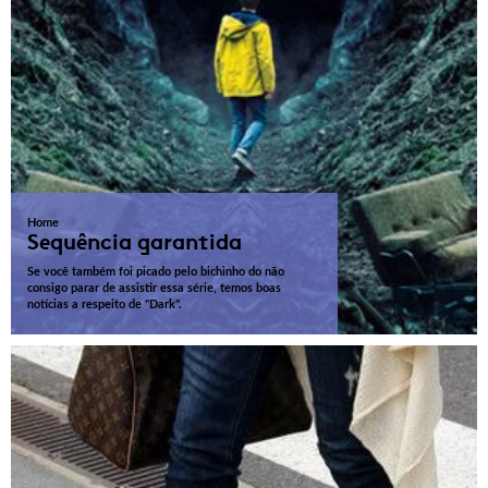
Home
Sequência garantida
Se você também foi picado pelo bichinho do não
consigo parar de assistir essa série, temos boas
notícias a respeito de "Dark".