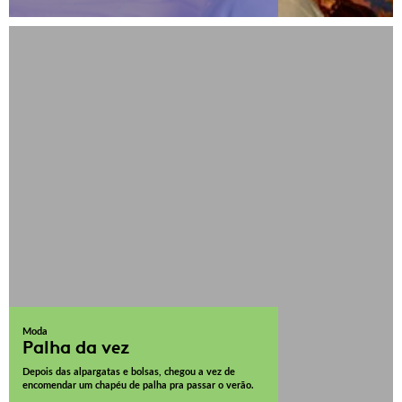
Moda
Palha da vez
Depois das alpargatas e bolsas, chegou a vez de
encomendar um chapéu de palha pra passar o verão.