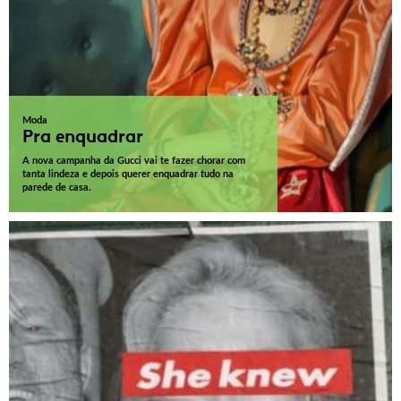
Moda
Pra enquadrar
A nova campanha da Gucci vai te fazer chorar com
tanta lindeza e depois querer enquadrar tudo na
parede de casa.