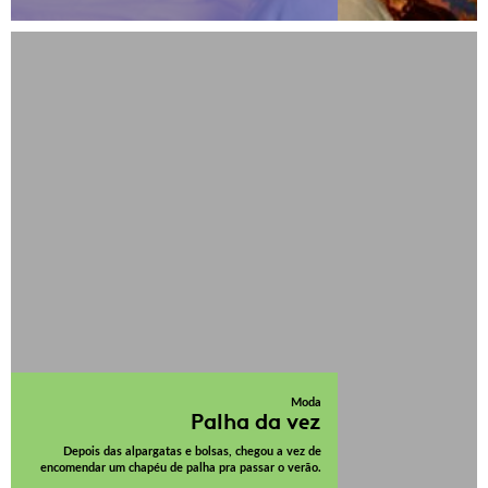
Moda
Palha da vez
Depois das alpargatas e bolsas, chegou a vez de
encomendar um chapéu de palha pra passar o verão.