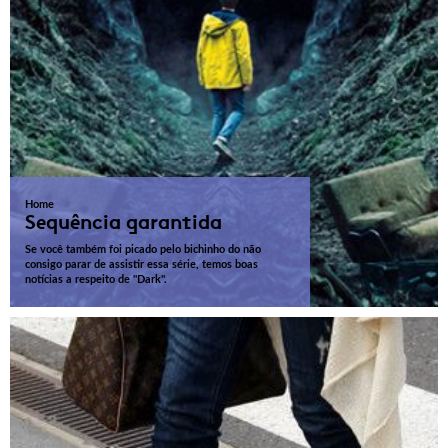
Home
Sequência garantida
Se você também foi picado pelo bichinho do não
consigo parar de assistir essa série, temos boas
notícias a respeito de "Dark".