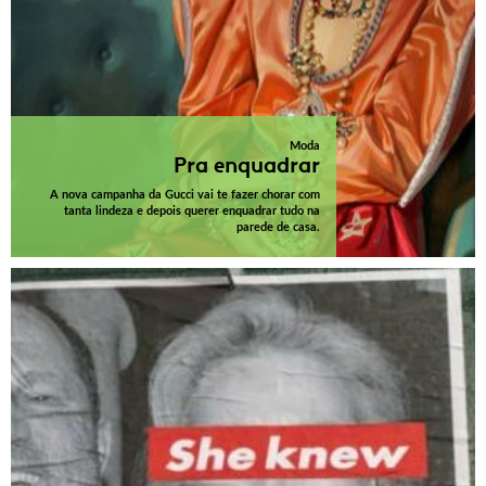
Moda
Pra enquadrar
A nova campanha da Gucci vai te fazer chorar com
tanta lindeza e depois querer enquadrar tudo na
parede de casa.