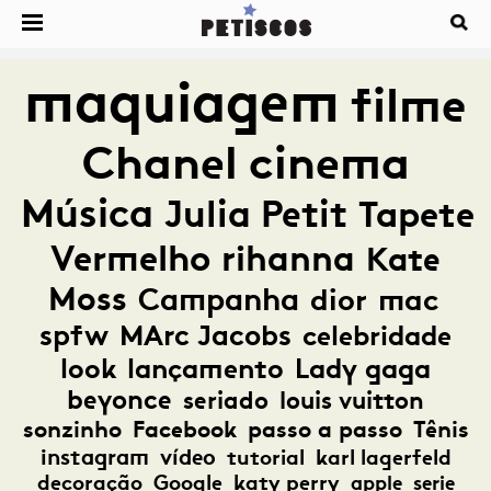
maquiagem
filme
Chanel
cinema
Música
Julia Petit
Tapete
Vermelho
rihanna
Kate
Moss
Campanha
dior
mac
spfw
MArc Jacobs
celebridade
look
lançamento
Lady gaga
beyonce
seriado
louis vuitton
sonzinho
Facebook
passo a passo
Tênis
instagram
vídeo
tutorial
karl lagerfeld
decoração
Google
katy perry
apple
serie