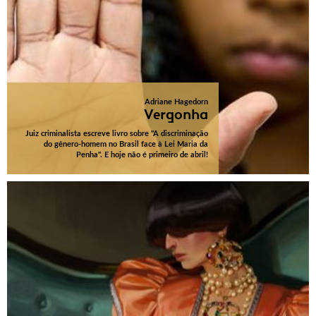
Adriane Hagedorn
Vergonha
Juiz criminalista escreve livro sobre "A discriminação
do gênero-homem no Brasil face à Lei Maria da
Penha". E hoje não é primeiro de abril!