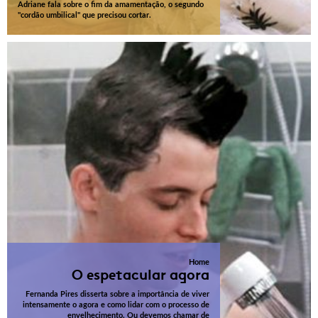
Adriane fala sobre o fim da amamentação, o segundo
"cordão umbilical" que precisou cortar.
Home
O espetacular agora
Fernanda Pires disserta sobre a importância de viver
intensamente o agora e como lidar com o processo de
envelhecimento. Ou devemos chamar de