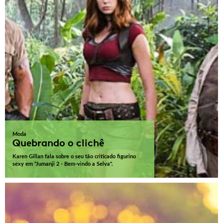
Moda
Quebrando o clichê
Karen Gillan fala sobre o seu tão criticado figurino
sexy em "Jumanji 2 - Bem-vindo a Selva".