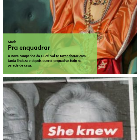
Moda
Pra enquadrar
A nova campanha da Gucci vai te fazer chorar com
tanta lindeza e depois querer enquadrar tudo na
parede de casa.