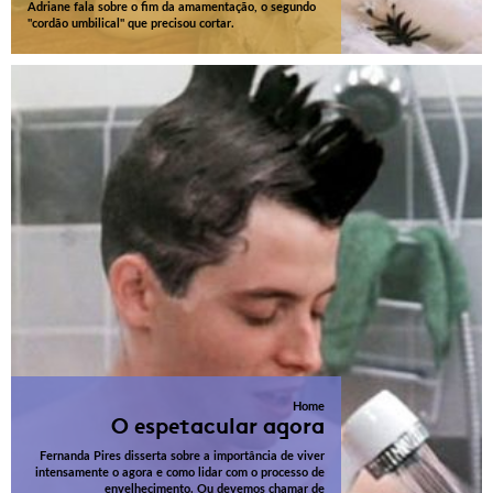
Adriane fala sobre o fim da amamentação, o segundo
"cordão umbilical" que precisou cortar.
Home
O espetacular agora
Fernanda Pires disserta sobre a importância de viver
intensamente o agora e como lidar com o processo de
envelhecimento. Ou devemos chamar de