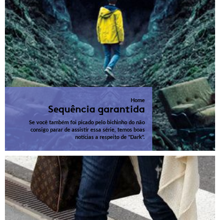
Home
Sequência garantida
Se você também foi picado pelo bichinho do não
consigo parar de assistir essa série, temos boas
notícias a respeito de "Dark".