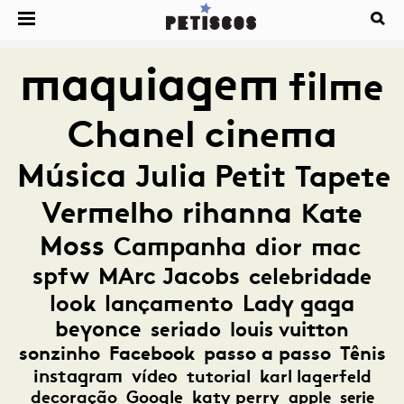
maquiagem
filme
Chanel
cinema
Música
Julia Petit
Tapete
Vermelho
rihanna
Kate
Moss
Campanha
dior
mac
spfw
MArc Jacobs
celebridade
look
lançamento
Lady gaga
beyonce
seriado
louis vuitton
sonzinho
Facebook
passo a passo
Tênis
instagram
vídeo
tutorial
karl lagerfeld
decoração
Google
katy perry
apple
serie