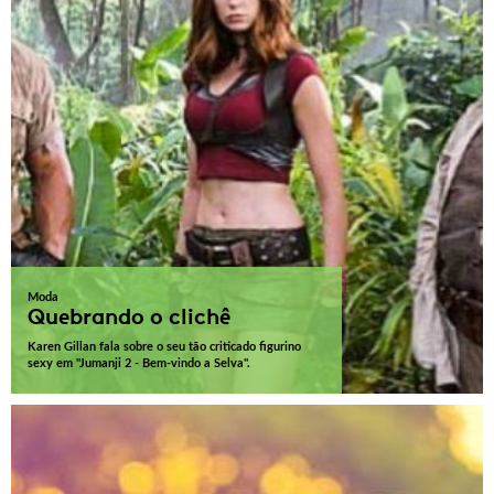
Moda
Quebrando o clichê
Karen Gillan fala sobre o seu tão criticado figurino
sexy em "Jumanji 2 - Bem-vindo a Selva".