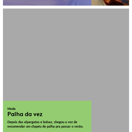
Moda
Palha da vez
Depois das alpargatas e bolsas, chegou a vez de
encomendar um chapéu de palha pra passar o verão.