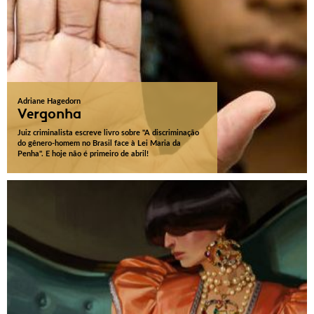
Adriane Hagedorn
Vergonha
Juiz criminalista escreve livro sobre "A discriminação
do gênero-homem no Brasil face à Lei Maria da
Penha". E hoje não é primeiro de abril!