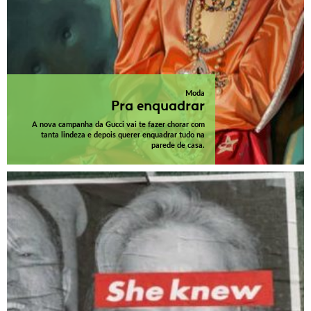
Moda
Pra enquadrar
A nova campanha da Gucci vai te fazer chorar com
tanta lindeza e depois querer enquadrar tudo na
parede de casa.