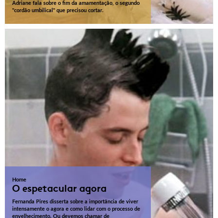
Adriane fala sobre o fim da amamentação, o segundo
"cordão umbilical" que precisou cortar.
Home
O espetacular agora
Fernanda Pires disserta sobre a importância de viver
intensamente o agora e como lidar com o processo de
envelhecimento. Ou devemos chamar de