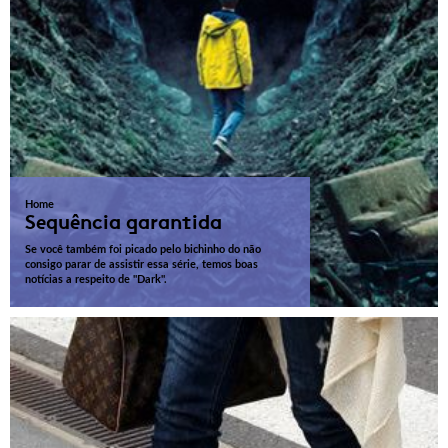
Home
Sequência garantida
Se você também foi picado pelo bichinho do não
consigo parar de assistir essa série, temos boas
notícias a respeito de "Dark".