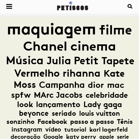
maquiagem
filme
Chanel
cinema
Música
Julia Petit
Tapete
Vermelho
rihanna
Kate
Moss
Campanha
dior
mac
spfw
MArc Jacobs
celebridade
look
lançamento
Lady gaga
beyonce
seriado
louis vuitton
sonzinho
Facebook
passo a passo
Tênis
instagram
vídeo
tutorial
karl lagerfeld
decoração
Google
katy perry
apple
serie