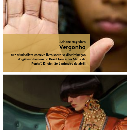
Adriane Hagedorn
Vergonha
Juiz criminalista escreve livro sobre "A discriminação
do gênero-homem no Brasil face à Lei Maria da
Penha". E hoje não é primeiro de abril!