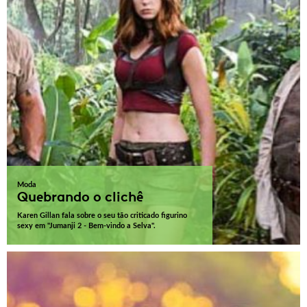
Moda
Quebrando o clichê
Karen Gillan fala sobre o seu tão criticado figurino
sexy em "Jumanji 2 - Bem-vindo a Selva".