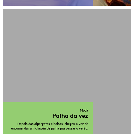
Moda
Palha da vez
Depois das alpargatas e bolsas, chegou a vez de
encomendar um chapéu de palha pra passar o verão.