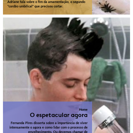
Adriane fala sobre o fim da amamentação, o segundo
"cordão umbilical" que precisou cortar.
Home
O espetacular agora
Fernanda Pires disserta sobre a importância de viver
intensamente o agora e como lidar com o processo de
envelhecimento. Ou devemos chamar de