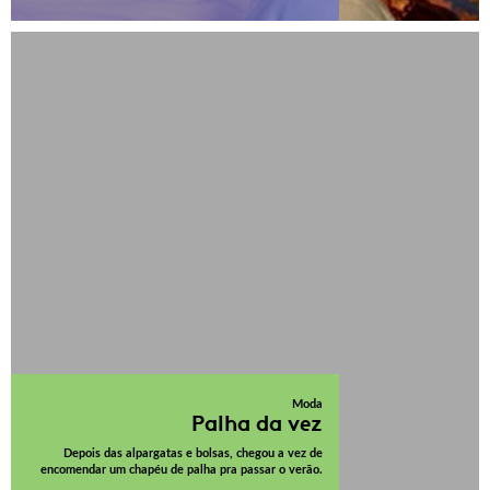
Moda
Palha da vez
Depois das alpargatas e bolsas, chegou a vez de
encomendar um chapéu de palha pra passar o verão.