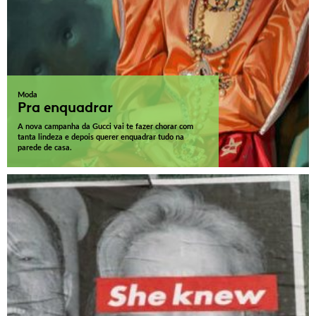
Moda
Pra enquadrar
A nova campanha da Gucci vai te fazer chorar com
tanta lindeza e depois querer enquadrar tudo na
parede de casa.