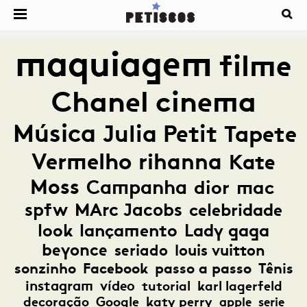
maquiagem
filme
Chanel
cinema
Música
Julia Petit
Tapete
Vermelho
rihanna
Kate
Moss
Campanha
dior
mac
spfw
MArc Jacobs
celebridade
look
lançamento
Lady gaga
beyonce
seriado
louis vuitton
sonzinho
Facebook
passo a passo
Tênis
instagram
vídeo
tutorial
karl lagerfeld
decoração
Google
katy perry
apple
serie