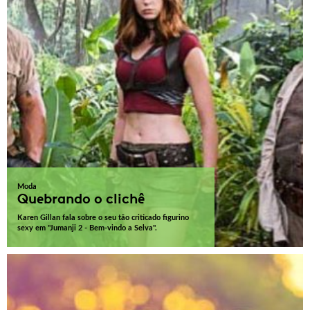
Moda
Quebrando o clichê
Karen Gillan fala sobre o seu tão criticado figurino
sexy em "Jumanji 2 - Bem-vindo a Selva".