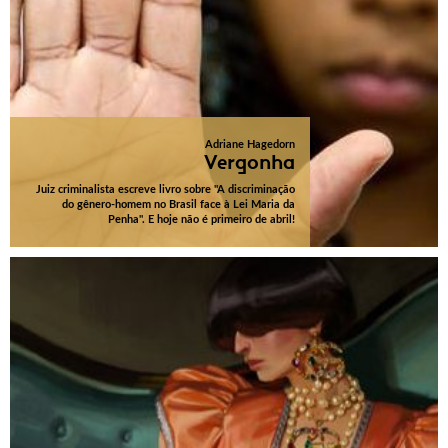
Adriane Hagedorn
Vergonha
Juiz criminalista escreve livro sobre "A discriminação
do gênero-homem no Brasil face à Lei Maria da
Penha". E hoje não é primeiro de abril!