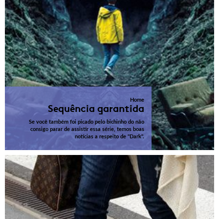
Home
Sequência garantida
Se você também foi picado pelo bichinho do não
consigo parar de assistir essa série, temos boas
notícias a respeito de "Dark".