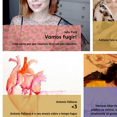
Julia Petit
Vamos fugir!
Adriane fala 
Julia conta por que resolveu tirar um ano sabático.
Antonio Fabiano
<3
Mariana Inbar fa
público na música, 
Antonio Fabiano e o seu ensaio sobre o tempo fugaz
atualmente só gasta