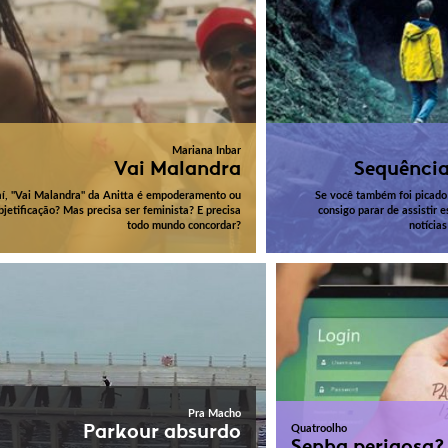
Mariana Inbar
Vai Malandra
Sequência
aí, "Vai Malandra" da Anitta é empoderamento ou
Se você também foi picado
bjetificação? Mas precisa ser feminista? E precisa
consigo parar de assistir 
todo mundo concordar?
notícias
Pra Macho
Parkour absurdo
Quatroolho
Senha perigosa?