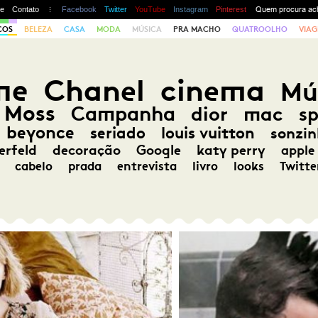
te
Contato
Facebook
Twitter
YouTube
Instagram
Pinterest
COS
BELEZA
CASA
MODA
MÚSICA
PRA MACHO
QUATROOLHO
VIAG
me
Chanel
cinema
Mú
 Moss
Campanha
dior
mac
s
beyonce
seriado
louis vuitton
sonzin
erfeld
decoração
Google
katy perry
apple
cabelo
prada
entrevista
livro
looks
Twitte