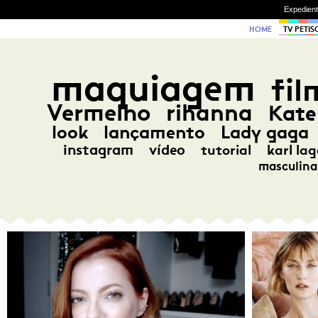
Expedien
HOME
TV PETIS
maquiagem
fil
Vermelho
rihanna
Kate
look
lançamento
Lady gaga
instagram
vídeo
tutorial
karl lag
masculina