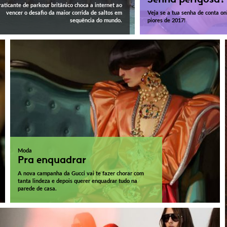
raticante de parkour britânico choca a internet ao
vencer o desafio da maior corrida de saltos em
Veja se a tua senha de conta onl
sequência do mundo.
piores de 2017!
Moda
Pra enquadrar
A nova campanha da Gucci vai te fazer chorar com
tanta lindeza e depois querer enquadrar tudo na
parede de casa.