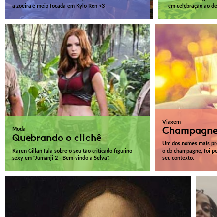
a zoeira é meio focada em Kylo Ren <3
em celebração ao des
Viagem
Champagne
Moda
Quebrando o clichê
Um dos nomes mais prot
Karen Gillan fala sobre o seu tão criticado figurino
o do champagne, foi pe
sexy em "Jumanji 2 - Bem-vindo a Selva".
seu contexto.