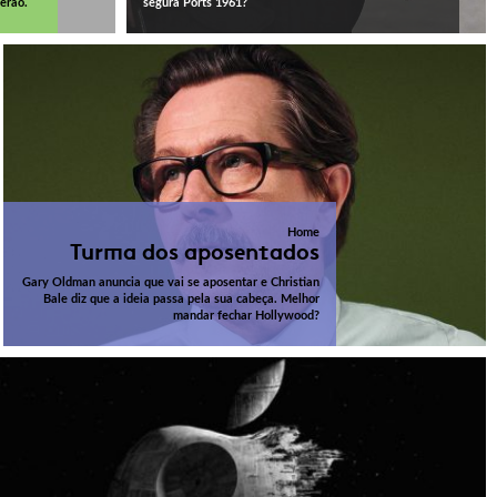
erão.
segura Ports 1961?
Home
Turma dos aposentados
Gary Oldman anuncia que vai se aposentar e Christian
Bale diz que a ideia passa pela sua cabeça. Melhor
mandar fechar Hollywood?