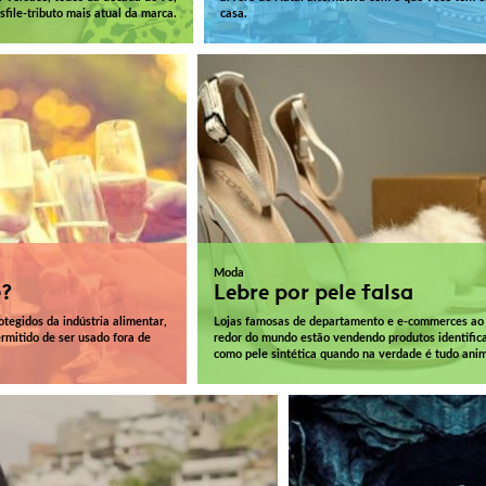
file-tributo mais atual da marca.
casa.
Moda
?
Lebre por pele falsa
egidos da indústria alimentar,
Lojas famosas de departamento e e-commerces ao
rmitido de ser usado fora de
redor do mundo estão vendendo produtos identific
como pele sintética quando na verdade é tudo anim