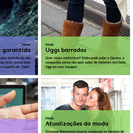
Home
Moda
 garantida
Uggs barradas
 pelo bichinho do não
Quer viajar confortável? Então pode pular a Qantas: a
essa série, temos boas
companhia aérea não quer saber de moletom nem bota
 a respeito de "Dark".
Ugg em seus lounges!
Moda
Atualizações da moda
Vivienne Westwood anuncia mudanças no formato de