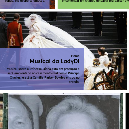
fundo, lhe desperta emoção.
encomendar um chapéu de palha pra passar o v
Home
Musical da LadyDi
Musical sobre a Princesa Diana está em produção e
será ambientado no casamento real com o Príncipe
Charles, e até a Camilla Parker Bowles entrou no
enredo.