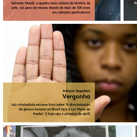
Salvator Mundi, o quadro mais valioso da história da
P
arte, vai para um museu depois de mais de 500 anos
em coleções particulares!
Adriane Hagedorn
Vergonha
Juiz criminalista escreve livro sobre "A discriminação
do gênero-homem no Brasil face à Lei Maria da
Penha". E hoje não é primeiro de abril!