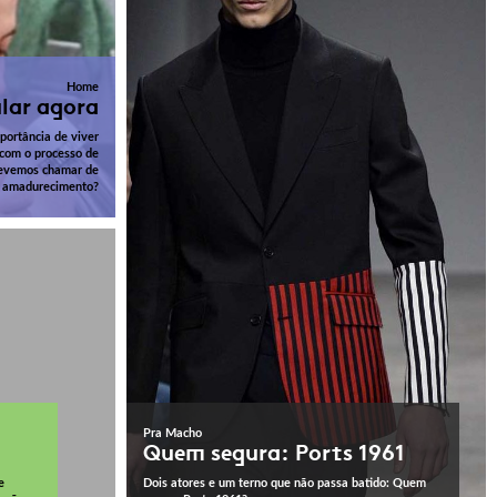
Home
lar agora
portância de viver
 com o processo de
devemos chamar de
amadurecimento?
Pra Macho
Quem segura: Ports 1961
e
Dois atores e um terno que não passa batido: Quem