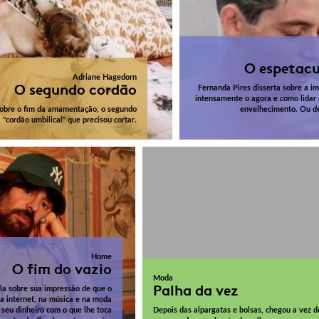
O espetacu
Adriane Hagedorn
O segundo cordão
Fernanda Pires disserta sobre a im
intensamente o agora e como lidar
sobre o fim da amamentação, o segundo
envelhecimento. Ou 
"cordão umbilical" que precisou cortar.
Home
O fim do vazio
Moda
Palha da vez
la sobre sua impressão de que o
na internet, na música e na moda
 seu dinheiro com o que lhe toca
Depois das alpargatas e bolsas, chegou a vez d