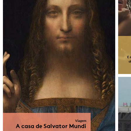
E 
o
Viagem
A casa de Salvator Mundi