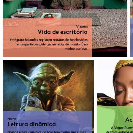
Viagem
Vida de escritório
Fotógrafo holandês registrou retratos de funcionários
em repartições públicas ao redor do mundo. É no
mínimo curioso.
Ac
Home
Leitura dinâmica
A Vogue Runway
Nosso Leitura dinâmica de hoje tem muitos links, mas
desfiles antigos d