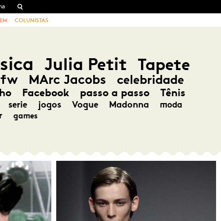
EM
COLUNISTAS
sica
Julia Petit
Tapete
pfw
MArc Jacobs
celebridade
ho
Facebook
passo a passo
Tênis
serie
jogos
Vogue
Madonna
moda
r
games