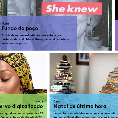
Home
Fundo do poço
Artista de extrema-direita assume autoria por
pôsteres atacando Meryl Streep, deixando a história
ainda mais nojenta.
Moda
Casa
ervo digitalizado
Natal de última hora
 digitalizou seu arquivo com 12
Livros, fotos ou até fita-crepe: veja como montar
a Versace, todos da década de 90,
árvore de Natal alternativa com o que você tem 