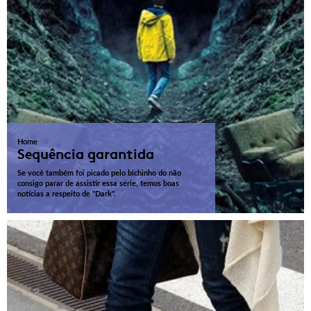
Home
Sequência garantida
Se você também foi picado pelo bichinho do não
consigo parar de assistir essa série, temos boas
notícias a respeito de "Dark".