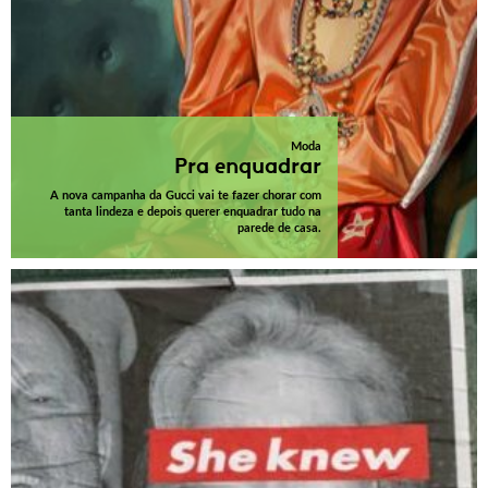
Moda
Pra enquadrar
A nova campanha da Gucci vai te fazer chorar com
tanta lindeza e depois querer enquadrar tudo na
parede de casa.