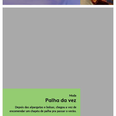
Moda
Palha da vez
Depois das alpargatas e bolsas, chegou a vez de
encomendar um chapéu de palha pra passar o verão.