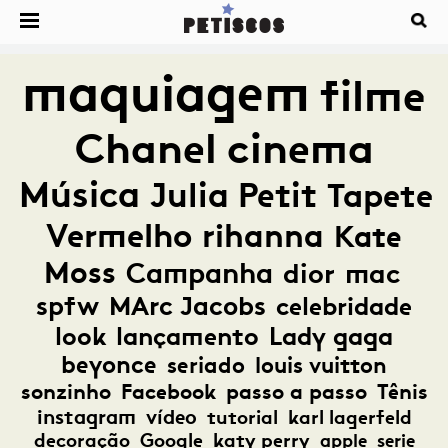
maquiagem
filme
Chanel
cinema
Música
Julia Petit
Tapete
Vermelho
rihanna
Kate
Moss
Campanha
dior
mac
spfw
MArc Jacobs
celebridade
look
lançamento
Lady gaga
beyonce
seriado
louis vuitton
sonzinho
Facebook
passo a passo
Tênis
instagram
vídeo
tutorial
karl lagerfeld
decoração
Google
katy perry
apple
serie