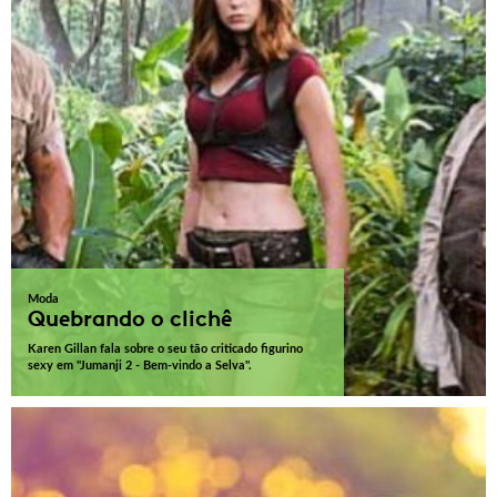
Moda
Quebrando o clichê
Karen Gillan fala sobre o seu tão criticado figurino
sexy em "Jumanji 2 - Bem-vindo a Selva".