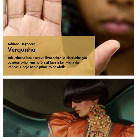
Adriane Hagedorn
Vergonha
Juiz criminalista escreve livro sobre "A discriminação
do gênero-homem no Brasil face à Lei Maria da
Penha". E hoje não é primeiro de abril!