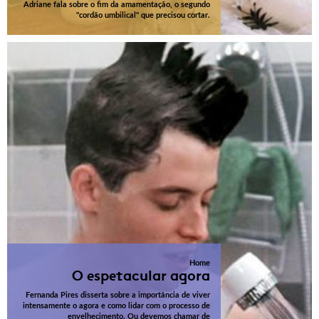
Adriane fala sobre o fim da amamentação, o segundo
"cordão umbilical" que precisou cortar.
Home
O espetacular agora
Fernanda Pires disserta sobre a importância de viver
intensamente o agora e como lidar com o processo de
envelhecimento. Ou devemos chamar de