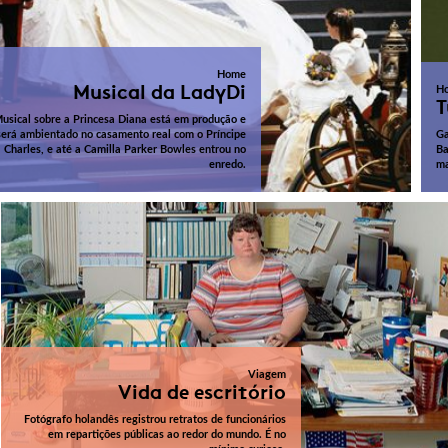
Home
Musical da LadyDi
H
T
usical sobre a Princesa Diana está em produção e
será ambientado no casamento real com o Príncipe
Ga
Charles, e até a Camilla Parker Bowles entrou no
Ba
enredo.
ma
Viagem
Vida de escritório
Fotógrafo holandês registrou retratos de funcionários
em repartições públicas ao redor do mundo. É no