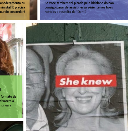
 empoderamento ou
Se você também foi picado pelo bichinho do não
minista? E precisa
consigo parar de assistir essa série, temos boas
mundo concordar?
notícias a respeito de "Dark".
a
 formato de
deixarem a
ntinua a