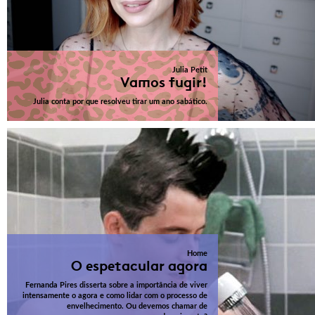
Julia Petit
Vamos fugir!
Julia conta por que resolveu tirar um ano sabático.
Home
O espetacular agora
Fernanda Pires disserta sobre a importância de viver
intensamente o agora e como lidar com o processo de
envelhecimento. Ou devemos chamar de