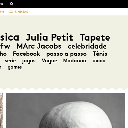
EM
COLUNISTAS
sica
Julia Petit
Tapete
pfw
MArc Jacobs
celebridade
ho
Facebook
passo a passo
Tênis
serie
jogos
Vogue
Madonna
moda
r
games