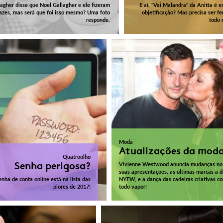
agher disse que Noel Gallagher e ele fizeram
E aí, "Vai Malandra" da Anitta é
azes, mas será que foi isso mesmo? Uma foto
objetificação? Mas precisa ser fe
responde.
todo 
Moda
Atualizações da mod
Quatroolho
Senha perigosa?
Vivienne Westwood anuncia mudanças no
suas apresentações, as últimas marcas a 
enha de conta online está na lista das
NYFW, e a dança das cadeiras criativas co
piores de 2017!
todo vapor!