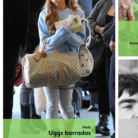
Karen
Moda
Uggs barradas