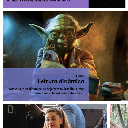
diminuir a velocidade de seus iPhones velhos.
Home
Leitura dinâmica
Nosso Leitura dinâmica de hoje tem muitos links, mas
a zoeira é meio focada em Kylo Ren <3