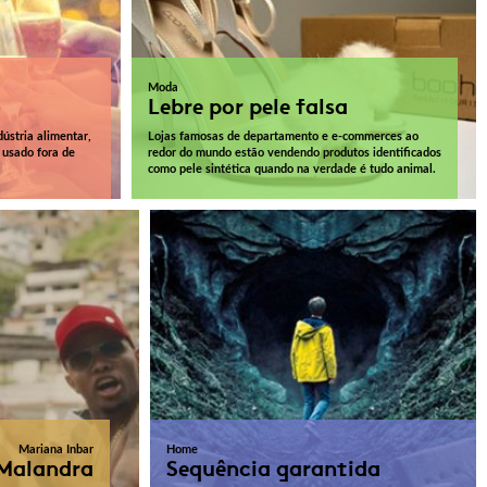
Moda
Lebre por pele falsa
ústria alimentar,
Lojas famosas de departamento e e-commerces ao
 usado fora de
redor do mundo estão vendendo produtos identificados
como pele sintética quando na verdade é tudo animal.
Mariana Inbar
Home
 Malandra
Sequência garantida