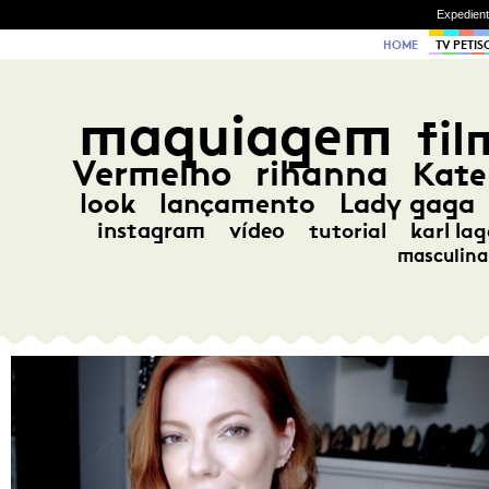
Expedien
HOME
TV PETIS
maquiagem
fil
Vermelho
rihanna
Kate
look
lançamento
Lady gaga
instagram
vídeo
tutorial
karl lag
masculina