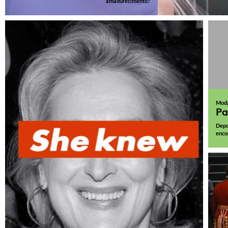
amadurecimento?
Mod
Pa
Depo
enco