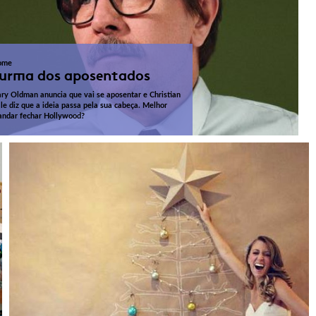
ome
urma dos aposentados
ry Oldman anuncia que vai se aposentar e Christian
le diz que a ideia passa pela sua cabeça. Melhor
ndar fechar Hollywood?