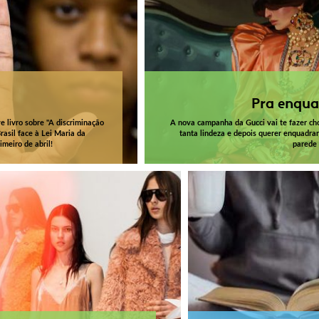
Pra enqua
ve livro sobre "A discriminação
A nova campanha da Gucci vai te fazer ch
asil face à Lei Maria da
tanta lindeza e depois querer enquadrar
imeiro de abril!
parede 