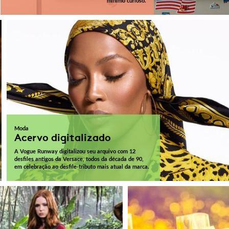
mínimo curioso.
Moda
Acervo digitalizado
A Vogue Runway digitalizou seu arquivo com 12
desfiles antigos da Versace, todos da década de 90,
em celebração ao desfile-tributo mais atual da marca.