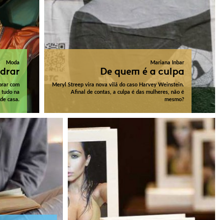
Moda
Mariana Inbar
drar
De quem é a culpa
orar com
Meryl Streep vira nova vilã do caso Harvey Weinstein.
 tudo na
Afinal de contas, a culpa é das mulheres, não é
de casa.
mesmo?