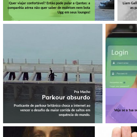
Quer viajar confortável? Então pode pular a Qantas: a
Liam Gall
companhia aérea não quer saber de moletom nem bota
as p
Ugg em seus lounges!
Pra Macho
Parkour absurdo
Praticante de parkour britânico choca a internet ao
vencer o desafio da maior corrida de saltos em
Veja se a tua s
sequência do mundo.