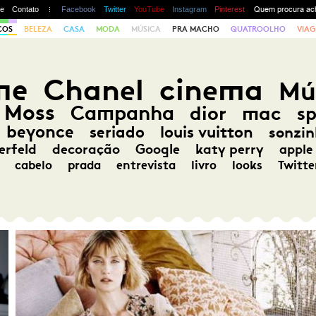
te
Contato
Facebook
Twitter
YouTube
Instagram
Pinterest
COS
BELEZA
CASA
MODA
MÚSICA
PRA MACHO
QUATROOLHO
VIAG
me
Chanel
cinema
Mú
 Moss
Campanha
dior
mac
s
beyonce
seriado
louis vuitton
sonzin
erfeld
decoração
Google
katy perry
apple
cabelo
prada
entrevista
livro
looks
Twitte