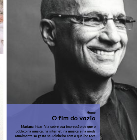
Home
O fim do vazio
Mariana Inbar fala sobre sua impressão de que o
público na música, na internet, na música e na moda
atualmente só gasta seu dinheiro com o que lhe toca